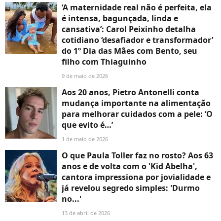
‘A maternidade real não é perfeita, ela
é intensa, bagunçada, linda e
cansativa’: Carol Peixinho detalha
cotidiano ‘desafiador e transformador’
do 1º Dia das Mães com Bento, seu
filho com Thiaguinho
9 de maio de 2026
Aos 20 anos, Pietro Antonelli conta
mudança importante na alimentação
para melhorar cuidados com a pele: ‘O
que evito é…’
1 de maio de 2026
O que Paula Toller faz no rosto? Aos 63
anos e de volta com o 'Kid Abelha',
cantora impressiona por jovialidade e
já revelou segredo simples: 'Durmo
no...'
13 de abril de 2026