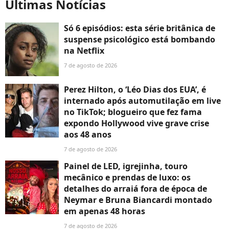
Últimas Notícias
Só 6 episódios: esta série britânica de
suspense psicológico está bombando
na Netflix
7 de agosto de 2026
Perez Hilton, o ‘Léo Dias dos EUA’, é
internado após automutilação em live
no TikTok; blogueiro que fez fama
expondo Hollywood vive grave crise
aos 48 anos
7 de agosto de 2026
Painel de LED, igrejinha, touro
mecânico e prendas de luxo: os
detalhes do arraiá fora de época de
Neymar e Bruna Biancardi montado
em apenas 48 horas
7 de agosto de 2026