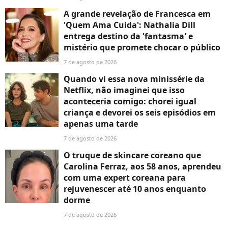
A grande revelação de Francesca em
'Quem Ama Cuida': Nathalia Dill
entrega destino da 'fantasma' e
mistério que promete chocar o público
7 de agosto de 2026
Quando vi essa nova minissérie da
Netflix, não imaginei que isso
aconteceria comigo: chorei igual
criança e devorei os seis episódios em
apenas uma tarde
7 de agosto de 2026
O truque de skincare coreano que
Carolina Ferraz, aos 58 anos, aprendeu
com uma expert coreana para
rejuvenescer até 10 anos enquanto
dorme
7 de agosto de 2026