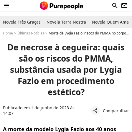
menu
search
newsletter
Novela Três Graças
Novela Terra Nostra
Novela Quem Ama C
Home
Últimas Notícias
Morte de Lygia Fazio: riscos do PMMA no corpo são graves e vão de necrose à AVC. Detalhes!
De necrose à cegueira: quais
são os riscos do PMMA,
substância usada por Lygia
Fazio em procedimento
estético?
Publicado em 1 de junho de 2023 às
Compartilhar
share
14:07
A morte da modelo Lygia Fazio aos 40 anos