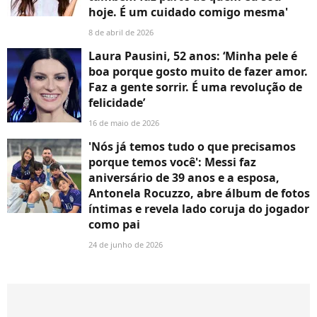
hoje. É um cuidado comigo mesma'
8 de abril de 2026
Laura Pausini, 52 anos: ‘Minha pele é
boa porque gosto muito de fazer amor.
Faz a gente sorrir. É uma revolução de
felicidade’
16 de maio de 2026
'Nós já temos tudo o que precisamos
porque temos você': Messi faz
aniversário de 39 anos e a esposa,
Antonela Rocuzzo, abre álbum de fotos
íntimas e revela lado coruja do jogador
como pai
24 de junho de 2026