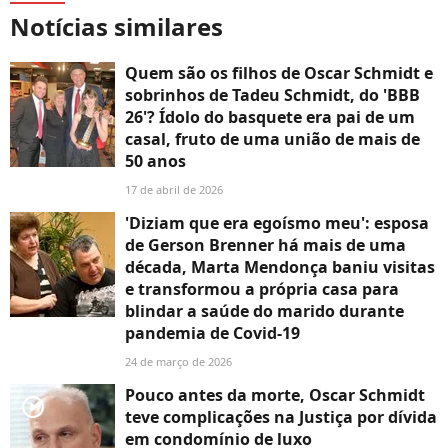
Notícias similares
Quem são os filhos de Oscar Schmidt e
sobrinhos de Tadeu Schmidt, do 'BBB
26'? Ídolo do basquete era pai de um
casal, fruto de uma união de mais de
50 anos
17 de abril de 2026
'Diziam que era egoísmo meu': esposa
de Gerson Brenner há mais de uma
década, Marta Mendonça baniu visitas
e transformou a própria casa para
blindar a saúde do marido durante
pandemia de Covid-19
24 de março de 2026
Pouco antes da morte, Oscar Schmidt
player2
teve complicações na Justiça por dívida
em condomínio de luxo