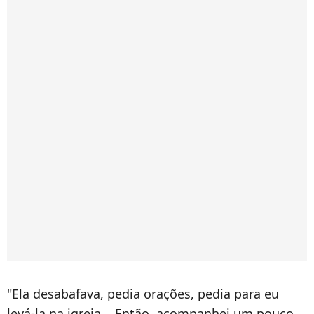
"Ela desabafava, pedia orações, pedia para eu
levá-la na igreja... Então, acompanhei um pouco