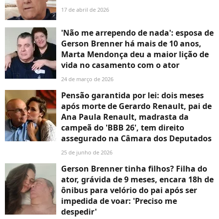
17 de abril de 2026
'Não me arrependo de nada': esposa de
Gerson Brenner há mais de 10 anos,
Marta Mendonça deu a maior lição de
vida no casamento com o ator
24 de março de 2026
Pensão garantida por lei: dois meses
após morte de Gerardo Renault, pai de
Ana Paula Renault, madrasta da
campeã do 'BBB 26', tem direito
assegurado na Câmara dos Deputados
25 de junho de 2026
Gerson Brenner tinha filhos? Filha do
ator, grávida de 9 meses, encara 18h de
ônibus para velório do pai após ser
impedida de voar: 'Preciso me
despedir'