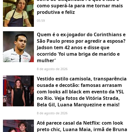
como superá-la para me tornar mais
produtiva e feliz
05:59
Quem é o ex-jogador do Corinthians e
São Paulo preso por agredir a esposa?
Jadson tem 42 anos e disse que
ocorrido 'foi uma briga de marido e
mulher'
8 de agosto de 2026
Vestido estilo camisola, transparência
ousada e decotão: famosas arrasam
com looks all black em evento da YSL
no Rio. Veja fotos de Vitória Strada,
Bela Gil, Luana Marquezine e mais!
8 de agosto de 2026
Até parece casal da Netflix: com look
preto chic, Luana Maia, irmã de Bruna