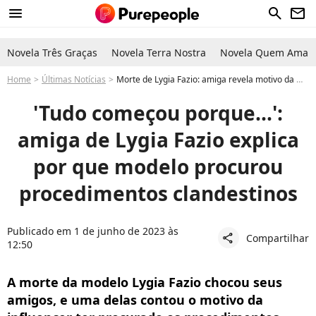
menu
search
newsletter
Novela Três Graças
Novela Terra Nostra
Novela Quem Ama C
Home
Últimas Notícias
Morte de Lygia Fazio: amiga revela motivo da modelo ter procurado procedimento estético clandestino
'Tudo começou porque...':
amiga de Lygia Fazio explica
por que modelo procurou
procedimentos clandestinos
Publicado em 1 de junho de 2023 às
Compartilhar
share
12:50
A morte da modelo Lygia Fazio chocou seus
amigos, e uma delas contou o motivo da