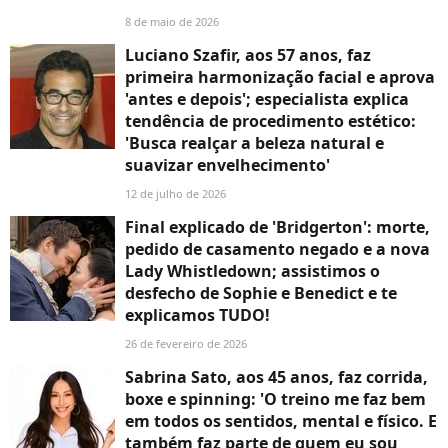
8 de maio de 2026
Luciano Szafir, aos 57 anos, faz
primeira harmonização facial e aprova
'antes e depois'; especialista explica
tendência de procedimento estético:
'Busca realçar a beleza natural e
suavizar envelhecimento'
12 de julho de 2026
Final explicado de 'Bridgerton': morte,
pedido de casamento negado e a nova
Lady Whistledown; assistimos o
desfecho de Sophie e Benedict e te
explicamos TUDO!
26 de fevereiro de 2026
Sabrina Sato, aos 45 anos, faz corrida,
boxe e spinning: 'O treino me faz bem
em todos os sentidos, mental e físico. E
também faz parte de quem eu sou