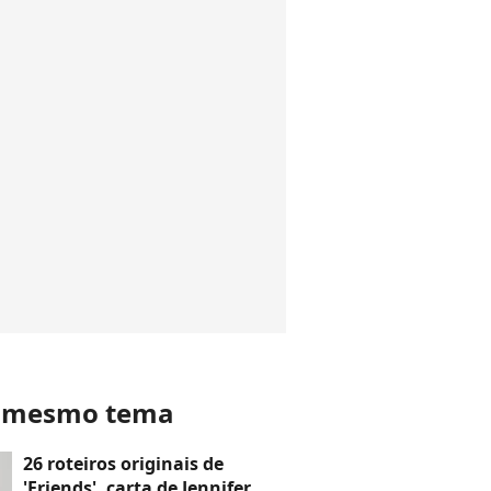
o mesmo tema
26 roteiros originais de
'Friends', carta de Jennifer