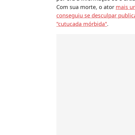
Com sua morte, o ator
mais u
conseguiu se desculpar publ
"cutucada mórbida"
.