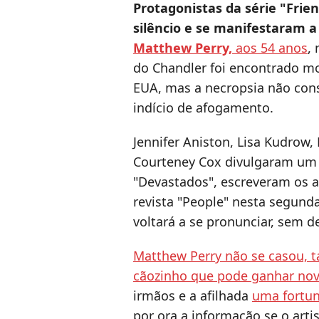
Protagonistas da série "Frie
silêncio e se manifestaram a
Matthew Perry,
aos 54 anos
,
do Chandler foi encontrado mo
EUA, mas a necropsia não cons
indício de afogamento.
Jennifer Aniston, Lisa Kudrow
Courteney Cox divulgaram um
"Devastados", escreveram os ar
revista "People" nesta segunda
voltará a se pronunciar, sem d
Matthew Perry não se casou, t
cãozinho que pode ganhar nov
irmãos e a afilhada
uma fortun
por ora a informação se o art