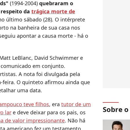
nds"
(1994-2004)
quebraram o
 respeito da
trágica morte de
 no último sábado (28). O intérprete
rto na banheira de sua casa nos
eguiu apontar a causa morte - há o
, Matt LeBlanc, David Schwimmer e
 comunicado em conjunto.
tistas. A nota foi divulgada pela
-feira. O quinteto afirmou ainda que
etalhar uma data.
ampouco teve filhos
, era
tutor de um
Sobre 
o lar
e deve deixar para os pais, os
a de valor impressionante
. Não há
ista americano fez um testamento.