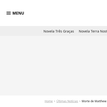
menu
MENU
Novela Três Graças
Novela Terra Nos
Home
Últimas Notícias
Morte de Matthew P