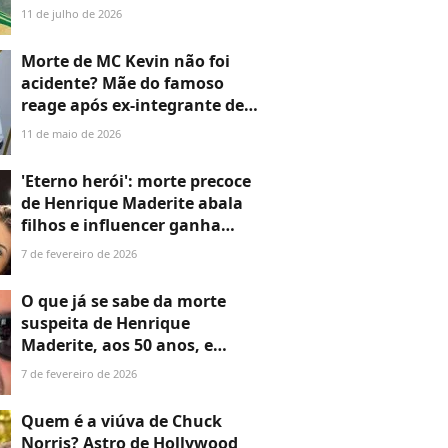
anos que representou a África
11 de julho de 2026
do Sul na Copa do Mundo de
2026
Morte de MC Kevin não foi
acidente? Mãe do famoso
reage após ex-integrante de
facção criminosa levantar
11 de maio de 2026
teoria: 'Se vocês sabem quem
matou...'
'Eterno herói': morte precoce
de Henrique Maderite abala
filhos e influencer ganha
homenagens de partir o
7 de fevereiro de 2026
coração na web
O que já se sabe da morte
suspeita de Henrique
Maderite, aos 50 anos, e
quem era o influencer de MG
7 de fevereiro de 2026
criador do bordão 'sexta-feira,
papai'?
Quem é a viúva de Chuck
Norris? Astro de Hollywood