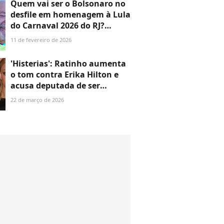
Quem vai ser o Bolsonaro no
desfile em homenagem à Lula
do Carnaval 2026 do RJ?
Acadêmicos de Niterói
11 de fevereiro de 2026
escolhe ator que já fez
diversas críticas ao ex-
'Histerias': Ratinho aumenta
presidente, hoje preso e
o tom contra Erika Hilton e
condenado
acusa deputada de ser
'malcriada' após ser
22 de março de 2026
processado por discurso
transfóbico no SBT, ao vivo