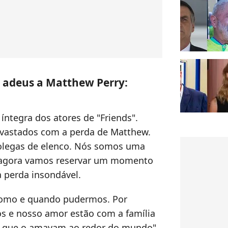
m adeus a Matthew Perry:
íntegra dos atores de "Friends".
astados ​​​​com a perda de Matthew.
olegas de elenco. Nós somos uma
as agora vamos reservar um momento
a perda insondável.
omo e quando pudermos. Por
 e nosso amor estão com a família
s que o amavam ao redor do mundo",