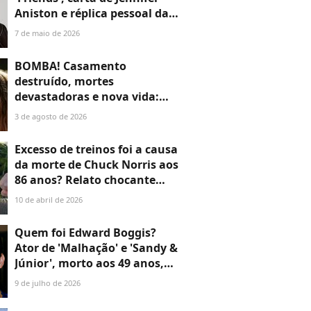
Aniston e réplica pessoal da
icônica moldura de porta do
7 de maio de 2026
apartamento de Monica: os
itens raros de Matthew Perry
BOMBA! Casamento
que vão a leilão quase 3 anos
destruído, mortes
depois da morte do ator
devastadoras e nova vida:
resumo de 'Além do Tempo' (3
3 de agosto de 2026
a 8 de agosto) traz fim trágico
da 1ª fase e passagem de
Excesso de treinos foi a causa
tempo inesquecível
da morte de Chuck Norris aos
86 anos? Relato chocante
envolve amigos do ator:
10 de abril de 2026
'Talvez tenha se esforçado
demais'
Quem foi Edward Boggis?
Ator de 'Malhação' e 'Sandy &
Júnior', morto aos 49 anos,
enfrentou depressão e
9 de julho de 2026
chegou a ser internado em
clínica psiquiátrica