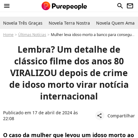
menu
search
newsletter
Novela Três Graças
Novela Terra Nostra
Novela Quem Ama C
Home
Últimas Notícias
Mulher leva idoso morto a banco para conseguir empréstimo e semelhança com filme clássico dos anos 80 viraliza na web
Lembra? Um detalhe de
clássico filme dos anos 80
VIRALIZOU depois de crime
de idoso morto virar notícia
internacional
Publicado em 17 de abril de 2024 às
Compartilhar
share
22:08
O caso da mulher que levou um idoso morto ao