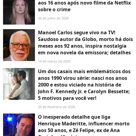
aos 16 anos após novo filme da Netflix
sobre o crime
26 de julho de 2026
Manoel Carlos segue vivo na TV!
Saudoso autor da Globo, morto há dois
meses aos 92 anos, inspira nostalgia
em nova novela da emissora; detalhes
14 de março de 2026
Um dos casais mais emblemáticos dos
player2
anos 1990 virou série: nasci nos anos
2000 e estou viciado na história de
John F. Kennedy Jr. e Carolyn Bessette;
5 motivos para você ver!
20 de fevereiro de 2026
O inesperado detalhe que liga
Henrique Maderitte, influencer morto
aos 50 anos, e Zé Felipe, ex de Ana