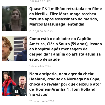
7 de maio de 2026
Quase R$ 1 milhão: retratada em filme
da Netflix, Elize Matsunaga recebeu
fortuna após assassinato do marido,
Marcos Matsunaga; entenda!
26 de julho de 2026
Como está o dublador do Capitão
América, Clécio Souto (59 anos), levado
ao hospital após mensagem de
despedida? Família do artista atualiza
estado de saúde
1 de abril de 2026
Nem antipatia, nem agenda cheia:
Haaland, craque da Noruega na Copa,
choca ao revelar por que deixou o ator
de 'Homem-Aranha 4', Tom Holland,
'no vácuo'
23 de junho de 2026