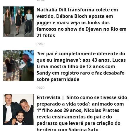
Nathalia Dill transforma colete em
vestido, Débora Bloch aposta em
jogger e mais: veja os looks dos
famosos no show de Djavan no Rio em
21 fotos
09:49
'Ser pai é completamente diferente do
que eu imaginava': aos 43 anos, Lucas
Lima mostra filho de 12 anos com
Sandy em registro raro e faz desabafo
sobre paternidade
09:20
Entrevista | 'Sinto como se tivesse sido
preparado a vida toda': animado com
1º filho aos 29 anos, Nicolas Prattes
revela ensinamentos do pai e do
padrasto que levará para criação do
herdeiro com Sabrina Sato