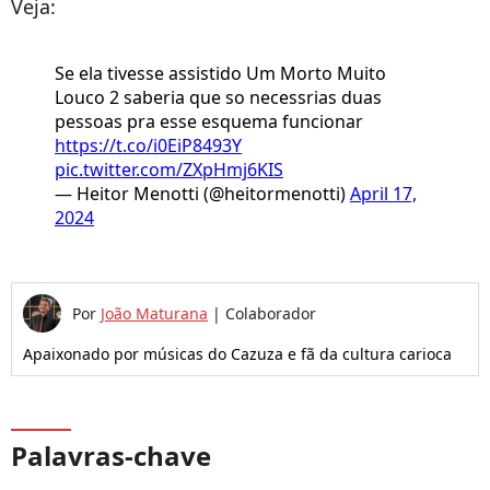
Veja:
Se ela tivesse assistido Um Morto Muito
Louco 2 saberia que so necessrias duas
pessoas pra esse esquema funcionar
https://t.co/i0EiP8493Y
pic.twitter.com/ZXpHmj6KIS
— Heitor Menotti (@heitormenotti)
April 17,
2024
Por
João Maturana
|
Colaborador
Apaixonado por músicas do Cazuza e fã da cultura carioca
Palavras-chave