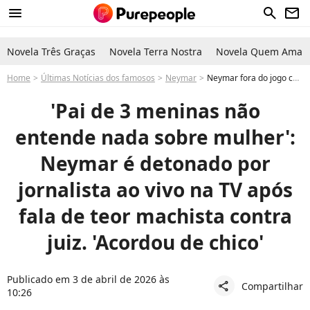
menu
search
newsletter
Novela Três Graças
Novela Terra Nostra
Novela Quem Ama C
Home
Últimas Notícias dos famosos
Neymar
Neymar fora do jogo contra o Flamengo ataca juiz com fala machista 'acordou de chico' e é detonado ao vivo por jornalista na TV. 'Pai de 3 meninas não entende nada sobre mulher'
'Pai de 3 meninas não
entende nada sobre mulher':
Neymar é detonado por
jornalista ao vivo na TV após
fala de teor machista contra
juiz. 'Acordou de chico'
Publicado em 3 de abril de 2026 às
Compartilhar
share
10:26