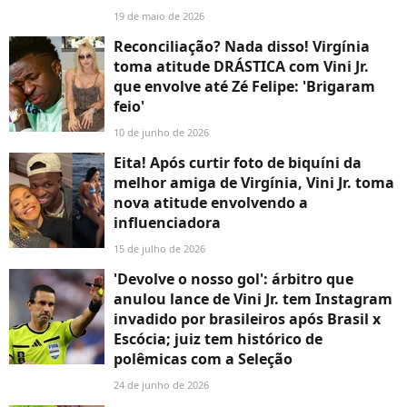
19 de maio de 2026
Reconciliação? Nada disso! Virgínia
toma atitude DRÁSTICA com Vini Jr.
que envolve até Zé Felipe: 'Brigaram
feio'
10 de junho de 2026
Eita! Após curtir foto de biquíni da
melhor amiga de Virgínia, Vini Jr. toma
nova atitude envolvendo a
influenciadora
15 de julho de 2026
'Devolve o nosso gol': árbitro que
anulou lance de Vini Jr. tem Instagram
invadido por brasileiros após Brasil x
Escócia; juiz tem histórico de
polêmicas com a Seleção
24 de junho de 2026