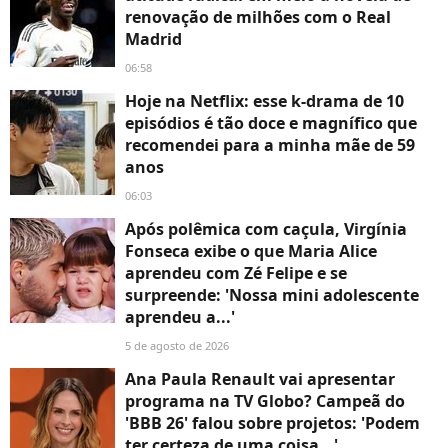
renovação de milhões com o Real
Madrid
06:58
Hoje na Netflix: esse k-drama de 10
episódios é tão doce e magnífico que
recomendei para a minha mãe de 59
anos
06:03
Após polêmica com caçula, Virgínia
Fonseca exibe o que Maria Alice
aprendeu com Zé Felipe e se
surpreende: 'Nossa mini adolescente
aprendeu a...'
5 de agosto de 2026
Ana Paula Renault vai apresentar
programa na TV Globo? Campeã do
'BBB 26' falou sobre projetos: 'Podem
ter certeza de uma coisa...'