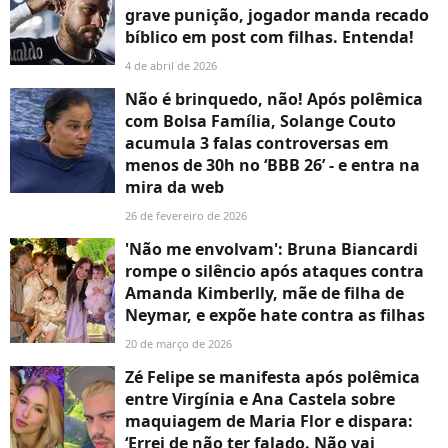
grave punição, jogador manda recado
bíblico em post com filhas. Entenda!
4 de abril de 2026
Não é brinquedo, não! Após polêmica
com Bolsa Família, Solange Couto
acumula 3 falas controversas em
menos de 30h no ‘BBB 26’ - e entra na
mira da web
26 de fevereiro de 2026
'Não me envolvam': Bruna Biancardi
rompe o silêncio após ataques contra
Amanda Kimberlly, mãe de filha de
Neymar, e expõe hate contra as filhas
20 de março de 2026
Zé Felipe se manifesta após polêmica
entre Virgínia e Ana Castela sobre
maquiagem de Maria Flor e dispara:
‘Errei de não ter falado. Não vai