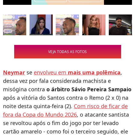
VEJA TODAS AS FOTOS
Neymar
se
envolveu em
mais uma polêmica
,
dessa vez por fala considerada machista e
misógina contra
o árbitro Sávio Pereira Sampaio
após a vitória do Santos contra o Remo (2 x 0) na
noite desta quinta-feira (2).
Com risco de ficar de
fora da Copa do Mundo 2026
, o atacante santista
se revoltou após o fim do jogo por ter levado
cartão amarelo - como foi o terceiro seguido, ele