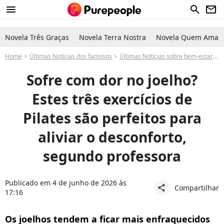
menu
search
newsletter
Novela Três Graças
Novela Terra Nostra
Novela Quem Ama C
Home
Últimas Notícias dos famosos
Últimas Notícias sobre bem-estar-
Sofre com dor no joelho?
Estes três exercícios de
Pilates são perfeitos para
aliviar o desconforto,
segundo professora
Publicado em 4 de junho de 2026 às
Compartilhar
share
17:16
Os joelhos tendem a ficar mais enfraquecidos