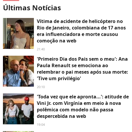
Últimas Notícias
Vítima de acidente de helicóptero no
Rio de Janeiro, colombiana de 17 anos
era influenciadora e morte causou
comoção na web
21:40
'Primeiro Dia dos Pais sem o meu': Ana
Paula Renault se emociona ao
relembrar o pai meses após sua morte:
'Tive um privilégio'
20:10
'Toda vez que ele apronta...': atitude de
Vini Jr. com Virgínia em meio à nova
polêmica com modelo não passa
despercebida na web
19:04