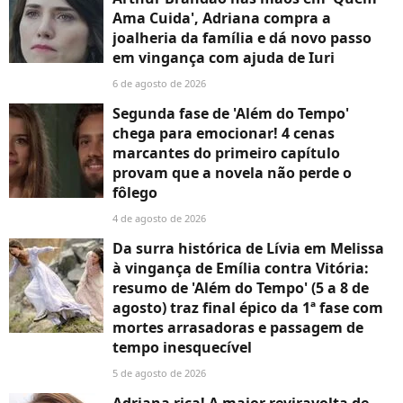
Ama Cuida', Adriana compra a
joalheria da família e dá novo passo
em vingança com ajuda de Iuri
6 de agosto de 2026
Segunda fase de 'Além do Tempo'
chega para emocionar! 4 cenas
marcantes do primeiro capítulo
provam que a novela não perde o
fôlego
4 de agosto de 2026
Da surra histórica de Lívia em Melissa
à vingança de Emília contra Vitória:
resumo de 'Além do Tempo' (5 a 8 de
agosto) traz final épico da 1ª fase com
mortes arrasadoras e passagem de
tempo inesquecível
5 de agosto de 2026