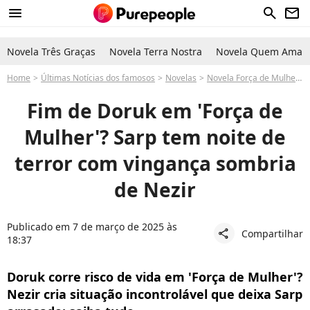
menu
search
newsletter
Novela Três Graças
Novela Terra Nostra
Novela Quem Ama C
Home
Últimas Notícias dos famosos
Novelas
Novela Força de Mulher
Fim de Doruk em 'Força de
Mulher'? Sarp tem noite de
terror com vingança sombria
de Nezir
Publicado em 7 de março de 2025 às
Compartilhar
share
18:37
Doruk corre risco de vida em 'Força de Mulher'?
Nezir cria situação incontrolável que deixa Sarp