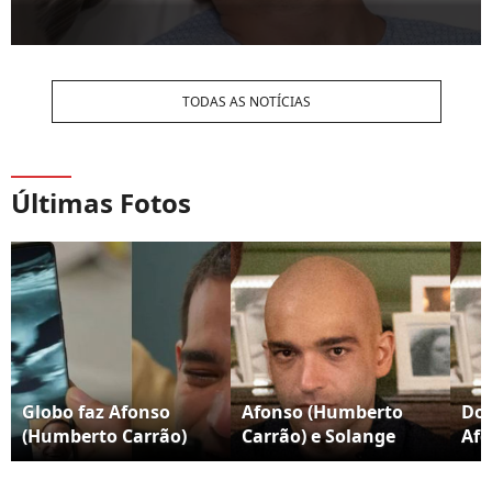
TODAS AS NOTÍCIAS
Últimas Fotos
Globo faz Afonso
Afonso (Humberto
Doe
(Humberto Carrão)
Carrão) e Solange
Afo
aparecer com 'três
(Alice Wegmann)
Car
mãos' ao segurar
descobrem que
Mar