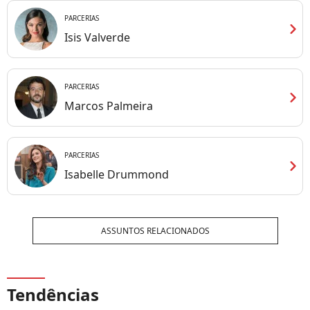
PARCERIAS
chevron_right
Isis Valverde
PARCERIAS
chevron_right
Marcos Palmeira
PARCERIAS
chevron_right
Isabelle Drummond
ASSUNTOS RELACIONADOS
Tendências