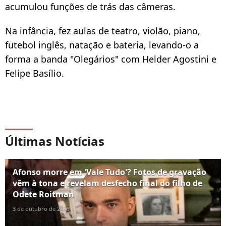
acumulou funções de trás das câmeras.
Na infância, fez aulas de teatro, violão, piano,
futebol inglês, natação e bateria, levando-o a
forma a banda "Olegários" com Helder Agostini e
Felipe Basílio.
Últimas Notícias
Afonso morre em 'Vale Tudo'? Fotos de gravação
vêm à tona e revelam desfecho final do filho de
Odete Roitman
3 de outubro de 2025