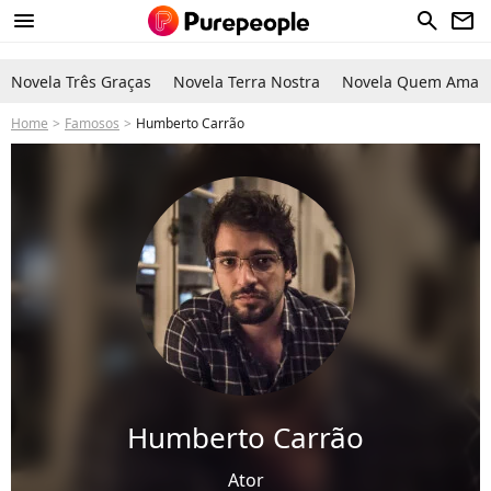
menu
search
newsletter
Novela Três Graças
Novela Terra Nostra
Novela Quem Ama C
Home
Famosos
Humberto Carrão
Humberto Carrão
Ator