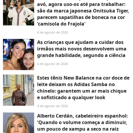
avó, agora uso-os até para trabalhar:
são da marca japonesa Onitsuka Tiger,
parecem sapatilhas de boneca na cor
'camisola do Frajola'
6 de agosto de 2026
As crianças que ajudam a cuidar dos
irmãos mais novos desenvolvem uma
grande habilidade, segundo a ciência
6 de agosto de 2026
Estes tênis New Balance na cor doce de
leite deixam os Adidas Samba no
chinelo: garantem um ar mais chique
e sofisticado a qualquer look
4 de agosto de 2026
Alberto Cerdán, cabeleireiro espanhol:
'Quando o volume começa a diminuir,
um pouco de xampu a seco na raiz