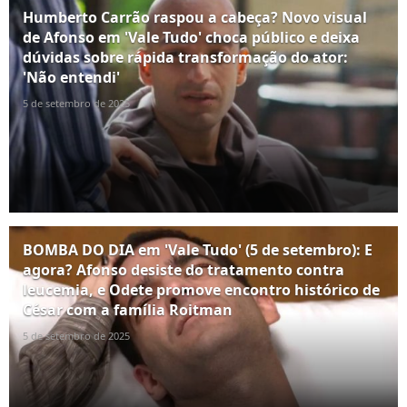
Humberto Carrão raspou a cabeça? Novo visual
de Afonso em 'Vale Tudo' choca público e deixa
dúvidas sobre rápida transformação do ator:
'Não entendi'
5 de setembro de 2025
BOMBA DO DIA em 'Vale Tudo' (5 de setembro): E
agora? Afonso desiste do tratamento contra
leucemia, e Odete promove encontro histórico de
César com a família Roitman
5 de setembro de 2025