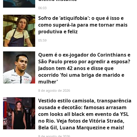
06:03
Sofro de 'atiquifobia': o que é isso e
como superá-la para me tornar mais
produtiva e feliz
05:59
Quem é o ex-jogador do Corinthians e
São Paulo preso por agredir a esposa?
Jadson tem 42 anos e disse que
ocorrido 'foi uma briga de marido e
mulher'
8 de agosto de 2026
Vestido estilo camisola, transparência
ousada e decotão: famosas arrasam
com looks all black em evento da YSL
no Rio. Veja fotos de Vitória Strada,
Bela Gil, Luana Marquezine e mais!
8 de agosto de 2026