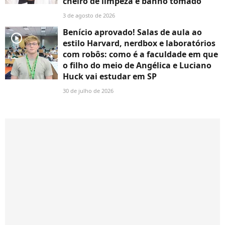
cheiro de limpeza e banho tomado
3 de agosto de 2026
Benício aprovado! Salas de aula ao
player2
estilo Harvard, nerdbox e laboratórios
com robôs: como é a faculdade em que
o filho do meio de Angélica e Luciano
Huck vai estudar em SP
30 de julho de 2026