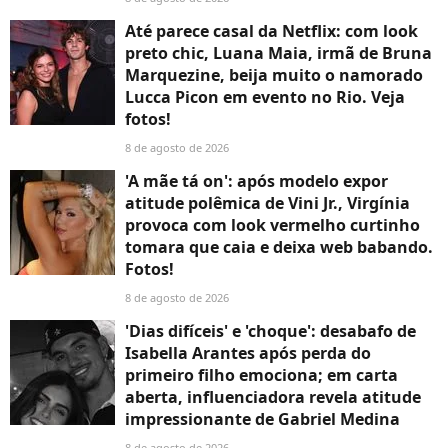
Até parece casal da Netflix: com look
preto chic, Luana Maia, irmã de Bruna
Marquezine, beija muito o namorado
Lucca Picon em evento no Rio. Veja
fotos!
8 de agosto de 2026
'A mãe tá on': após modelo expor
atitude polêmica de Vini Jr., Virgínia
provoca com look vermelho curtinho
tomara que caia e deixa web babando.
Fotos!
8 de agosto de 2026
'Dias difíceis' e 'choque': desabafo de
Isabella Arantes após perda do
primeiro filho emociona; em carta
aberta, influenciadora revela atitude
impressionante de Gabriel Medina
8 de agosto de 2026