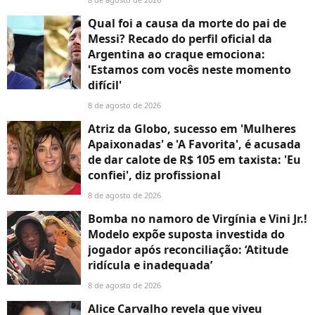
Qual foi a causa da morte do pai de
Messi? Recado do perfil oficial da
Argentina ao craque emociona:
'Estamos com vocês neste momento
difícil'
8 de agosto de 2026
Atriz da Globo, sucesso em 'Mulheres
Apaixonadas' e 'A Favorita', é acusada
de dar calote de R$ 105 em taxista: 'Eu
confiei', diz profissional
8 de agosto de 2026
Bomba no namoro de Virgínia e Vini Jr.!
Modelo expõe suposta investida do
jogador após reconciliação: ‘Atitude
ridícula e inadequada’
8 de agosto de 2026
Alice Carvalho revela que viveu