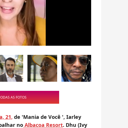
TODAS AS FOTOS
a, 21,
de 'Mania de Você ', Iarley
balhar no
Albacoa Resort
. Dhu (Ivy