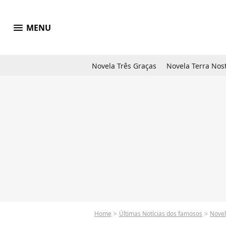
menu
MENU
Novela Três Graças
Novela Terra Nos
Home
Últimas Notícias dos famosos
Nove