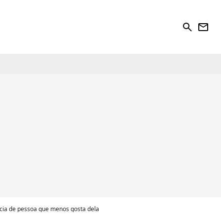
search
newsletter
ícia de pessoa que menos gosta dela