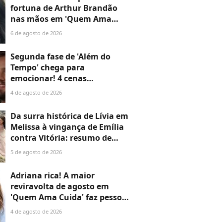
fortuna de Arthur Brandão
nas mãos em 'Quem Ama
Cuida', Adriana compra a
6 de agosto de 2026
joalheria da família e dá novo
passo em vingança com
Segunda fase de 'Além do
ajuda de Iuri
Tempo' chega para
emocionar! 4 cenas
marcantes do primeiro
4 de agosto de 2026
capítulo provam que a novela
não perde o fôlego
Da surra histórica de Lívia em
Melissa à vingança de Emília
contra Vitória: resumo de
'Além do Tempo' (5 a 8 de
5 de agosto de 2026
agosto) traz final épico da 1ª
fase com mortes arrasadoras
Adriana rica! A maior
e passagem de tempo
reviravolta de agosto em
inesquecível
'Quem Ama Cuida' faz pessoa
mais inesperada colocar
4 de agosto de 2026
fortuna nas mãos da viúva de