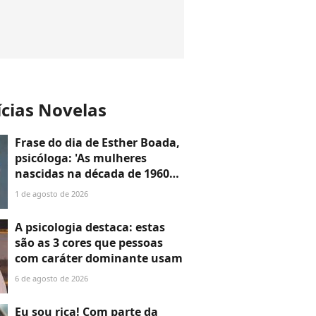
ícias Novelas
Frase do dia de Esther Boada,
psicóloga: 'As mulheres
nascidas na década de 1960
cresceram com a ideia de que
1 de agosto de 2026
precisavam dar conta de
tudo, porque era isso que a
A psicologia destaca: estas
sociedade exigia'
são as 3 cores que pessoas
com caráter dominante usam
6 de agosto de 2026
Eu sou rica! Com parte da