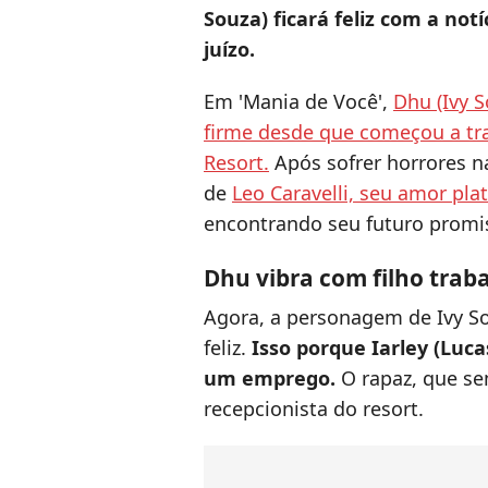
Souza) ficará feliz com a not
juízo.
Em 'Mania de Você',
Dhu (Ivy 
firme desde que começou a tr
Resort.
Após sofrer horrores n
de
Leo Caravelli, seu amor pla
encontrando seu futuro promis
Dhu vibra com filho trab
Agora, a personagem de Ivy So
feliz.
Isso porque Iarley (Luc
um emprego.
O rapaz, que se
recepcionista do resort.