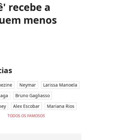
ê' recebe a
 quem menos
ias
ezine
Neymar
Larissa Manoela
raga
Bruno Gagliasso
ney
Alex Escobar
Mariana Rios
TODOS OS FAMOSOS