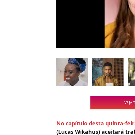
VEJA 
No capítulo desta quinta-feir
(Lucas Wikahus) aceitará tra