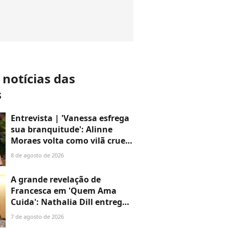
 notícias das
s
Entrevista | 'Vanessa esfrega
sua branquitude': Alinne
Moraes volta como vilã cruel
em 'Por Você' e promete
8 de agosto de 2026
colocar o racismo em debate
após 5 anos longe das
A grande revelação de
novelas
Francesca em 'Quem Ama
Cuida': Nathalia Dill entrega
destino da 'fantasma' e
7 de agosto de 2026
mistério que promete chocar