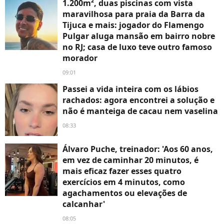
1.200m², duas piscinas com vista
maravilhosa para praia da Barra da
Tijuca e mais: jogador do Flamengo
Pulgar aluga mansão em bairro nobre
no RJ; casa de luxo teve outro famoso
morador
09:01
Passei a vida inteira com os lábios
rachados: agora encontrei a solução e
não é manteiga de cacau nem vaselina
08:33
Álvaro Puche, treinador: 'Aos 60 anos,
em vez de caminhar 20 minutos, é
mais eficaz fazer esses quatro
exercícios em 4 minutos, como
agachamentos ou elevações de
calcanhar'
08:05