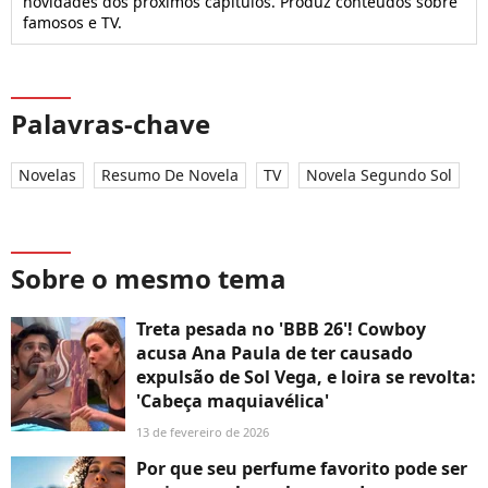
novidades dos próximos capítulos. Produz conteúdos sobre
famosos e TV.
Palavras-chave
Novelas
Resumo De Novela
TV
Novela Segundo Sol
Sobre o mesmo tema
Treta pesada no 'BBB 26'! Cowboy
acusa Ana Paula de ter causado
expulsão de Sol Vega, e loira se revolta:
'Cabeça maquiavélica'
13 de fevereiro de 2026
Por que seu perfume favorito pode ser