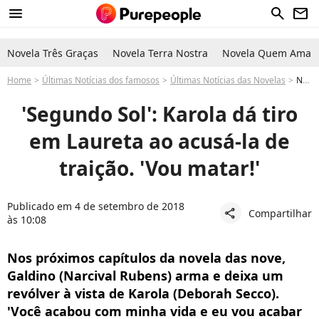
menu
search
newsletter
Novela Três Graças
Novela Terra Nostra
Novela Quem Ama C
Home
Últimas Notícias dos famosos
Últimas Notícias das Novelas
Novela Segundo Sol: Karola aponta arma para Laureta e atira. 'Matar você'
'Segundo Sol': Karola dá tiro
em Laureta ao acusá-la de
traição. 'Vou matar!'
Publicado em 4 de setembro de 2018
Compartilhar
share
às 10:08
Nos próximos capítulos da novela das nove,
Galdino (Narcival Rubens) arma e deixa um
revólver à vista de Karola (Deborah Secco).
'Você acabou com minha vida e eu vou acabar