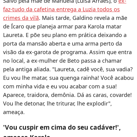
Salvo pela mãe de Manuela (Luisa Arraes), o
ex-
faz-tudo da cafetina entrega a Luzia todos os
crimes da vilã
. Mais tarde, Galdino revela a mãe
de Ícaro que planeja armar para Karola matar
Laureta. E põe seu plano em prática deixando a
porta da mansão aberta e uma arma perto da
visão da ex-garota de programa. Assim que entra
no local, a ex-mulher de Beto passa a chamar
pela antiga aliada. "Laureta, cadê você, sua vadia?
Eu vou lhe matar, sua quenga rainha! Você acabou
com minha vida e eu vou acabar com a sua!
Aparece, traidora, demônia. Dá as caras, covarde!
Vou lhe detonar, lhe triturar, lhe explodir",
ameaça.
'Vou cuspir em cima do seu cadáver!',