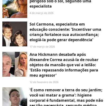
perigoso sob o sol, segundo uma
especialista
4 de março de 2026
Sol Carmona, especialista em
educação consciente: 'Incentivar uma
criança fortalece sua autoconfiança;
elogiá-la pode gerar dependência'
17 de março de 2026
Ana Hickmann desabafa após
Alexandre Correa acusá-la de roubar
objetos da mansão que vai a leilão:
'Estão repassando informações para
meu agressor'
12 de fevereiro de 2026
'É como remover a terra do seu jardim;
você vai matar a grama': higiene
corporal é fundamental, mas pode não
ser tão necessária, segundo médico