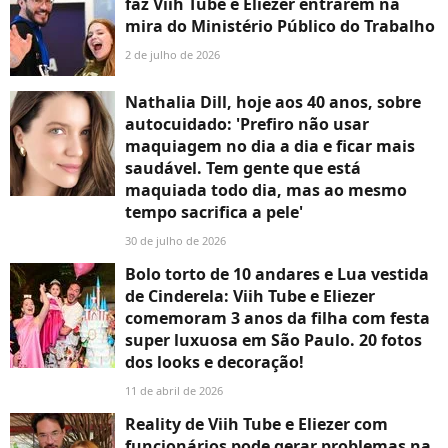
faz Viih Tube e Eliézer entrarem na
mira do Ministério Público do Trabalho
2 de julho de 2026
Nathalia Dill, hoje aos 40 anos, sobre
autocuidado: 'Prefiro não usar
maquiagem no dia a dia e ficar mais
saudável. Tem gente que está
maquiada todo dia, mas ao mesmo
tempo sacrifica a pele'
30 de julho de 2026
Bolo torto de 10 andares e Lua vestida
de Cinderela: Viih Tube e Eliezer
comemoram 3 anos da filha com festa
super luxuosa em São Paulo. 20 fotos
dos looks e decoração!
11 de abril de 2026
Reality de Viih Tube e Eliezer com
funcionários pode gerar problemas na