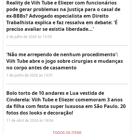
Reality de Viih Tube e Eliezer com funcionários
pode gerar problemas na Justiça para o casal de
ex-BBBs? Advogado especialista em Direito
Trabalhista explica e faz ressalva em debate: 'É
preciso avaliar se existia liberdade...'
2 de julho de 2026 às 15:59
'Não me arrependo de nenhum procedimento':
Viih Tube abre o jogo sobre cirurgias e mudanças
no corpo antes de casamento
1 de junho de 2026 às 13:01
Bolo torto de 10 andares e Lua vestida de
Cinderela: Viih Tube e Eliezer comemoram 3 anos
da filha com festa super luxuosa em São Paulo. 20
fotos dos looks e decoração!
11 de abril de 2026 às 18:04
TODOS OS ITENS