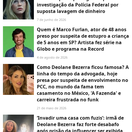
investigação da Polícia Federal por
suposta lavagem de dinheiro
7 de junho de 2026
Quem é Marco Furlan, ator de 48 anos
preso por suspeita de estupro a criança
de 5 anos em SP? Artista fez série na
Globo e programa na Record
4 de agosto de 2026
Como Deolane Bezerra ficou famosa? A
linha do tempo da advogada, hoje
presa por suspeita de envolvimento no
PCC, no mundo da fama tem
casamento no México, 'A Fazenda' e
carreira frustrada no funk
21 de maio de 2026
‘Invadir uma casa com fuzis’: irmã de
Deolane Bezerra faz forte desabafo
após prisão da influencer ser exibida