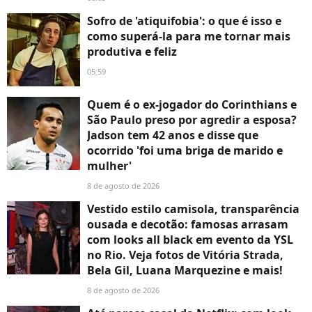
Sofro de 'atiquifobia': o que é isso e
como superá-la para me tornar mais
produtiva e feliz
05:59
Quem é o ex-jogador do Corinthians e
São Paulo preso por agredir a esposa?
Jadson tem 42 anos e disse que
ocorrido 'foi uma briga de marido e
mulher'
8 de agosto de 2026
Vestido estilo camisola, transparência
ousada e decotão: famosas arrasam
com looks all black em evento da YSL
no Rio. Veja fotos de Vitória Strada,
Bela Gil, Luana Marquezine e mais!
8 de agosto de 2026