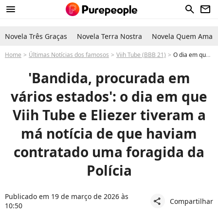
menu
search
newsletter
Novela Três Graças
Novela Terra Nostra
Novela Quem Ama C
Home
Últimas Notícias dos famosos
Viih Tube (BBB 21)
O dia em que Viih Tube e Eliezer descobriram que haviam contratado uma foragida da Polícia: 'Bandida, procurada em vários estados'
'Bandida, procurada em
vários estados': o dia em que
Viih Tube e Eliezer tiveram a
má notícia de que haviam
contratado uma foragida da
Polícia
Publicado em 19 de março de 2026 às
Compartilhar
share
10:50