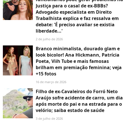
Justiça para o casal de ex-BBBs?
Advogado especialista em Direito
Trabalhista explica e faz ressalva em
debate: 'É preciso avaliar se existia
liberdade...'
2 de julho de 2026
Branco minimalista, dourado glam e
look bicolor! Ana Hickmann, Patrícia
Poeta, Viih Tube e mais famosas
brilham em premiação feminina; veja
+15 fotos
16 de março de 2026
Filho de ex-Cavaleiros do Forró Neto
Araújo sofre acidente de carro, um dia
após morte do pai e na estrada para o
velório; saiba estado de saúde
3 de julho de 2026