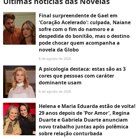
Últimas notícias das Novelas
Final surpreendente de Gael em
'Coração Acelerado': culpada, Naiane
sofre com o fim do namoro e a
despedida do bonitão, mas o destino
pode chocar quem acompanha a
novela da Globo
6 de agosto de 2026
A psicologia destaca: estas são as 3
cores que pessoas com caráter
dominante usam
6 de agosto de 2026
Helena e Maria Eduarda estão de volta!
29 anos depois de 'Por Amor', Regina
Duarte e Gabriela Duarte anunciam
novo trabalho juntas após polêmica
sobre relação conturbada