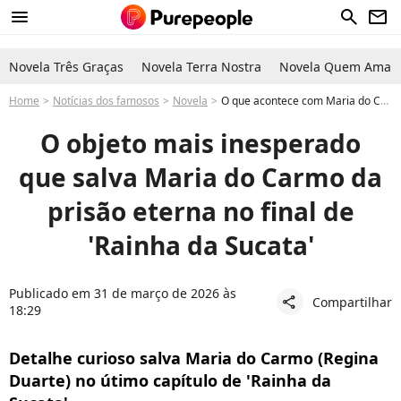
menu
search
newsletter
Novela Três Graças
Novela Terra Nostra
Novela Quem Ama C
Home
Notícias dos famosos
Novela
O que acontece com Maria do Carmo no final de 'Rainha da Sucata'? Acusada pela morte de Laurinha Figueroa, empresária tem pele salva por sapato e reata casamento com Edu
O objeto mais inesperado
que salva Maria do Carmo da
prisão eterna no final de
'Rainha da Sucata'
Publicado em 31 de março de 2026 às
Compartilhar
share
18:29
Detalhe curioso salva Maria do Carmo (Regina
Duarte) no útimo capítulo de 'Rainha da