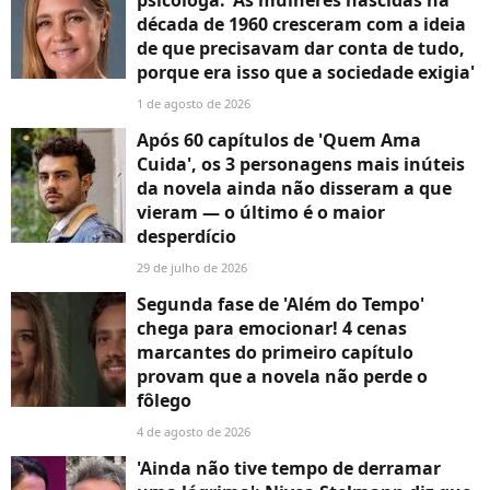
psicóloga: 'As mulheres nascidas na
década de 1960 cresceram com a ideia
de que precisavam dar conta de tudo,
porque era isso que a sociedade exigia'
1 de agosto de 2026
Após 60 capítulos de 'Quem Ama
Cuida', os 3 personagens mais inúteis
da novela ainda não disseram a que
vieram — o último é o maior
desperdício
29 de julho de 2026
Segunda fase de 'Além do Tempo'
chega para emocionar! 4 cenas
marcantes do primeiro capítulo
provam que a novela não perde o
fôlego
4 de agosto de 2026
'Ainda não tive tempo de derramar