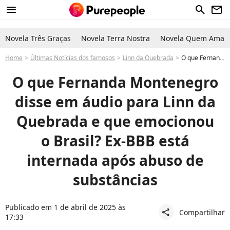
menu
search
newsletter
Novela Três Graças
Novela Terra Nostra
Novela Quem Ama C
Home
Últimas Notícias dos famosos
Linn da Quebrada
O que Fernanda Montenegro disse em áudio para Linn da Quebrada e que emocionou o Brasil? Ex-BBB está internada após abuso de substâncias
O que Fernanda Montenegro
disse em áudio para Linn da
Quebrada e que emocionou
o Brasil? Ex-BBB está
internada após abuso de
substâncias
Publicado em 1 de abril de 2025 às
Compartilhar
share
17:33