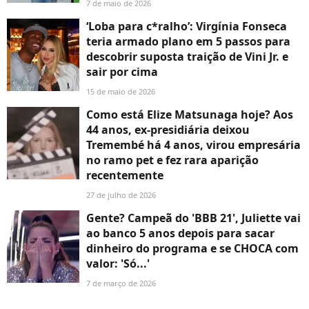
7 de maio de 2026
‘Loba para c*ralho’: Virgínia Fonseca
teria armado plano em 5 passos para
descobrir suposta traição de Vini Jr. e
sair por cima
15 de maio de 2026
Como está Elize Matsunaga hoje? Aos
44 anos, ex-presidiária deixou
Tremembé há 4 anos, virou empresária
no ramo pet e fez rara aparição
recentemente
27 de julho de 2026
Gente? Campeã do 'BBB 21', Juliette vai
ao banco 5 anos depois para sacar
dinheiro do programa e se CHOCA com
valor: 'Só...'
7 de março de 2026