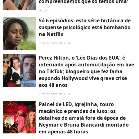
compreendemos que só temos uma'
05:59
Só 6 episódios: esta série britânica de
suspense psicológico está bombando
na Netflix
7 de agosto de 2026
Perez Hilton, o ‘Léo Dias dos EUA’, é
internado após automutilação em live
no TikTok; blogueiro que fez fama
expondo Hollywood vive grave crise
aos 48 anos
7 de agosto de 2026
Painel de LED, igrejinha, touro
mecânico e prendas de luxo: os
detalhes do arraiá fora de época de
Neymar e Bruna Biancardi montado
em apenas 48 horas