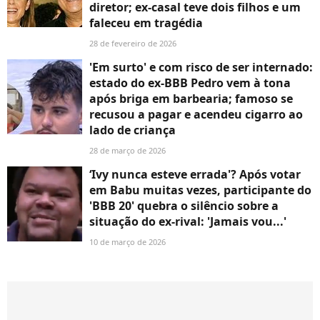
diretor; ex-casal teve dois filhos e um
faleceu em tragédia
28 de fevereiro de 2026
'Em surto' e com risco de ser internado:
estado do ex-BBB Pedro vem à tona
após briga em barbearia; famoso se
recusou a pagar e acendeu cigarro ao
lado de criança
28 de março de 2026
‘Ivy nunca esteve errada'? Após votar
em Babu muitas vezes, participante do
'BBB 20' quebra o silêncio sobre a
situação do ex-rival: 'Jamais vou...'
10 de março de 2026