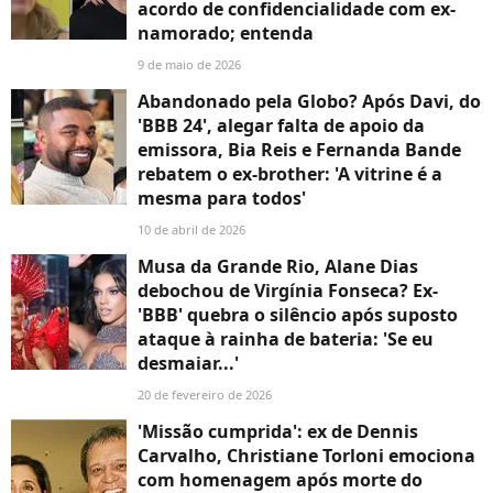
acordo de confidencialidade com ex-
namorado; entenda
9 de maio de 2026
Abandonado pela Globo? Após Davi, do
'BBB 24', alegar falta de apoio da
emissora, Bia Reis e Fernanda Bande
rebatem o ex-brother: 'A vitrine é a
mesma para todos'
10 de abril de 2026
Musa da Grande Rio, Alane Dias
debochou de Virgínia Fonseca? Ex-
'BBB' quebra o silêncio após suposto
ataque à rainha de bateria: 'Se eu
desmaiar...'
20 de fevereiro de 2026
'Missão cumprida': ex de Dennis
Carvalho, Christiane Torloni emociona
com homenagem após morte do