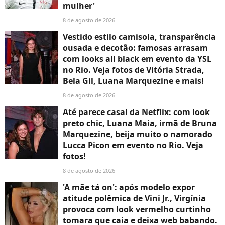
mulher'
8 de agosto de 2026
Vestido estilo camisola, transparência
ousada e decotão: famosas arrasam
com looks all black em evento da YSL
no Rio. Veja fotos de Vitória Strada,
Bela Gil, Luana Marquezine e mais!
8 de agosto de 2026
Até parece casal da Netflix: com look
preto chic, Luana Maia, irmã de Bruna
Marquezine, beija muito o namorado
Lucca Picon em evento no Rio. Veja
fotos!
8 de agosto de 2026
'A mãe tá on': após modelo expor
atitude polêmica de Vini Jr., Virgínia
provoca com look vermelho curtinho
tomara que caia e deixa web babando.