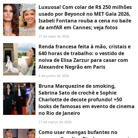
Luxuosa! Com colar de R$ 250 milhões
usado por Beyoncé no MET Gala 2026,
Isabeli Fontana rouba a cena no baile
da amfAR em Cannes; veja fotos
21 de maio de 2026
Renda francesa feita à mão, cristais e
640 horas de trabalho: o vestido de
noiva de Elisa Zarzur para casar com
Alexandre Negrão em Paris
6 de junho de 2026
Bruna Marquezine de smoking,
Sabrina Sato de crochê e Sophie
Charlotte de decote profundo! +50
looks de famosas em evento de cinema
no Rio de Janeiro
17 de março de 2026
Como usar mangas bufantes no