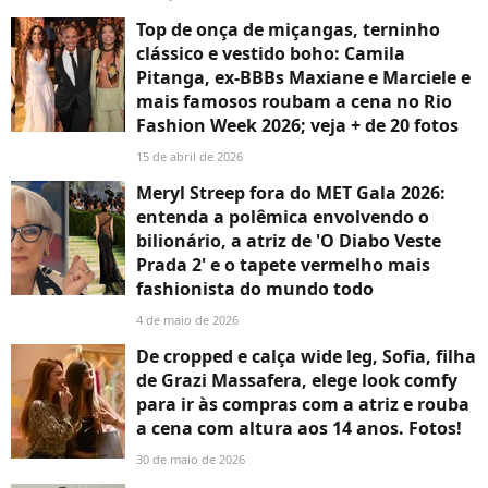
Top de onça de miçangas, terninho
clássico e vestido boho: Camila
Pitanga, ex-BBBs Maxiane e Marciele e
mais famosos roubam a cena no Rio
Fashion Week 2026; veja + de 20 fotos
15 de abril de 2026
Meryl Streep fora do MET Gala 2026:
entenda a polêmica envolvendo o
bilionário, a atriz de 'O Diabo Veste
Prada 2' e o tapete vermelho mais
fashionista do mundo todo
4 de maio de 2026
De cropped e calça wide leg, Sofia, filha
de Grazi Massafera, elege look comfy
para ir às compras com a atriz e rouba
a cena com altura aos 14 anos. Fotos!
30 de maio de 2026