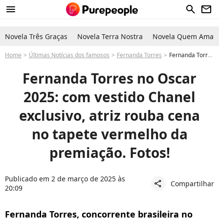
menu
search
newsletter
Novela Três Graças
Novela Terra Nostra
Novela Quem Ama C
Home
Últimas Notícias dos famosos
Fernanda Torres
Fernanda Torres no Oscar 2025: com vestido Chanel exclusivo, atriz rouba cena no tapete vermelho da premiação. Fotos!
Fernanda Torres no Oscar
2025: com vestido Chanel
exclusivo, atriz rouba cena
no tapete vermelho da
premiação. Fotos!
Publicado em 2 de março de 2025 às
Compartilhar
share
20:09
Fernanda Torres, concorrente brasileira no