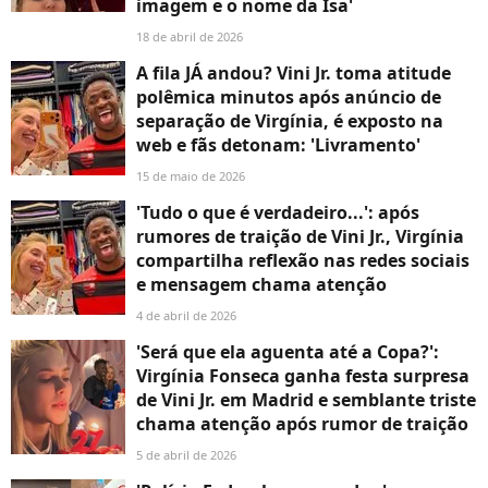
imagem e o nome da Isa'
18 de abril de 2026
A fila JÁ andou? Vini Jr. toma atitude
polêmica minutos após anúncio de
separação de Virgínia, é exposto na
web e fãs detonam: 'Livramento'
15 de maio de 2026
'Tudo o que é verdadeiro...': após
rumores de traição de Vini Jr., Virgínia
compartilha reflexão nas redes sociais
e mensagem chama atenção
4 de abril de 2026
'Será que ela aguenta até a Copa?':
Virgínia Fonseca ganha festa surpresa
de Vini Jr. em Madrid e semblante triste
chama atenção após rumor de traição
5 de abril de 2026