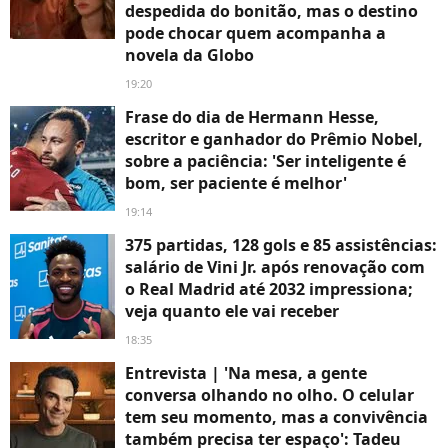
despedida do bonitão, mas o destino
pode chocar quem acompanha a
novela da Globo
19:20
Frase do dia de Hermann Hesse,
escritor e ganhador do Prêmio Nobel,
sobre a paciência: 'Ser inteligente é
bom, ser paciente é melhor'
19:14
375 partidas, 128 gols e 85 assistências:
salário de Vini Jr. após renovação com
o Real Madrid até 2032 impressiona;
veja quanto ele vai receber
18:35
Entrevista | 'Na mesa, a gente
conversa olhando no olho. O celular
tem seu momento, mas a convivência
também precisa ter espaço': Tadeu