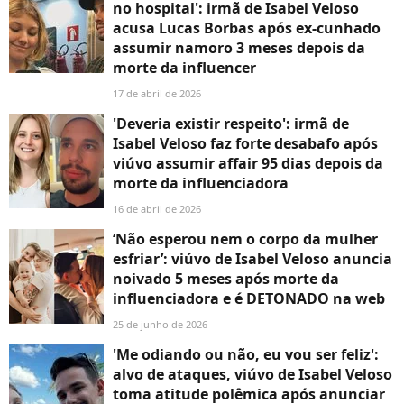
no hospital': irmã de Isabel Veloso
acusa Lucas Borbas após ex-cunhado
assumir namoro 3 meses depois da
morte da influencer
17 de abril de 2026
'Deveria existir respeito': irmã de
Isabel Veloso faz forte desabafo após
viúvo assumir affair 95 dias depois da
morte da influenciadora
16 de abril de 2026
‘Não esperou nem o corpo da mulher
esfriar’: viúvo de Isabel Veloso anuncia
noivado 5 meses após morte da
influenciadora e é DETONADO na web
25 de junho de 2026
'Me odiando ou não, eu vou ser feliz':
alvo de ataques, viúvo de Isabel Veloso
toma atitude polêmica após anunciar