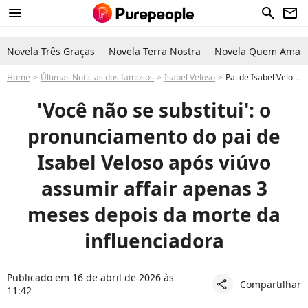
menu
search
newsletter
Novela Três Graças
Novela Terra Nostra
Novela Quem Ama C
Home
Últimas Notícias dos famosos
Isabel Veloso
Pai de Isabel Veloso dispara após Lucas Borbas, viúvo da influenciadora, assumir affair apenas 3 meses depois de sua morte: 'Você não se substitui'
'Você não se substitui': o
pronunciamento do pai de
Isabel Veloso após viúvo
assumir affair apenas 3
meses depois da morte da
influenciadora
Publicado em 16 de abril de 2026 às
Compartilhar
share
11:42