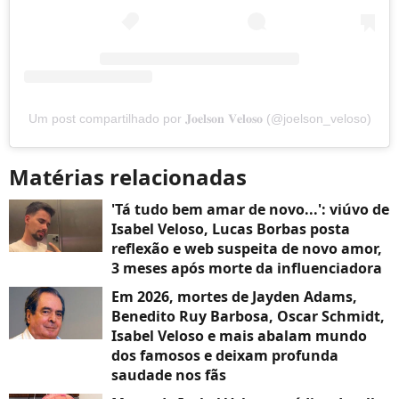
Um post compartilhado por 𝐉𝐨𝐞𝐥𝐬𝐨𝐧 𝐕𝐞𝐥𝐨𝐬𝐨 (@joelson_veloso)
Matérias relacionadas
'Tá tudo bem amar de novo...': viúvo de
Isabel Veloso, Lucas Borbas posta
reflexão e web suspeita de novo amor,
3 meses após morte da influenciadora
Em 2026, mortes de Jayden Adams,
Benedito Ruy Barbosa, Oscar Schmidt,
Isabel Veloso e mais abalam mundo
dos famosos e deixam profunda
saudade nos fãs