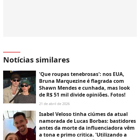
Notícias similares
'Que roupas tenebrosas': nos EUA,
Bruna Marquezine é flagrada com
Shawn Mendes e cunhada, mas look
de R$ 51 mil divide opiniões. Fotos!
21 de abril de 2026
Isabel Veloso tinha ciúmes da atual
namorada de Lucas Borbas: bastidores
antes da morte da influenciadora vêm
a tona e primo critica. 'Utilizando a