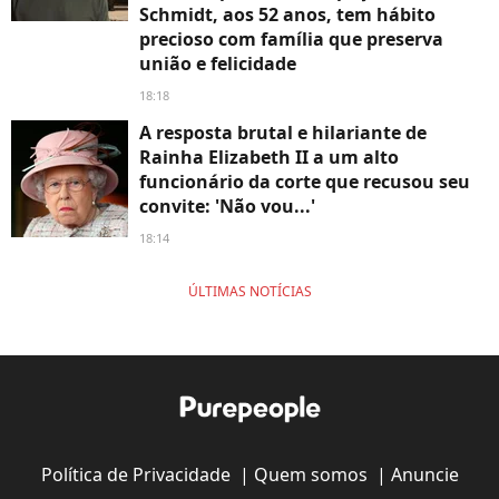
Schmidt, aos 52 anos, tem hábito
precioso com família que preserva
união e felicidade
18:18
A resposta brutal e hilariante de
Rainha Elizabeth II a um alto
funcionário da corte que recusou seu
convite: 'Não vou...'
18:14
ÚLTIMAS NOTÍCIAS
Política de Privacidade
|
Quem somos
|
Anuncie