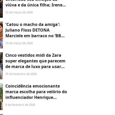
viúva e da única filha; Irene
Ravache e mais amigos
22 de março de 2026
famosos também dão último
adeus ao ícone do teatro.
'Catou o macho da amiga':
Fotos
Juliano Floss DETONA
Marciele em barraco no ‘BBB
26’ - Ana Paula entra na briga
23 de março de 2026
e Jonas reage
Cinco vestidos midi da Zara
super elegantes que parecem
de marca de luxo para usar
nos últimos dias do Verão
25 de fevereiro de 2026
2026
Coincidência emocionante
marca escolha para velório do
influenciador Henrique
Maderite, morto aos 50 anos
8 de fevereiro de 2026