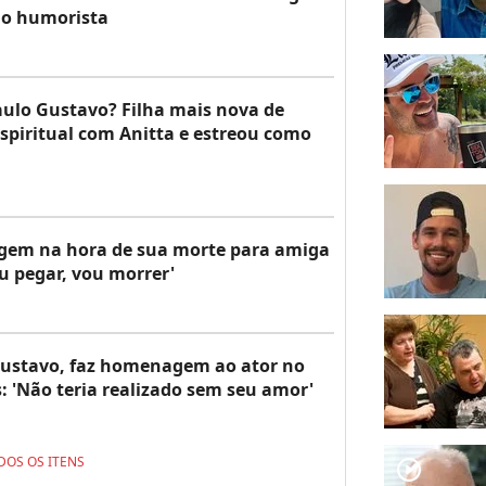
do humorista
aulo Gustavo? Filha mais nova de
espiritual com Anitta e estreou como
em na hora de sua morte para amiga
eu pegar, vou morrer'
 Gustavo, faz homenagem ao ator no
s: 'Não teria realizado sem seu amor'
DOS OS ITENS
player2