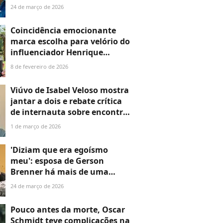
explicou afastamento após
24 de março de 2026
tiro sofrido pelo ator e
decisão judicial
Coincidência emocionante
marca escolha para velório do
influenciador Henrique
Maderite, morto aos 50 anos
8 de fevereiro de 2026
Viúvo de Isabel Veloso mostra
jantar a dois e rebate crítica
de internauta sobre encontro
após morte da
1 de março de 2026
influenciadora: 'Dentro de
nós'
'Diziam que era egoísmo
meu': esposa de Gerson
Brenner há mais de uma
década, Marta Mendonça
24 de março de 2026
baniu visitas e transformou a
própria casa para blindar a
Pouco antes da morte, Oscar
saúde do marido durante
Schmidt teve complicações na