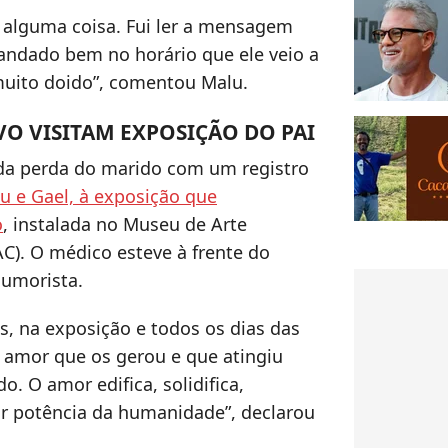
a alguma coisa. Fui ler a mensagem
mandado bem no horário que ele veio a
É muito doido”, comentou Malu.
VO VISITAM EXPOSIÇÃO DO PAI
 da perda do marido com um registro
u e Gael, à exposição que
o
, instalada no Museu de Arte
). O médico esteve à frente do
humorista.
s, na exposição e todos os dias das
e amor que os gerou e que atingiu
. O amor edifica, solidifica,
or potência da humanidade”, declarou