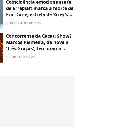
Coincidência emocionante (e
de arrepiar) marca a morte de
Eric Dane, estrela de 'Grey's
Anatomy'
20 de fevereiro de 2026
Concorrente da Cacau Show?
Marcos Palmeira, da novela
'Três Graças', tem marca
premiada que faz até
4 de março de 2026
chocolate! Produtos são
feitos em refúgio na serra do
RJ