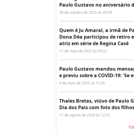
Paulo Gustavo no aniversário 
30 de outubro de 2025 às 20:39
Quem é Ju Amaral, a irmã de P
Dona Déa participou de retiro 
atriz em série de Regina Casé
11 de maio de 2025 às 09:22
Paulo Gustavo mandou mensag
e previu sobre a COVID-19: 'Se 
4 de maio de 2025 às 15:26
Thales Bretas, viúvo de Paulo
Dia dos Pais com foto dos filho
11 de agosto de 2024 às 12:25
TO