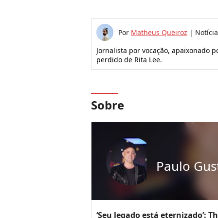
Por
Matheus Queiroz
|
Notíci
Jornalista por vocação, apaixonado p
perdido de Rita Lee.
Sobre
Paulo Gus
‘Seu legado está eternizado’: