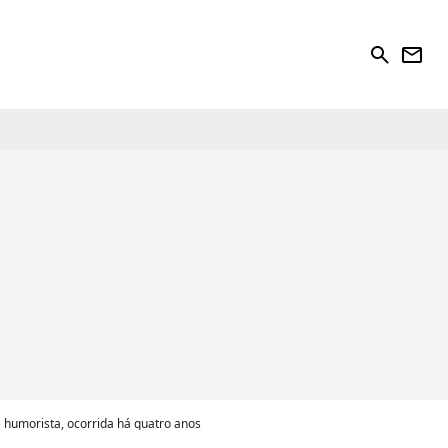
search
newsletter
 humorista, ocorrida há quatro anos