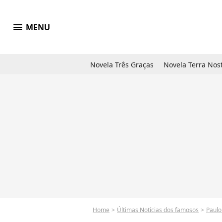
menu
MENU
Novela Três Graças
Novela Terra Nos
Home
Últimas Notícias dos famosos
Paulo