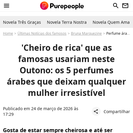
menu
search
newsletter
Novela Três Graças
Novela Terra Nostra
Novela Quem Ama C
Home
Últimas Notícias dos famosos
Bruna Marquezine
Perfume árabe feminino para comprar no Outono e ficar com cheiro de rica: descubra agora 5 fragrâncias com baunilha e outras notas tendência
'Cheiro de rica' que as
famosas usariam neste
Outono: os 5 perfumes
árabes que deixam qualquer
mulher irresistível
Publicado em 24 de março de 2026 às
Compartilhar
share
17:29
Gosta de estar sempre cheirosa e até ser