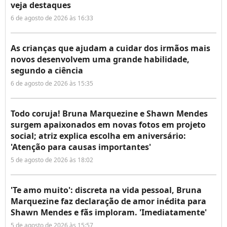
veja destaques
6 de agosto de 2026 às 16:33
As crianças que ajudam a cuidar dos irmãos mais
novos desenvolvem uma grande habilidade,
segundo a ciência
6 de agosto de 2026 às 15:35
Todo coruja! Bruna Marquezine e Shawn Mendes
surgem apaixonados em novas fotos em projeto
social; atriz explica escolha em aniversário:
'Atenção para causas importantes'
5 de agosto de 2026 às 18:02
'Te amo muito': discreta na vida pessoal, Bruna
Marquezine faz declaração de amor inédita para
Shawn Mendes e fãs imploram. 'Imediatamente'
5 de agosto de 2026 às 15:57