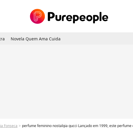
tra
Novela Quem Ama Cuida
nia Fonseca
perfume feminino nostalgia gucci Lançado em 1999, este perfume do ano em que Virgínia nasceu tem um cheiro prov