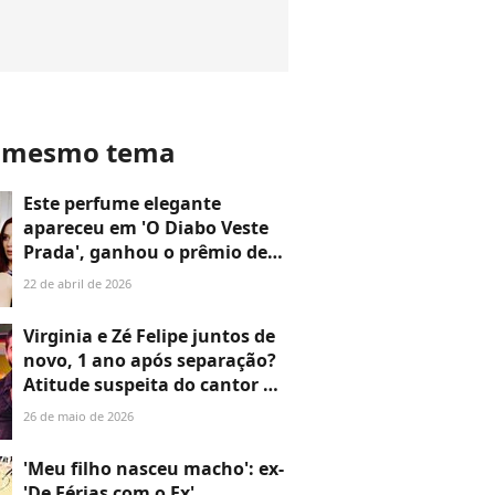
o mesmo tema
Este perfume elegante
apareceu em 'O Diabo Veste
Prada', ganhou o prêmio de
melhor perfume do ano e
22 de abril de 2026
continua sendo um ícone
Virginia e Zé Felipe juntos de
novo, 1 ano após separação?
Atitude suspeita do cantor na
festa de luxo de filha reforça
26 de maio de 2026
tese de reconciliação e web
provoca Vini Jr.: 'Fica bem'
'Meu filho nasceu macho': ex-
'De Férias com o Ex',