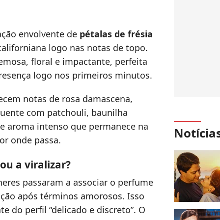
ação envolvente de
pétalas de frésia
californiana logo nas notas de topo.
mosa, floral e impactante, perfeita
resença logo nos primeiros minutos.
recem notas de rosa damascena,
quente com patchouli, baunilha
ele aroma intenso que permanece na
Notícia
por onde passa.
ou a viralizar?
heres passaram a associar o perfume
ação após términos amorosos. Isso
 do perfil “delicado e discreto”. O