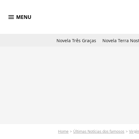
menu
MENU
Novela Três Graças
Novela Terra Nos
Home
Últimas Notícias dos famosos
Virgí