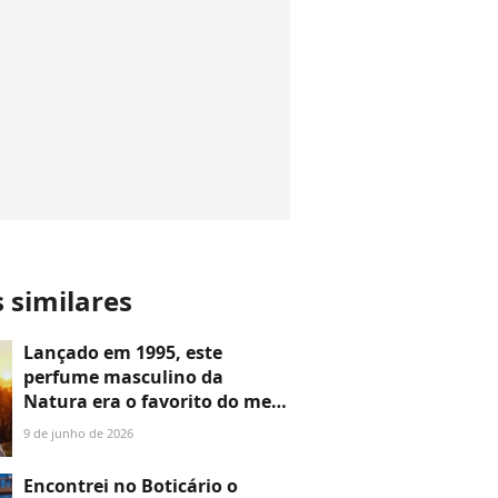
s similares
Lançado em 1995, este
perfume masculino da
Natura era o favorito do meu
pai por ser intenso e
9 de junho de 2026
conquistou a minha mãe, que
o usa no inverno até hoje
Encontrei no Boticário o