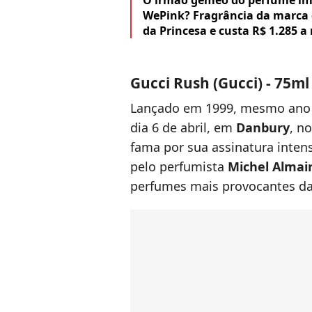
O irmão gêmeo do perfume imp
WePink? Fragrância da marca de
da Princesa e custa R$ 1.285 
Gucci Rush (Gucci) - 75ml
Lançado em 1999, mesmo an
dia 6 de abril, em
Danbury
, n
fama por sua assinatura intens
pelo perfumista
Michel Almai
perfumes mais provocantes da