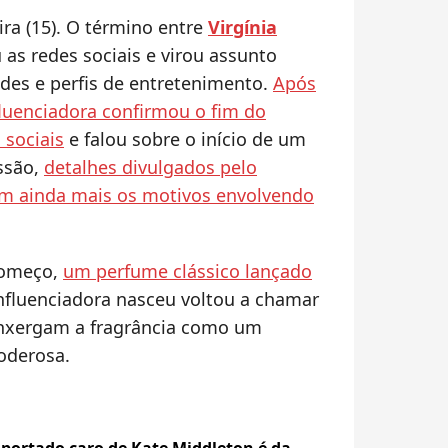
ira (15). O término entre
Virgínia
s redes sociais e virou assunto
ades e perfis de entretenimento.
Após
fluenciadora confirmou o fim do
 sociais
e falou sobre o início de um
ssão,
detalhes divulgados pelo
 ainda mais os motivos envolvendo
começo,
um perfume clássico lançado
nfluenciadora nasceu voltou a chamar
enxergam a fragrância como um
oderosa.