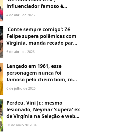
influenciador famoso é
detonado por proibir fantasia
4 de abril de 2026
de coelho no filho e gera
revolta com discurso
'Conte sempre comigo': Zé
Felipe supera polêmicas com
Virgínia, manda recado para
a ex em aniversário de 27
6 de abril de 2026
anos e web reage. 'Tá
querendo voltar'
Lançado em 1961, esse
personagem nunca foi
famoso pelo cheiro bom, mas
agora a Jequiti lança seu
6 de julho de 2026
perfume: com abacaxi e
bergamota na pirâmide
Perdeu, Vini Jr.: mesmo
alfativa, ele tem um cheiro
lesionado, Neymar 'supera' ex
refrescante e aroma limpo
de Virgínia na Seleção e web
ironiza comentário da
30 de maio de 2026
influenciadora: 'Só lembrei
dela falando...'