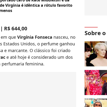
ortado caro de Kate Middleton é da
 Virgínia é idêntica a rótulo favorito
a menos
 | R$ 644,00
Sobre 
o em que
Virgínia Fonseca
nasceu, no
os Estados Unidos, o perfume ganhou
a e marcante. O clássico foi criado
rac
e até hoje é considerado um dos
 perfumaria feminina.