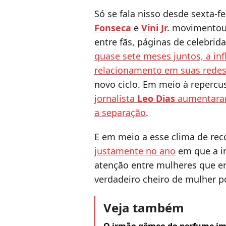
Só se fala nisso desde sexta-fe
Fonseca
e
Vini Jr.
movimentou a
entre fãs, páginas de celebrid
quase sete meses juntos, a in
relacionamento em suas redes
novo ciclo. Em meio à repercu
jornalista
Leo Dias
aumentaram
a separação
.
E em meio a esse clima de re
justamente no ano
em que a i
atenção entre mulheres que 
verdadeiro cheiro de mulher p
Veja também