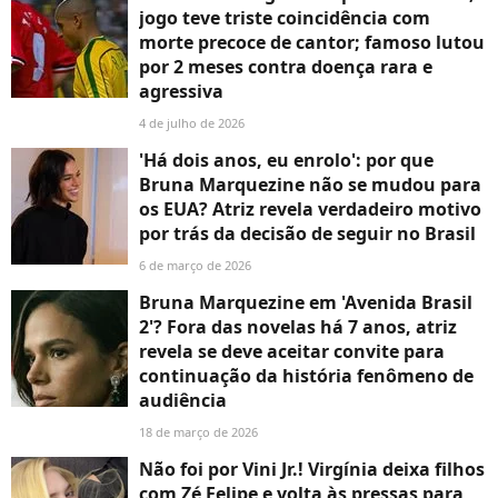
jogo teve triste coincidência com
morte precoce de cantor; famoso lutou
por 2 meses contra doença rara e
agressiva
4 de julho de 2026
'Há dois anos, eu enrolo': por que
Bruna Marquezine não se mudou para
os EUA? Atriz revela verdadeiro motivo
por trás da decisão de seguir no Brasil
6 de março de 2026
Bruna Marquezine em 'Avenida Brasil
2'? Fora das novelas há 7 anos, atriz
revela se deve aceitar convite para
continuação da história fenômeno de
audiência
18 de março de 2026
Não foi por Vini Jr.! Virgínia deixa filhos
com Zé Felipe e volta às pressas para