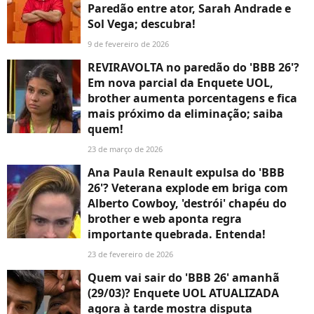
Paredão entre ator, Sarah Andrade e
Sol Vega; descubra!
9 de fevereiro de 2026
REVIRAVOLTA no paredão do 'BBB 26'?
Em nova parcial da Enquete UOL,
brother aumenta porcentagens e fica
mais próximo da eliminação; saiba
quem!
23 de março de 2026
Ana Paula Renault expulsa do 'BBB
26'? Veterana explode em briga com
Alberto Cowboy, 'destrói' chapéu do
brother e web aponta regra
importante quebrada. Entenda!
23 de fevereiro de 2026
Quem vai sair do 'BBB 26' amanhã
(29/03)? Enquete UOL ATUALIZADA
agora à tarde mostra disputa