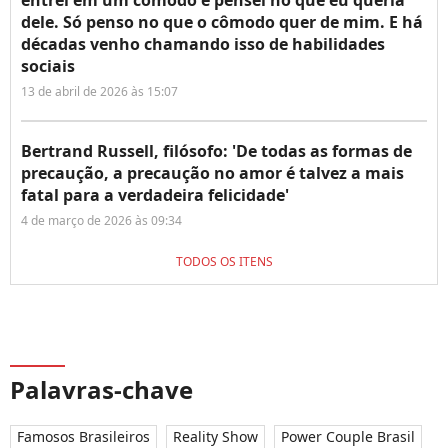
entrei em um cômodo e pensei no que eu queria
dele. Só penso no que o cômodo quer de mim. E há
décadas venho chamando isso de habilidades
sociais
13 de abril de 2026 às 15:07
Bertrand Russell, filósofo: 'De todas as formas de
precaução, a precaução no amor é talvez a mais
fatal para a verdadeira felicidade'
4 de março de 2026 às 09:34
TODOS OS ITENS
Palavras-chave
Famosos Brasileiros
Reality Show
Power Couple Brasil