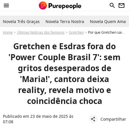
menu
search
newsletter
Novela Três Graças
Novela Terra Nostra
Novela Quem Ama C
Home
Últimas Notícias dos famosos
Gretchen
Por que Gretchen saiu do Power Couple Brasil 7? Famosa entrega motivo para deixar reality e coincidência choca
Gretchen e Esdras fora do
'Power Couple Brasil 7': sem
gritos desesperados de
'Maria!', cantora deixa
reality, revela motivo e
coincidência choca
Publicado em 23 de maio de 2025 às
Compartilhar
share
07:08