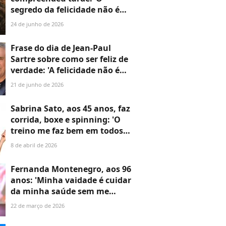
segredo da felicidade não é
fazer sempre o que se quer,
24 de junho de 2026
mas querer sempre o que se
faz’
Frase do dia de Jean-Paul
Sartre sobre como ser feliz de
verdade: 'A felicidade não é
fazer o que se quer, mas
21 de junho de 2026
querer o que se faz'
Sabrina Sato, aos 45 anos, faz
corrida, boxe e spinning: 'O
treino me faz bem em todos
os sentidos, mental e físico. E
8 de abril de 2026
também faz parte de quem eu
sou hoje. É um cuidado
Fernanda Montenegro, aos 96
comigo mesma'
anos: 'Minha vaidade é cuidar
da minha saúde sem me
privar das coisas que quero
22 de março de 2026
comer'