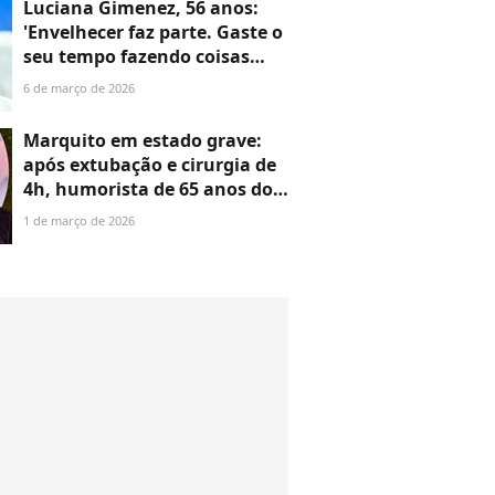
Luciana Gimenez, 56 anos:
'Envelhecer faz parte. Gaste o
seu tempo fazendo coisas
boas para sua saúde.
6 de março de 2026
Colágeno você tem, não
precisa colocar mais'
Marquito em estado grave:
após extubação e cirurgia de
4h, humorista de 65 anos do
'Programa do Ratinho' tem
1 de março de 2026
saúde atualizada pelo SBT.
'Cuidados intensivos'