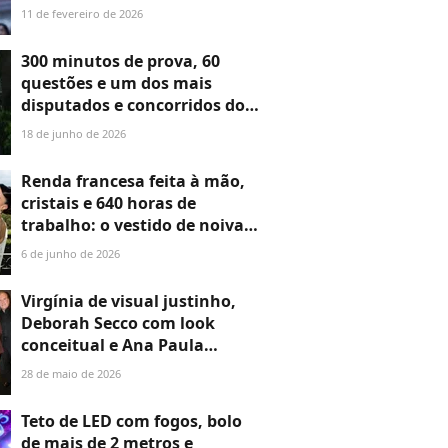
para desfile do Carnaval 2026
11 de fevereiro de 2026
na Porto da Pedra
300 minutos de prova, 60
questões e um dos mais
disputados e concorridos do
Brasil: como é o vestibular do
18 de junho de 2026
Insper, faculdade que Benício
Huck, filho nº 2 de Angélica e
Renda francesa feita à mão,
Luciano Huck, planeja fazer
cristais e 640 horas de
trabalho: o vestido de noiva
de Elisa Zarzur para casar
6 de junho de 2026
com Alexandre Negrão em
Paris
Virgínia de visual justinho,
Deborah Secco com look
conceitual e Ana Paula
Siebert brilhante: 15 looks
28 de maio de 2026
dos famosos em evento de IA
em SP
Teto de LED com fogos, bolo
de mais de 2 metros e