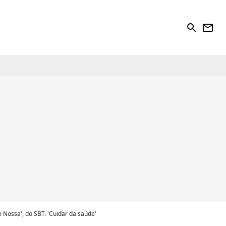
search
newsletter
 Nossa', do SBT. 'Cuidar da saúde'