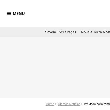
menu
MENU
Novela Três Graças
Novela Terra Nos
Home
Últimas Notícias
Previsão para famo