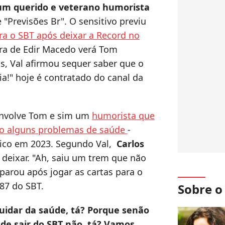
um querido e veterano humorista
"Previsões Br". O sensitivo previu
ra o SBT após deixar a Record no
ra de Edir Macedo verá Tom
ás, Val afirmou sequer saber que o
a!" hoje é contratado do canal da
envolve Tom e sim um
humorista que
o alguns problemas de saúde
-
ico em 2023. Segundo Val,
Carlos
deixar. "Ah, saiu um trem que não
sparou após jogar as cartas para o
87 do SBT.
Sobre 
cuidar da saúde, tá? Porque senão
de sair do SBT não, tá? Vamos