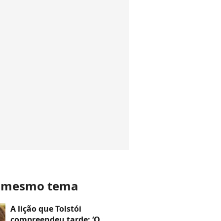
o mesmo tema
A lição que Tolstói
compreendeu tarde: ‘O