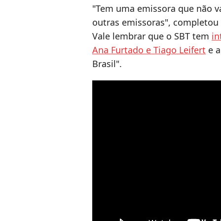
"Tem uma emissora que não vai
outras emissoras", completou 
Vale lembrar que o SBT tem
in
Ana Furtado e Tiago Leifert
e a
Brasil".