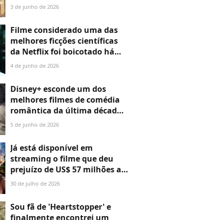
data de estreia!
3 de junho de 2026
Filme considerado uma das
melhores ficções científicas
da Netflix foi boicotado há
nove anos durante
4 de junho de 2026
lançamento
Disney+ esconde um dos
melhores filmes de comédia
romântica da última década,
perfeito para assistir nos dias
5 de junho de 2026
frios
Já está disponível em
streaming o filme que deu
prejuízo de US$ 57 milhões ao
estúdio: uma aventura genial
30 de julho de 2026
de ficção científica e fantasia
Sou fã de 'Heartstopper' e
finalmente encontrei um