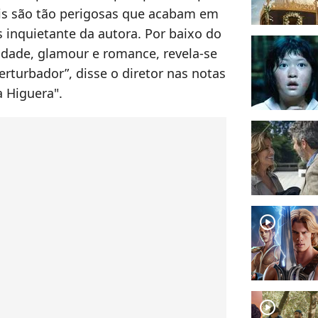
is são tão perigosas que acabam em
is inquietante da autora. Por baixo do
lidade, glamour e romance, revela-se
rturbador”, disse o diretor nas notas
a Higuera".
player2
player2