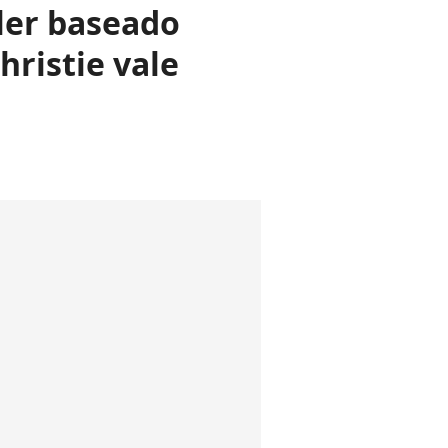
ller baseado
ristie vale