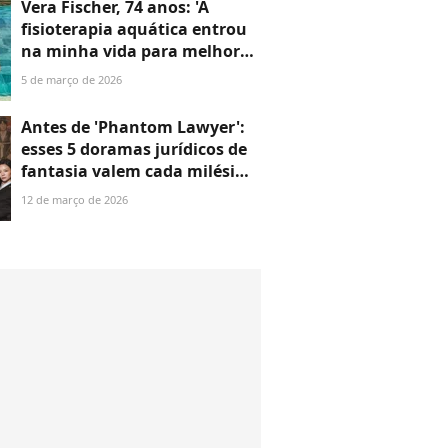
Vera Fischer, 74 anos: 'A
fisioterapia aquática entrou
na minha vida para melhorar
as minhas dores. Minha
5 de março de 2026
força, resistência e postura
estão cada dia melhores'
Antes de 'Phantom Lawyer':
esses 5 doramas jurídicos de
fantasia valem cada milésimo
de segundo do seu tempo
12 de março de 2026