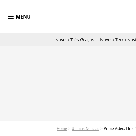
menu
MENU
Novela Três Graças
Novela Terra Nos
Home
Últimas Notícias
Prime Video: filme 