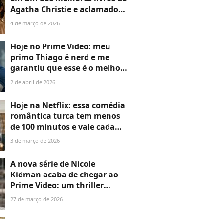
Agatha Christie e aclamado
pela crítica já está disponível
4 de março de 2026
no Prime Video
Hoje no Prime Video: meu
primo Thiago é nerd e me
garantiu que esse é o melhor
filme de ficção científica
2 de abril de 2026
estrelado por Chris Pratt
Hoje na Netflix: essa comédia
romântica turca tem menos
de 100 minutos e vale cada
milésimo de segundo do seu
3 de março de 2026
tempo
A nova série de Nicole
Kidman acaba de chegar ao
Prime Video: um thriller
baseado em um livro que vai
27 de março de 2026
se tornar sua próxima
obsessão