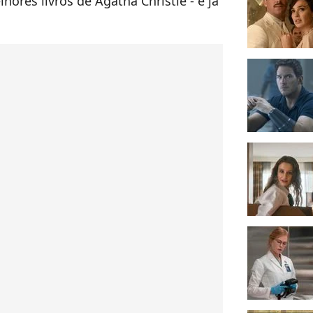
ores livros de Agatha Christie - e já