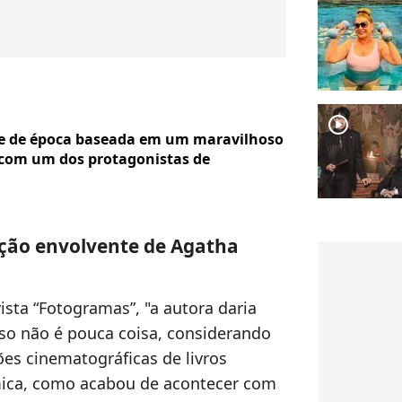
player2
ie de época baseada em um maravilhoso
 com um dos protagonistas de
ação envolvente de Agatha
vista “Fotogramas”, "a autora daria
sso não é pouca coisa, considerando
es cinematográficas de livros
mica, como acabou de acontecer com