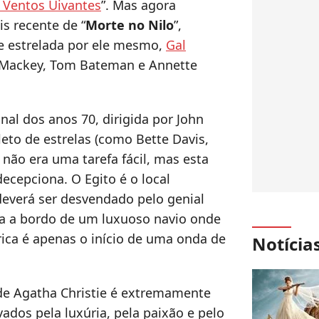
 Ventos Uivantes
”. Mas agora
s recente de “
Morte no Nilo
”,
e estrelada por ele mesmo,
Gal
Mackey, Tom Bateman e Annette
nal dos anos 70, dirigida por John
eto de estrelas (como Bette Davis,
não era uma tarefa fácil, mas esta
cepciona. O Egito é o local
everá ser desvendado pelo genial
ra a bordo de um luxuoso navio onde
ica é apenas o início de uma onda de
Notícia
a de Agatha Christie é extremamente
vados pela luxúria, pela paixão e pelo