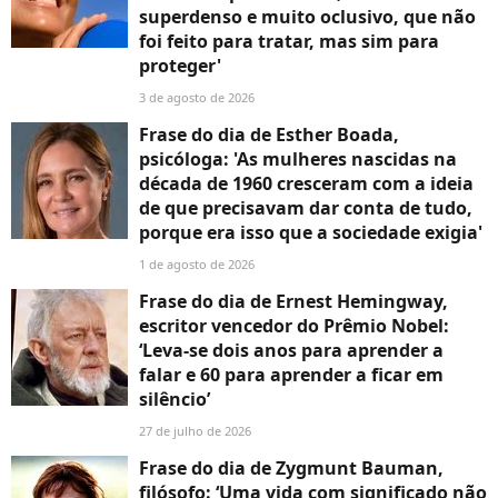
superdenso e muito oclusivo, que não
foi feito para tratar, mas sim para
proteger'
3 de agosto de 2026
Frase do dia de Esther Boada,
psicóloga: 'As mulheres nascidas na
década de 1960 cresceram com a ideia
de que precisavam dar conta de tudo,
porque era isso que a sociedade exigia'
1 de agosto de 2026
Frase do dia de Ernest Hemingway,
escritor vencedor do Prêmio Nobel:
‘Leva-se dois anos para aprender a
falar e 60 para aprender a ficar em
silêncio’
27 de julho de 2026
Frase do dia de Zygmunt Bauman,
filósofo: ‘Uma vida com significado não