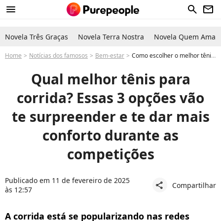
menu
search
newsletter
Novela Três Graças
Novela Terra Nostra
Novela Quem Ama C
Home
Notícias dos famosos
Bem-estar
Como escolher o melhor tênis de corrida? Veja três opções que vão te ajudar na hora de competir
Qual melhor tênis para
corrida? Essas 3 opções vão
te surpreender e te dar mais
conforto durante as
competições
Publicado em 11 de fevereiro de 2025
Compartilhar
share
às 12:57
A corrida está se popularizando nas redes