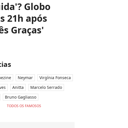
ida'? Globo
s 21h após
ês Graças'
ias
ezine
Neymar
Virgínia Fonseca
ves
Anitta
Marcelo Serrado
Bruno Gagliasso
TODOS OS FAMOSOS