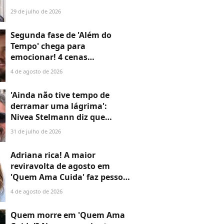
não disseram a que vieram —
29 de julho de 2026
o último é o maior
desperdício
Segunda fase de 'Além do
Tempo' chega para
emocionar! 4 cenas
marcantes do primeiro
4 de agosto de 2026
capítulo provam que a novela
não perde o fôlego
'Ainda não tive tempo de
derramar uma lágrima':
Nivea Stelmann diz que
marido 'resolveu ir embora'
31 de julho de 2026
após 14 anos de casamento
Adriana rica! A maior
reviravolta de agosto em
'Quem Ama Cuida' faz pessoa
mais inesperada colocar
4 de agosto de 2026
fortuna nas mãos da viúva de
Arthur
Quem morre em 'Quem Ama