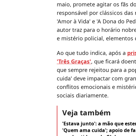
maio, promete agitar os fãs d
responsável por clássicos das 
'Amor à Vida' e 'A Dona do Ped
autor traz para o horário nob
e mistério policial, element
Ao que tudo indica, após a
pri
'Três Graças'
, que ficará doe
que sempre rejeitou para a p
cuida' deve impactar com grand
conflitos emocionais e misté
sociais diariamente.
Veja também
'Estava junto': a mão que esten
'Quem ama cuida'; apoio de fa