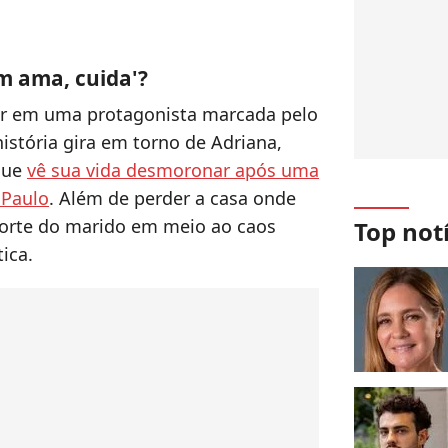
em ama, cuida'?
tar em uma protagonista marcada pelo
história gira em torno de Adriana,
que
vê sua vida desmoronar após uma
 Paulo
. Além de perder a casa onde
morte do marido em meio ao caos
Top not
ica.