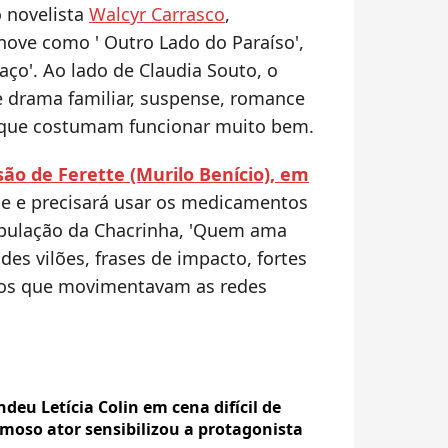
o novelista
Walcyr Carrasco
,
nove como ' Outro Lado do Paraíso',
aço'. Ao lado de Claudia Souto, o
re drama familiar, suspense, romance
os que costumam funcionar muito bem.
são de Ferette (Murilo Benício), em
nte e precisará usar os medicamentos
opulação da Chacrinha, 'Quem ama
es vilões, frases de impacto, fortes
rios que movimentavam as redes
deu Letícia Colin em cena difícil de
moso ator sensibilizou a protagonista