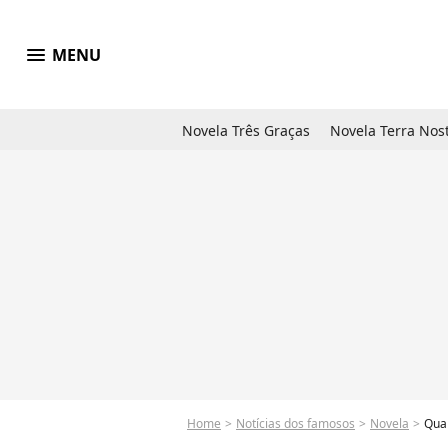
menu
MENU
Novela Três Graças
Novela Terra Nos
Home
Notícias dos famosos
Novela
Quan