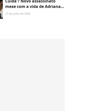
Cuida'? Novo assassinato
mexe com a vida de Adriana e
deixa Pedro de queixo caído
27 de julho de 2026