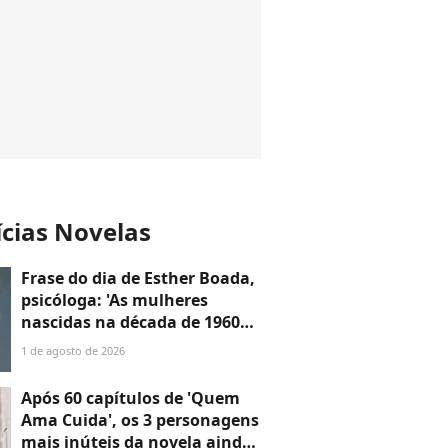
ícias Novelas
Frase do dia de Esther Boada,
psicóloga: 'As mulheres
nascidas na década de 1960
cresceram com a ideia de que
1 de agosto de 2026
precisavam dar conta de
tudo, porque era isso que a
Após 60 capítulos de 'Quem
sociedade exigia'
Ama Cuida', os 3 personagens
mais inúteis da novela ainda