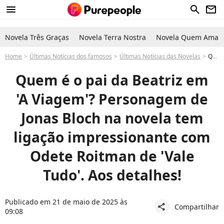
menu
search
newsletter
Novela Três Graças
Novela Terra Nostra
Novela Quem Ama C
Home
Últimas Notícias dos famosos
Últimas Notícias das Novelas
Quem é o pai da Beatriz em A Viagem? Na novela da Globo, ligação inusitada liga papel de Jonas Bloch com Odete Roitman de Vale Tudo. Saiba!
Quem é o pai da Beatriz em
'A Viagem'? Personagem de
Jonas Bloch na novela tem
ligação impressionante com
Odete Roitman de 'Vale
Tudo'. Aos detalhes!
Publicado em 21 de maio de 2025 às
Compartilhar
share
09:08