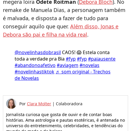
megera loira
Odete Roitman
(
Debora Bloch
). No
remake de Manuela Dias, a personagem também
é malvada, e disposta a fazer de tudo para
conseguir aquilo que quer.
Além disso, Jonas e
Debora são pai e filha na vida real
.
@novelinhasdobrasil
CAOS! 😱 Estela conta
toda a verdade pra Bia
#fyp
#fyp
#paiausente
#abandonoafetivo
#aviagem
#novelas
#novelinhastiktok
♬ som original - Trechos
de Novelas
Por
Clara Molter
|
Colaboradora
Jornalista curiosa que gosta de ouvir e de contar boas
histórias. Ama astrologia e pautas esotéricas, é antenada no
universo do entretenimento, celebridades, e tendências do