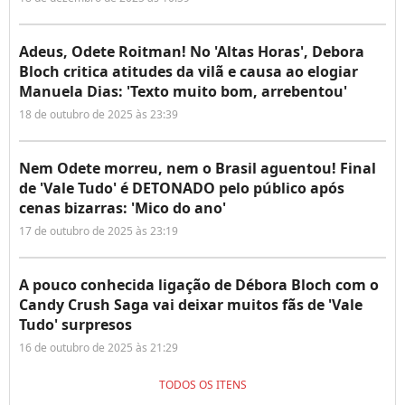
Adeus, Odete Roitman! No 'Altas Horas', Debora
Bloch critica atitudes da vilã e causa ao elogiar
Manuela Dias: 'Texto muito bom, arrebentou'
18 de outubro de 2025 às 23:39
Nem Odete morreu, nem o Brasil aguentou! Final
de 'Vale Tudo' é DETONADO pelo público após
cenas bizarras: 'Mico do ano'
17 de outubro de 2025 às 23:19
A pouco conhecida ligação de Débora Bloch com o
Candy Crush Saga vai deixar muitos fãs de 'Vale
Tudo' surpresos
16 de outubro de 2025 às 21:29
TODOS OS ITENS