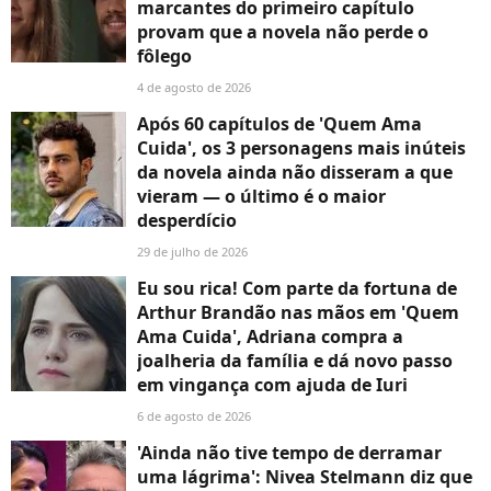
marcantes do primeiro capítulo
provam que a novela não perde o
fôlego
4 de agosto de 2026
Após 60 capítulos de 'Quem Ama
Cuida', os 3 personagens mais inúteis
da novela ainda não disseram a que
vieram — o último é o maior
desperdício
29 de julho de 2026
Eu sou rica! Com parte da fortuna de
Arthur Brandão nas mãos em 'Quem
Ama Cuida', Adriana compra a
joalheria da família e dá novo passo
em vingança com ajuda de Iuri
6 de agosto de 2026
'Ainda não tive tempo de derramar
uma lágrima': Nivea Stelmann diz que