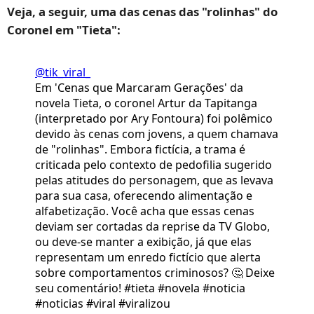
Veja, a seguir, uma das cenas das "rolinhas" do
Coronel em "Tieta":
@tik_viral_
Em 'Cenas que Marcaram Gerações' da
novela Tieta, o coronel Artur da Tapitanga
(interpretado por Ary Fontoura) foi polêmico
devido às cenas com jovens, a quem chamava
de "rolinhas". Embora fictícia, a trama é
criticada pelo contexto de pedofilia sugerido
pelas atitudes do personagem, que as levava
para sua casa, oferecendo alimentação e
alfabetização. Você acha que essas cenas
deviam ser cortadas da reprise da TV Globo,
ou deve-se manter a exibição, já que elas
representam um enredo fictício que alerta
sobre comportamentos criminosos? 🤔 Deixe
seu comentário! #tieta #novela #noticia
#noticias #viral #viralizou