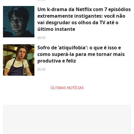
Um k-drama da Netflix com 7 episódios
extremamente instigantes: você não
vai desgrudar os olhos da TV até o
último instante
06:03
Sofro de 'atiquifobia': o que é isso e
como superá-la para me tornar mais
produtiva e feliz
05:59
ÚLTIMAS NOTÍCIAS