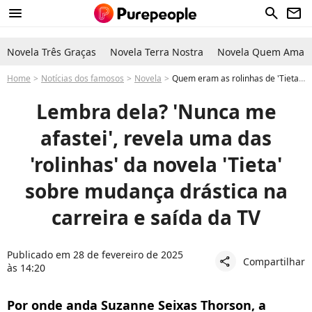
menu
search
newsletter
Novela Três Graças
Novela Terra Nostra
Novela Quem Ama C
Home
Notícias dos famosos
Novela
Quem eram as rolinhas de 'Tieta? Atriz de história da Globo faz revelação surpreendente sobre mudança de país, profissão e saída da TV
Lembra dela? 'Nunca me
afastei', revela uma das
'rolinhas' da novela 'Tieta'
sobre mudança drástica na
carreira e saída da TV
Publicado em 28 de fevereiro de 2025
Compartilhar
share
às 14:20
Por onde anda Suzanne Seixas Thorson, a