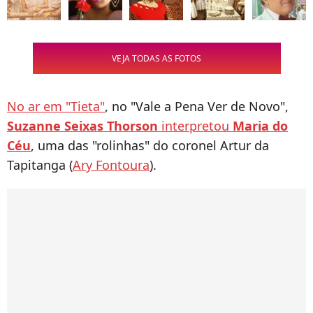
VEJA TODAS AS FOTOS
No ar em "Tieta"
, no "Vale a Pena Ver de Novo",
Suzanne Seixas Thorson
interpretou
Maria do
Céu
, uma das "rolinhas" do coronel Artur da
Tapitanga (
Ary Fontoura
).