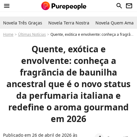
menu
search
newsletter
Novela Três Graças
Novela Terra Nostra
Novela Quem Ama C
Home
Últimas Notícias
Quente, exótica e envolvente: conheça a fragrância de baunilha ancestral que é o novo status da perfumaria italiana e redefine o aroma gourmand em 2026
Quente, exótica e
envolvente: conheça a
fragrância de baunilha
ancestral que é o novo status
da perfumaria italiana e
redefine o aroma gourmand
em 2026
Publicado em 26 de abril de 2026 às