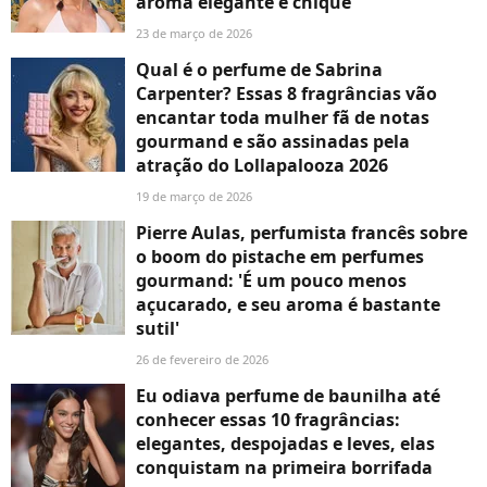
aroma elegante e chique
23 de março de 2026
Qual é o perfume de Sabrina
Carpenter? Essas 8 fragrâncias vão
encantar toda mulher fã de notas
gourmand e são assinadas pela
atração do Lollapalooza 2026
19 de março de 2026
Pierre Aulas, perfumista francês sobre
o boom do pistache em perfumes
gourmand: 'É um pouco menos
açucarado, e seu aroma é bastante
sutil'
26 de fevereiro de 2026
Eu odiava perfume de baunilha até
conhecer essas 10 fragrâncias:
elegantes, despojadas e leves, elas
conquistam na primeira borrifada