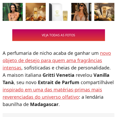
VEJA TODAS AS FOTOS
A perfumaria de nicho acaba de ganhar um
novo
objeto de desejo para quem ama fragrâncias
intensas
, sofisticadas e cheias de personalidade.
A maison italiana
Gritti Venetia
revelou
Vanilla
Tanà
, seu novo
Extrait de Parfum
compartilhável
inspirado em uma das matérias-primas mais
reverenciadas do universo olfativo
: a lendária
baunilha de
Madagascar
.