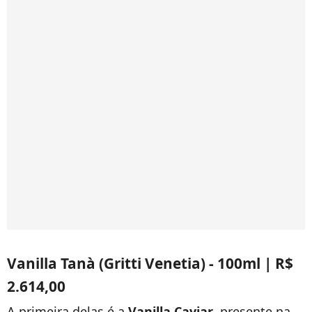
Vanilla Tanà (Gritti Venetia) - 100ml | R$
2.614,00
A primeira delas é a
Vanilla Caviar
, presente na