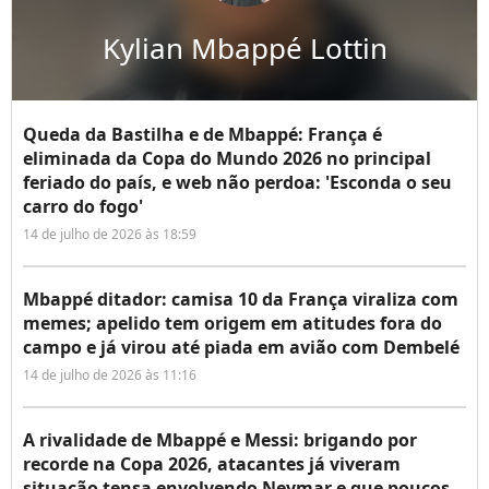
Kylian Mbappé Lottin
Queda da Bastilha e de Mbappé: França é
eliminada da Copa do Mundo 2026 no principal
feriado do país, e web não perdoa: 'Esconda o seu
carro do fogo'
14 de julho de 2026 às 18:59
Mbappé ditador: camisa 10 da França viraliza com
memes; apelido tem origem em atitudes fora do
campo e já virou até piada em avião com Dembelé
14 de julho de 2026 às 11:16
A rivalidade de Mbappé e Messi: brigando por
recorde na Copa 2026, atacantes já viveram
situação tensa envolvendo Neymar e que poucos