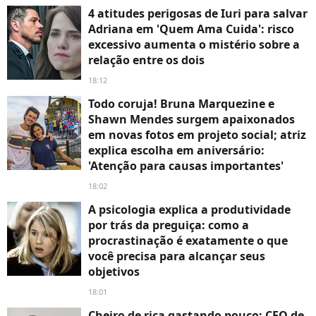
4 atitudes perigosas de Iuri para salvar
Adriana em 'Quem Ama Cuida': risco
excessivo aumenta o mistério sobre a
relação entre os dois
18:12
Todo coruja! Bruna Marquezine e
Shawn Mendes surgem apaixonados
em novas fotos em projeto social; atriz
explica escolha em aniversário:
'Atenção para causas importantes'
18:02
A psicologia explica a produtividade
por trás da preguiça: como a
procrastinação é exatamente o que
você precisa para alcançar seus
objetivos
18:01
Cheiro de rica gastando pouco: CEO de