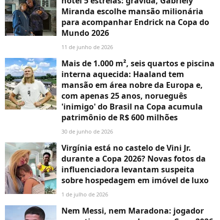
hotel 5 estrelas: grávida, Gabriely
Miranda escolhe mansão milionária
para acompanhar Endrick na Copa do
Mundo 2026
11 de junho de 2026
Mais de 1.000 m², seis quartos e piscina
interna aquecida: Haaland tem
mansão em área nobre da Europa e,
com apenas 25 anos, norueguês
'inimigo' do Brasil na Copa acumula
patrimônio de R$ 600 milhões
30 de junho de 2026
Virgínia está no castelo de Vini Jr.
durante a Copa 2026? Novas fotos da
influenciadora levantam suspeita
sobre hospedagem em imóvel de luxo
1 de julho de 2026
Nem Messi, nem Maradona: jogador