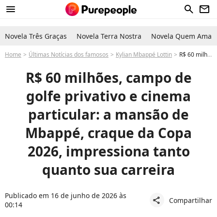
menu
search
newsletter
Novela Três Graças
Novela Terra Nostra
Novela Quem Ama C
Home
Últimas Notícias dos famosos
Kylian Mbappé Lottin
R$ 60 milhões, campo de golfe privativo e cinema particular: a mansão de Mbappé, craque da Copa 2026, impressiona tanto quanto sua carreira
R$ 60 milhões, campo de
golfe privativo e cinema
particular: a mansão de
Mbappé, craque da Copa
2026, impressiona tanto
quanto sua carreira
Publicado em 16 de junho de 2026 às
Compartilhar
share
00:14