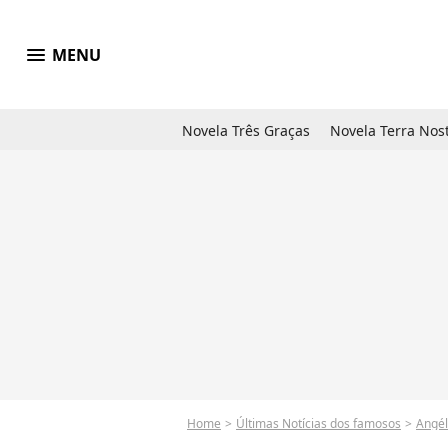
menu
MENU
Novela Três Graças
Novela Terra Nos
Home
Últimas Notícias dos famosos
Angél