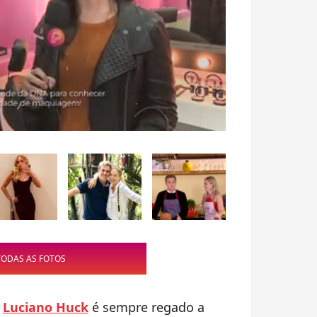
TODAS AS FOTOS
e
Luciano Huck
é sempre regado a