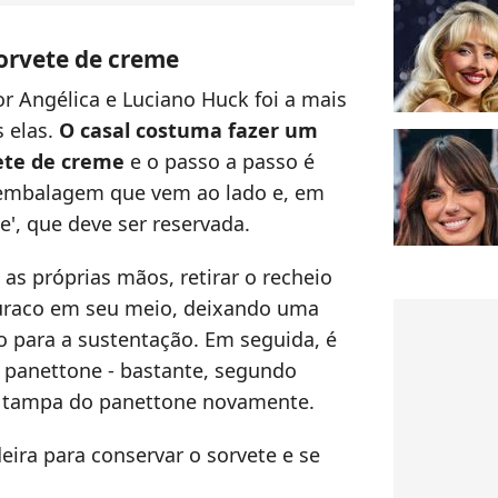
orvete de creme
r Angélica e Luciano Huck foi a mais
s elas.
O casal costuma fazer um
ete de creme
e o passo a passo é
a embalagem que vem ao lado e, em
', que deve ser reservada.
as próprias mãos, retirar o recheio
uraco em seu meio, deixando uma
 para a sustentação. Em seguida, é
o panettone - bastante, segundo
a a tampa do panettone novamente.
deira para conservar o sorvete e se