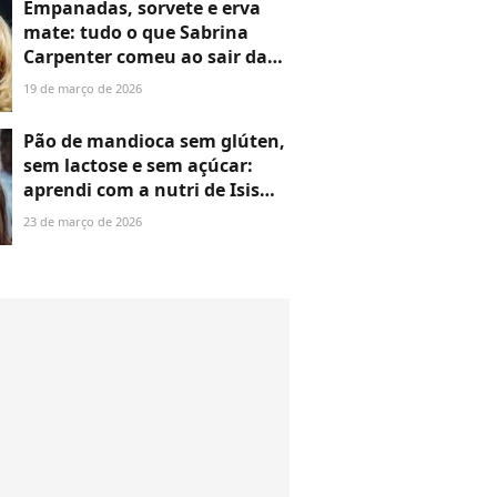
Empanadas, sorvete e erva
mate: tudo o que Sabrina
Carpenter comeu ao sair da
dieta na Argentina prova que
19 de março de 2026
a cantora vai se jogar no pão
de queijo com guaraná antes
Pão de mandioca sem glúten,
do Lollapalooza 2026
sem lactose e sem açúcar:
aprendi com a nutri de Isis
Valverde essa receita
23 de março de 2026
deliciosa e nunca mais comi
pão com manteiga sem graça
na dieta