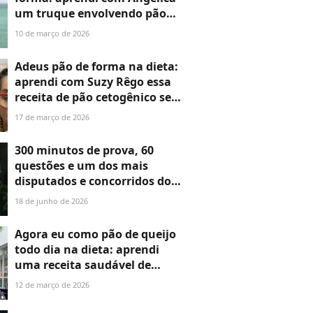
um truque envolvendo pão
sem glúten no café da manhã
10 de março de 2026
que salvou minha dieta
Adeus pão de forma na dieta:
aprendi com Suzy Rêgo essa
receita de pão cetogênico sem
glúten que não leva farinha e
17 de março de 2026
nem açúcar. Agora não como
de outra forma mais
300 minutos de prova, 60
questões e um dos mais
disputados e concorridos do
Brasil: como é o vestibular do
18 de junho de 2026
Insper, faculdade que Benício
Huck, filho nº 2 de Angélica e
Agora eu como pão de queijo
Luciano Huck, planeja fazer
todo dia na dieta: aprendi
uma receita saudável de
apenas 5 ingredientes com
12 de março de 2026
Carol Peixinho que salvou
minha rotina