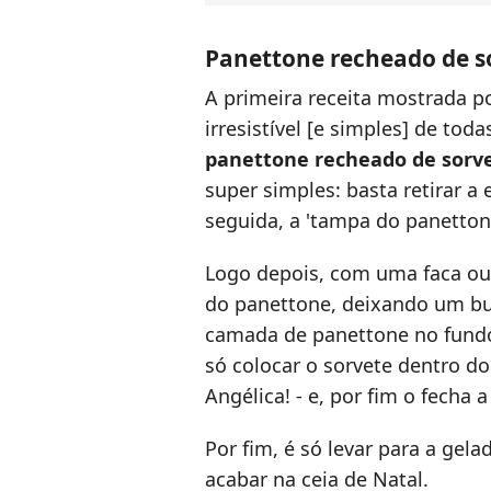
Panettone recheado de s
A primeira receita mostrada po
irresistível [e simples] de toda
panettone recheado de sorv
super simples: basta retirar 
seguida, a 'tampa do panettone
Logo depois, com uma faca ou 
do panettone, deixando um b
camada de panettone no fundo
só colocar o sorvete dentro d
Angélica! - e, por fim o fech
Por fim, é só levar para a gela
acabar na ceia de Natal.