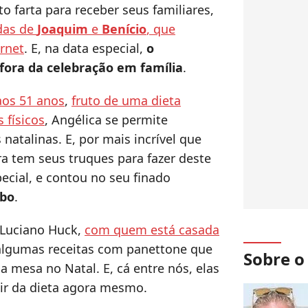
 farta para receber seus familiares,
das de
Joaquim
e
Benício
, que
ernet
. E, na data especial,
o
fora da celebração em família
.
aos 51 anos
,
fruto de uma dieta
 físicos
, Angélica se permite
 natalinas. E, por mais incrível que
ra tem seus truques para fazer deste
cial, e contou no seu finado
obo
.
 Luciano Huck,
com quem está casada
 algumas receitas com panettone que
Sobre 
 mesa no Natal. E, cá entre nós, elas
air da dieta agora mesmo.