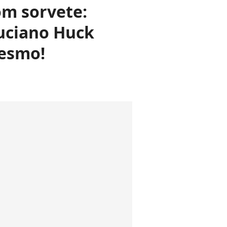
om sorvete:
Luciano Huck
mesmo!