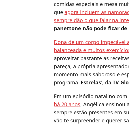
comidas especiais e mesa muito
que
agora incluem as namora
sempre dão o que falar na int
panettone não pode ficar de 
Dona de um corpo impecável 
balanceada e muitos exercícios
aproveitar bastante as receitas
pareça, a própria apresentado
momento mais saboroso e espe
programa '
Estrelas
', da
TV Gl
Em um episódio natalino com
há 20 anos
, Angélica ensinou
sempre estão presentes em sua
vão te surpreender e querer s