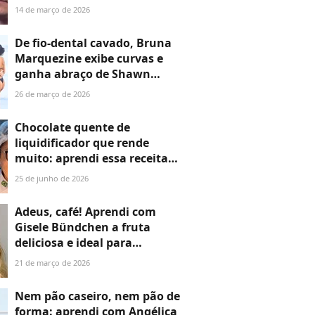
faz revelação no 'Arquivo
14 de março de 2026
Confidencial' diante de
Faustão: 'Ele não dá...'
De fio-dental cavado, Bruna
Marquezine exibe curvas e
ganha abraço de Shawn
Mendes em dia de mar no Rio;
26 de março de 2026
26 fotos do casal do
momento!
Chocolate quente de
liquidificador que rende
muito: aprendi essa receita
simples com uma campeã do
25 de junho de 2026
'MasterChef', ideal para
esquentar em dias frios
Adeus, café! Aprendi com
Gisele Bündchen a fruta
deliciosa e ideal para
substituir a bebida antes do
21 de março de 2026
meu treino e dei um basta na
minha ansiedade
Nem pão caseiro, nem pão de
forma: aprendi com Angélica