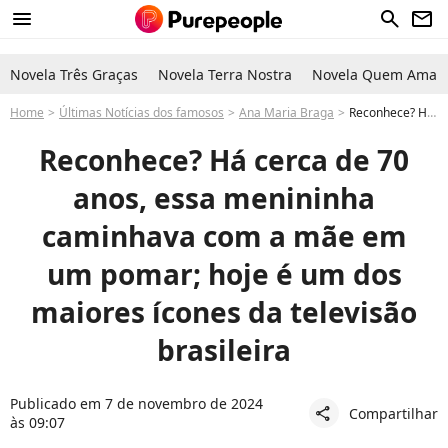
menu
search
newsletter
Novela Três Graças
Novela Terra Nostra
Novela Quem Ama C
Home
Últimas Notícias dos famosos
Ana Maria Braga
Reconhece? Há 70 anos, essa menininha caminhava com a mãe em um pomar; hoje é um dos maiores ícones da televisão brasileira
Reconhece? Há cerca de 70
anos, essa menininha
caminhava com a mãe em
um pomar; hoje é um dos
maiores ícones da televisão
brasileira
Publicado em 7 de novembro de 2024
Compartilhar
share
às 09:07