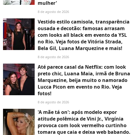
mulher'
8 de agosto de 2026
Vestido estilo camisola, transparência
ousada e decotão: famosas arrasam
com looks all black em evento da YSL
no Rio. Veja fotos de Vitória Strada,
Bela Gil, Luana Marquezine e mais!
8 de agosto de 2026
Até parece casal da Netflix: com look
preto chic, Luana Maia, irmã de Bruna
Marquezine, beija muito o namorado
Lucca Picon em evento no Rio. Veja
fotos!
8 de agosto de 2026
'A mãe tá on': após modelo expor
atitude polêmica de Vini Jr., Virgínia
provoca com look vermelho curtinho
tomara que caia e deixa web babando.