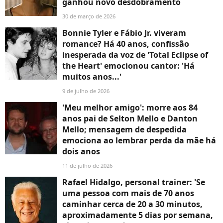
ganhou novo desdobramento
30 de março de 2026
Bonnie Tyler e Fábio Jr. viveram
romance? Há 40 anos, confissão
inesperada da voz de 'Total Eclipse of
the Heart' emocionou cantor: 'Há
muitos anos...'
9 de julho de 2026
'Meu melhor amigo': morre aos 84
anos pai de Selton Mello e Danton
Mello; mensagem de despedida
emociona ao lembrar perda da mãe há
dois anos
11 de julho de 2026
Rafael Hidalgo, personal trainer: 'Se
uma pessoa com mais de 70 anos
caminhar cerca de 20 a 30 minutos,
aproximadamente 5 dias por semana,