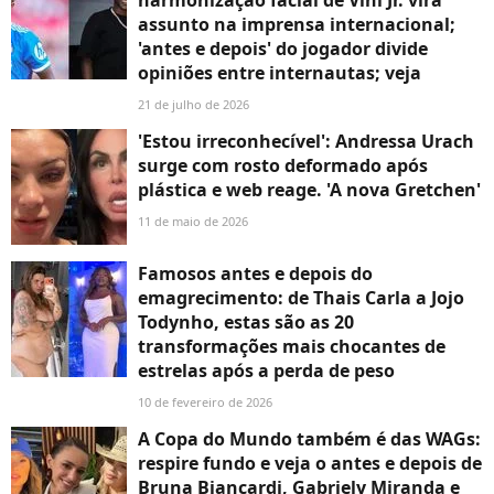
harmonização facial de Vini Jr. vira
assunto na imprensa internacional;
'antes e depois' do jogador divide
opiniões entre internautas; veja
21 de julho de 2026
'Estou irreconhecível': Andressa Urach
surge com rosto deformado após
plástica e web reage. 'A nova Gretchen'
11 de maio de 2026
Famosos antes e depois do
emagrecimento: de Thais Carla a Jojo
Todynho, estas são as 20
transformações mais chocantes de
estrelas após a perda de peso
10 de fevereiro de 2026
A Copa do Mundo também é das WAGs:
respire fundo e veja o antes e depois de
Bruna Biancardi, Gabriely Miranda e