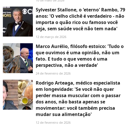
10 de maio de 2026
Sylvester Stallone, o 'eterno' Rambo, 79
anos: 'O velho clichê é verdadeiro - não
importa o quão rico ou famoso você
seja, sem saúde você não tem nada'
12 de março de 2026
Marco Aurélio, filósofo estoico: 'Tudo o
que ouvimos é uma opinião, não um
fato. E tudo o que vemos é uma
perspectiva, não a verdade'
24 de fevereiro de 2026
Rodrigo Arteaga, médico especialista
em longevidade: 'Se você não quer
perder massa muscular com o passar
dos anos, não basta apenas se
movimentar: você também precisa
mudar sua alimentação'
12 de fevereiro de 2026