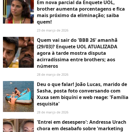
Em nova parcial da Enquete UOL,
brother aumenta porcentagens e fica
mais próximo da eliminação; saiba
quem!
23 de março de 2026
Quem vai sair do 'BBB 26' amanhã
(29/03)? Enquete UOL ATUALIZADA
agora à tarde mostra disputa
acirradíssima entre brothers; aos
números
28 de março de 2026
Deu o que falar! João Lucas, marido de
Sasha, posta foto conversando com
Xuxa sem biquíni e web reage: 'Família
esquisita'
28 de março de 2026
'Entrei em desespero': Andressa Urach
chora em desabafo sobre 'marketing