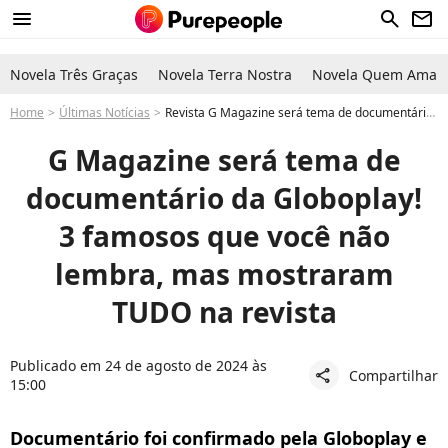
menu
search
newsletter
Novela Três Graças
Novela Terra Nostra
Novela Quem Ama C
Home
Últimas Notícias
Revista G Magazine será tema de documentário da Globoplay. Relembre famosos que posaram pelados
G Magazine será tema de
documentário da Globoplay!
3 famosos que você não
lembra, mas mostraram
TUDO na revista
Publicado em 24 de agosto de 2024 às
Compartilhar
share
15:00
Documentário foi confirmado pela Globoplay e