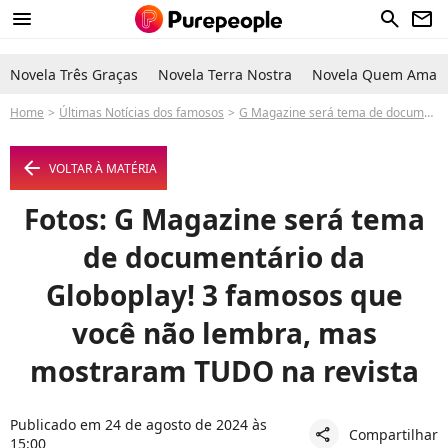
menu
search
newsletter
Novela Três Graças
Novela Terra Nostra
Novela Quem Ama C
Home
Últimas Notícias dos famosos
G Magazine será tema de documentário da Globoplay! 3 famosos que você não lembra, mas mostraram TUDO na revista
arrow_left
VOLTAR À MATÉRIA
Fotos: G Magazine será tema
de documentário da
Globoplay! 3 famosos que
você não lembra, mas
mostraram TUDO na revista
Publicado em 24 de agosto de 2024 às
Compartilhar
share
15:00