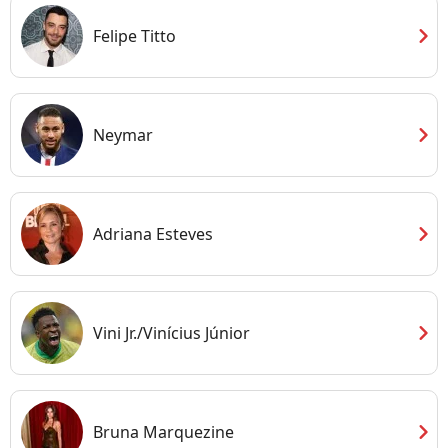
chevron_right
Felipe Titto
chevron_right
Neymar
chevron_right
Adriana Esteves
chevron_right
Vini Jr./Vinícius Júnior
chevron_right
Bruna Marquezine