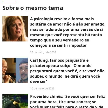
Sobre o mesmo tema
A psicologia revela: a forma mais
solitária de amor não é não ser amado,
mas ser adorado por uma versão de si
mesmo que você representa há tanto
tempo que o seu verdadeiro eu
começou a se sentir impostor
26 de março de 2026
Carl Jung, famoso psiquiatra e
psicoterapeuta suíço: 'O mundo
perguntará quem você é, e se você não
souber, o mundo lhe dirá quem você
deve ser'
10 de maio de 2026
Provérbio chinês: 'Se você quer ser feliz
por uma hora, tire uma soneca; se
você quer ser feliz para o resto da vida,