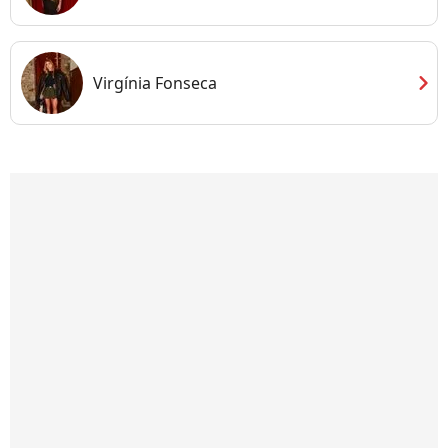
chevron_right
Virgínia Fonseca