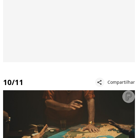
10/11
Compartilhar
share