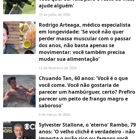
ajude alguém'
15 de julho de 2026
Rodrigo Arteaga, médico especialista
em longevidade: 'Se você não quer
perder massa muscular com o passar
dos anos, não basta apenas se
movimentar: você também precisa
mudar sua alimentação'
12 de fevereiro de 2026
Chuando Tan, 60 anos: 'Você é o que
você come. Você não gostaria de
parecer um hambúrguer, certo? Prefiro
parecer um peito de frango magro e
saboroso'
5 de março de 2026
Sylvester Stallone, o 'eterno' Rambo, 79
anos: 'O velho clichê é verdadeiro - não
importa o quão rico ou famoso você