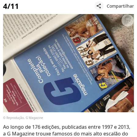
4/11
Compartilhar
share
© Reprodução, G Magazine
Ao longo de 176 edições, publicadas entre 1997 e 2013,
a G Magazine trouxe famosos do mais alto escalão do