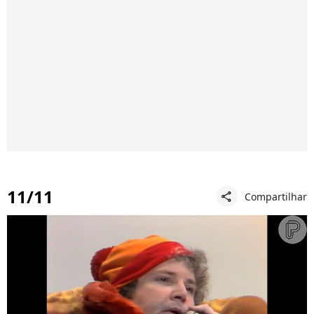
11/11
Compartilhar
share