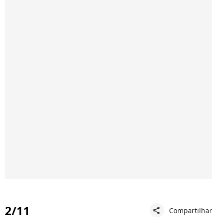
2/11
Compartilhar
share