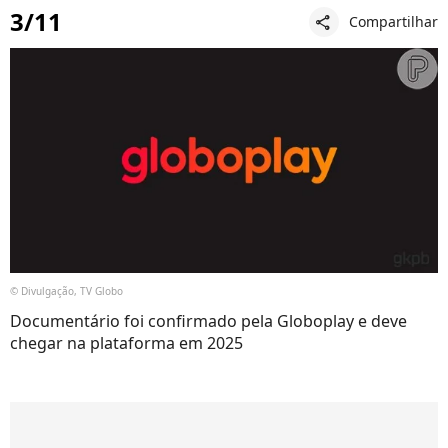
3/11
Compartilhar
share
© Divulgação, TV Globo
Documentário foi confirmado pela Globoplay e deve
chegar na plataforma em 2025