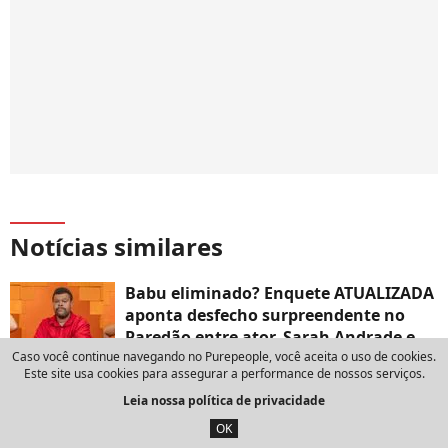
Notícias similares
Babu eliminado? Enquete ATUALIZADA
aponta desfecho surpreendente no
Paredão entre ator, Sarah Andrade e
Caso você continue navegando no Purepeople, você aceita o uso de cookies.
Sol Vega; descubra!
Este site usa cookies para assegurar a performance de nossos serviços.
9 de fevereiro de 2026
Leia nossa política de privacidade
REVIRAVOLTA no paredão do 'BBB 26'?
OK
Em nova parcial da Enquete UOL,