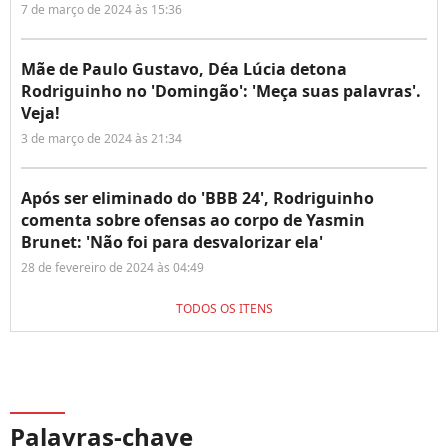
7 de março de 2024 às 15:36
Mãe de Paulo Gustavo, Déa Lúcia detona
Rodriguinho no 'Domingão': 'Meça suas palavras'.
Veja!
3 de março de 2024 às 21:34
Após ser eliminado do 'BBB 24', Rodriguinho
comenta sobre ofensas ao corpo de Yasmin
Brunet: 'Não foi para desvalorizar ela'
28 de fevereiro de 2024 às 04:49
TODOS OS ITENS
Palavras-chave