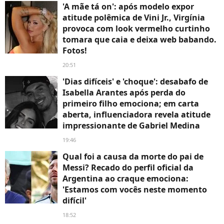
'A mãe tá on': após modelo expor
atitude polêmica de Vini Jr., Virgínia
provoca com look vermelho curtinho
tomara que caia e deixa web babando.
Fotos!
20:51
'Dias difíceis' e 'choque': desabafo de
Isabella Arantes após perda do
primeiro filho emociona; em carta
aberta, influenciadora revela atitude
impressionante de Gabriel Medina
19:46
Qual foi a causa da morte do pai de
Messi? Recado do perfil oficial da
Argentina ao craque emociona:
'Estamos com vocês neste momento
difícil'
18:52