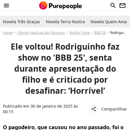
menu
search
newsletter
Novela Três Graças
Novela Terra Nostra
Novela Quem Ama C
Home
Últimas Notícias dos famosos
Reality Show
BBB 26
Rodriguinho no BBB 25: pagodeiro senta afastado durante show de Gaab e desafina: 'Horrível'
Ele voltou! Rodriguinho faz
show no 'BBB 25', senta
durante apresentação do
filho e é criticado por
desafinar: ‘Horrível’
Publicado em 30 de janeiro de 2025 às
Compartilhar
share
00:15
O pagodeiro, que causou no ano passado, foi o