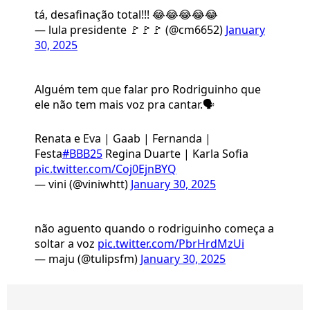
tá, desafinação total!!! 😂😂😂😂😂
— lula presidente 🚩🚩🚩 (@cm6652)
January
30, 2025
Alguém tem que falar pro Rodriguinho que
ele não tem mais voz pra cantar.🗣️
Renata e Eva | Gaab | Fernanda |
Festa
#BBB25
Regina Duarte | Karla Sofia
pic.twitter.com/Coj0EjnBYQ
— vini (@viniwhtt)
January 30, 2025
não aguento quando o rodriguinho começa a
soltar a voz
pic.twitter.com/PbrHrdMzUi
— maju (@tulipsfm)
January 30, 2025