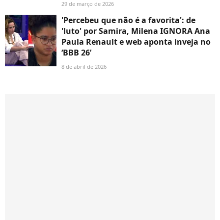
29 de março de 2026
'Percebeu que não é a favorita': de
'luto' por Samira, Milena IGNORA Ana
Paula Renault e web aponta inveja no
‘BBB 26’
8 de abril de 2026