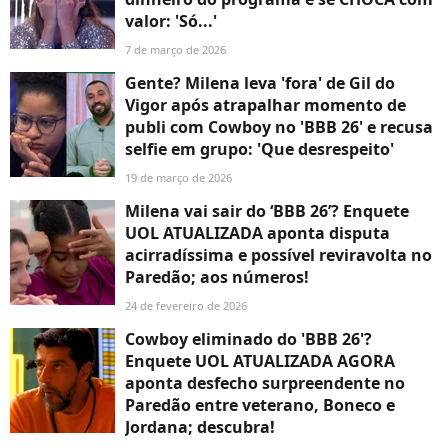
valor: 'Só...'
7 de março de 2026
Gente? Milena leva 'fora' de Gil do
Vigor após atrapalhar momento de
publi com Cowboy no 'BBB 26' e recusa
selfie em grupo: 'Que desrespeito'
19 de março de 2026
Milena vai sair do ‘BBB 26’? Enquete
UOL ATUALIZADA aponta disputa
acirradíssima e possível reviravolta no
Paredão; aos números!
24 de fevereiro de 2026
Cowboy eliminado do 'BBB 26'?
Enquete UOL ATUALIZADA AGORA
aponta desfecho surpreendente no
Paredão entre veterano, Boneco e
Jordana; descubra!