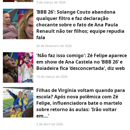
3 de março de 2026
‘BBB 26': Solange Couto abandona
qualquer filtro e faz declaração
chocante sobre o fato de Ana Paula
Renault não ter filhos; equipe repudia
fala
26 de fevereiro de 2026
'Não faz isso comigo': Zé Felipe aparece
em show de Ana Castela no ‘BBB 26’ e
Boiadeira fica ‘desconcertada’, diz web
14 de março de 2026
Filhas de Virgínia voltam quando para
escola? Após nova polêmica com Zé
Felipe, influenciadora bate o martelo
sobre retorno às aulas: 'Irão voltar
em...'
2 de abril de 2026