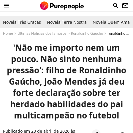
menu
search
newsletter
Novela Três Graças
Novela Terra Nostra
Novela Quem Ama C
Home
Últimas Notícias dos famosos
Ronaldinho Gaúcho
ronaldinho gaucho série netflix filho craque futebol 'Não me importo nem um pouco. Não sinto nenhuma pressão': filho de Ronaldinho Gaúcho, João Mendes já deu forte declaração sobre ter herdado habilidades do pai multicampeão no futebol
'Não me importo nem um
pouco. Não sinto nenhuma
pressão': filho de Ronaldinho
Gaúcho, João Mendes já deu
forte declaração sobre ter
herdado habilidades do pai
multicampeão no futebol
Publicado em 23 de abril de 2026 às