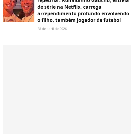
repetiria': Ronaldinho Gaúcho, estrela
de série na Netflix, carrega
arrependimento profundo envolvendo
o filho, também jogador de futebol
28 de abril de 2026