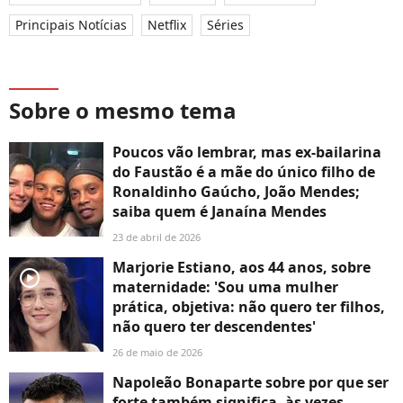
Principais Notícias
Netflix
Séries
Sobre o mesmo tema
Poucos vão lembrar, mas ex-bailarina
do Faustão é a mãe do único filho de
Ronaldinho Gaúcho, João Mendes;
saiba quem é Janaína Mendes
23 de abril de 2026
Marjorie Estiano, aos 44 anos, sobre
player2
maternidade: 'Sou uma mulher
prática, objetiva: não quero ter filhos,
não quero ter descendentes'
26 de maio de 2026
Napoleão Bonaparte sobre por que ser
forte também significa, às vezes,