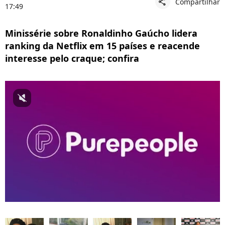
Compartilhar
share
17:49
Minissérie sobre Ronaldinho Gaúcho lidera
ranking da Netflix em 15 países e reacende
interesse pelo craque; confira