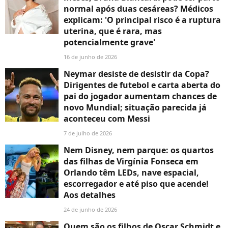
normal após duas cesáreas? Médicos
explicam: 'O principal risco é a ruptura
uterina, que é rara, mas
potencialmente grave'
16 de junho de 2026
Neymar desiste de desistir da Copa?
Dirigentes de futebol e carta aberta do
pai do jogador aumentam chances de
novo Mundial; situação parecida já
aconteceu com Messi
7 de julho de 2026
Nem Disney, nem parque: os quartos
das filhas de Virgínia Fonseca em
Orlando têm LEDs, nave espacial,
escorregador e até piso que acende!
Aos detalhes
24 de junho de 2026
Quem são os filhos de Oscar Schmidt e