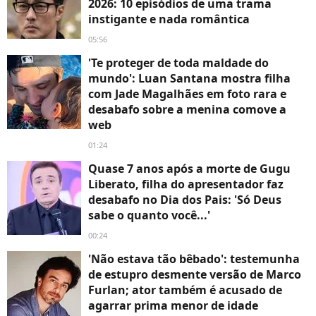
2026: 10 episódios de uma trama
instigante e nada romântica
05:56
'Te proteger de toda maldade do
mundo': Luan Santana mostra filha
com Jade Magalhães em foto rara e
desabafo sobre a menina comove a
web
01:24
Quase 7 anos após a morte de Gugu
Liberato, filha do apresentador faz
desabafo no Dia dos Pais: 'Só Deus
sabe o quanto você...'
00:24
'Não estava tão bêbado': testemunha
de estupro desmente versão de Marco
Furlan; ator também é acusado de
agarrar prima menor de idade