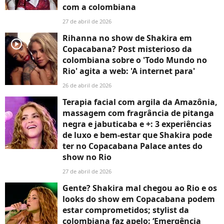
com a colombiana
27 de abril de 2026
Rihanna no show de Shakira em
player2
Copacabana? Post misterioso da
colombiana sobre o 'Todo Mundo no
Rio' agita a web: 'A internet para'
26 de abril de 2026
Terapia facial com argila da Amazônia,
massagem com fragrância de pitanga
negra e jabuticaba e +: 3 experiências
de luxo e bem-estar que Shakira pode
ter no Copacabana Palace antes do
show no Rio
27 de abril de 2026
Gente? Shakira mal chegou ao Rio e os
looks do show em Copacabana podem
estar comprometidos; stylist da
colombiana faz apelo: ‘Emergência