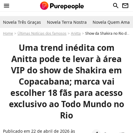
menu
search
newsletter
Novela Três Graças
Novela Terra Nostra
Novela Quem Ama C
Home
Últimas Notícias dos famosos
Anitta
Show da Shakira no Rio de Janeiro quando VIP como conseguir ingressos VIP promoção beats com Anitta que vai participar
Uma trend inédita com
Anitta pode te levar à área
VIP do show de Shakira em
Copacabana; marca vai
escolher 18 fãs para acesso
exclusivo ao Todo Mundo no
Rio
Publicado em 22 de abril de 2026 às