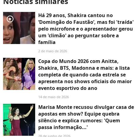
Notícias similares
Há 29 anos, Shakira cantou no
player2
‘Domingão do Faustão’, mas foi 'traída'
pelo microfone e o apresentador gerou
um 'climão' ao perguntar sobre a
família
2 de maio de 2026
Copa do Mundo 2026 com Anitta,
Shakira, BTS, Madonna e mais: a lista
completa de quando cada estrela se
apresenta nos shows oficiais do maior
evento esportivo do ano
14 de maio de 2026
Marisa Monte recusou divulgar casa de
apostas em show? Equipe quebra
silêncio e explica rumores: 'Quem
passa informação...'
28 de junho de 2026