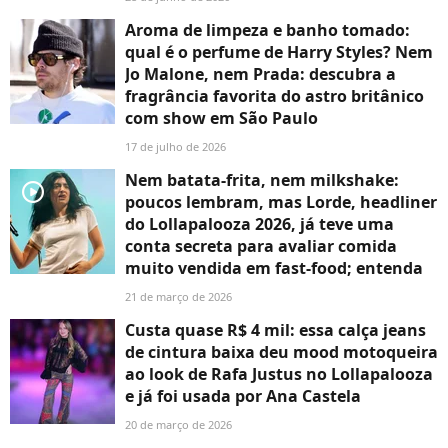
Aroma de limpeza e banho tomado:
qual é o perfume de Harry Styles? Nem
Jo Malone, nem Prada: descubra a
fragrância favorita do astro britânico
com show em São Paulo
17 de julho de 2026
Nem batata-frita, nem milkshake:
player2
poucos lembram, mas Lorde, headliner
do Lollapalooza 2026, já teve uma
conta secreta para avaliar comida
muito vendida em fast-food; entenda
21 de março de 2026
Custa quase R$ 4 mil: essa calça jeans
de cintura baixa deu mood motoqueira
ao look de Rafa Justus no Lollapalooza
e já foi usada por Ana Castela
20 de março de 2026