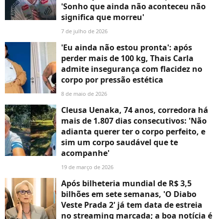
'Sonho que ainda não aconteceu não
significa que morreu'
7 de julho de 2026
'Eu ainda não estou pronta': após
perder mais de 100 kg, Thais Carla
admite insegurança com flacidez no
corpo por pressão estética
8 de maio de 2026
Cleusa Uenaka, 74 anos, corredora há
mais de 1.807 dias consecutivos: 'Não
adianta querer ter o corpo perfeito, e
sim um corpo saudável que te
acompanhe'
19 de março de 2026
Após bilheteria mundial de R$ 3,5
bilhões em sete semanas, 'O Diabo
Veste Prada 2' já tem data de estreia
no streaming marcada; a boa notícia é