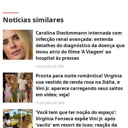
Notícias similares
Carolina Dieckmmann internada com
infecção renal avançada: entenda
detalhes do diagnóstico da doença que
levou atriz do filme 'A Viagem' ao
hospital às pressas
3 de junho de 2026
Pronta para noite romântica! Virgínia
usa vestido de renda rosa na Itália, e
Vini Jr. aparece carregando seus saltos
em vídeo; veja!
16 de julho de 2026
'Você tem que ter noção do espaço':
Virgínia Fonseca expõe Vini Jr. após
'vacilo' em resort de luxo; reação da