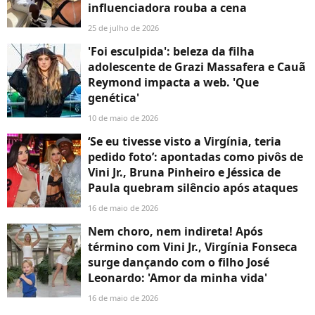
influenciadora rouba a cena
25 de julho de 2026
'Foi esculpida': beleza da filha
adolescente de Grazi Massafera e Cauã
Reymond impacta a web. 'Que
genética'
10 de maio de 2026
‘Se eu tivesse visto a Virgínia, teria
pedido foto’: apontadas como pivôs de
Vini Jr., Bruna Pinheiro e Jéssica de
Paula quebram silêncio após ataques
16 de maio de 2026
Nem choro, nem indireta! Após
término com Vini Jr., Virgínia Fonseca
surge dançando com o filho José
Leonardo: 'Amor da minha vida'
16 de maio de 2026