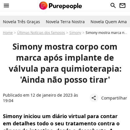
menu
search
newsletter
Novela Três Graças
Novela Terra Nostra
Novela Quem Ama C
Home
Últimas Notícias dos famosos
Simony
Simony mostra marca no corpo após implante para tratar câncer. Vídeo!
Simony mostra corpo com
marca após implante de
válvula para quimioterapia:
'Ainda não posso tirar'
Publicado em 12 de janeiro de 2023 às
Compartilhar
share
19:04
Simony iniciou um diário virtual para contar
em detalhes todo o seu tratamento contra o