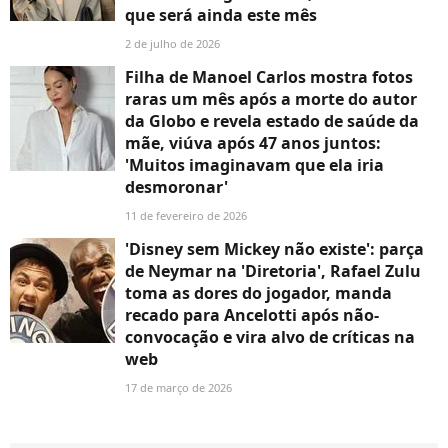
que será ainda este mês
2 de julho de 2026
Filha de Manoel Carlos mostra fotos
raras um mês após a morte do autor
da Globo e revela estado de saúde da
mãe, viúva após 47 anos juntos:
'Muitos imaginavam que ela iria
desmoronar'
11 de fevereiro de 2026
'Disney sem Mickey não existe': parça
de Neymar na 'Diretoria', Rafael Zulu
toma as dores do jogador, manda
recado para Ancelotti após não-
convocação e vira alvo de críticas na
web
17 de março de 2026