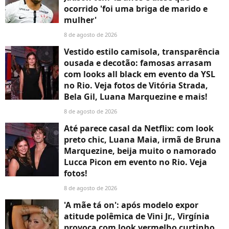
ocorrido 'foi uma briga de marido e
mulher'
8 de agosto de 2026
Vestido estilo camisola, transparência
ousada e decotão: famosas arrasam
com looks all black em evento da YSL
no Rio. Veja fotos de Vitória Strada,
Bela Gil, Luana Marquezine e mais!
8 de agosto de 2026
Até parece casal da Netflix: com look
preto chic, Luana Maia, irmã de Bruna
Marquezine, beija muito o namorado
Lucca Picon em evento no Rio. Veja
fotos!
8 de agosto de 2026
'A mãe tá on': após modelo expor
atitude polêmica de Vini Jr., Virgínia
provoca com look vermelho curtinho