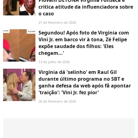
critica atitude da influenciadora sobre
o caso
21 de fevereiro de 2026
Segundou! Após foto de Virgínia com
Vini Jr. em barco vir à tona, Zé Felipe
expõe saudade dos filhos: 'Eles
chegam...'
13 de julho de 2026
Virgínia dá 'selinho' em Raul Gil
durante último programa no SBT e
ganha defesa da web após fã apontar
'traição': 'Vini Jr. fez pior'
26 de fevereiro de 2026