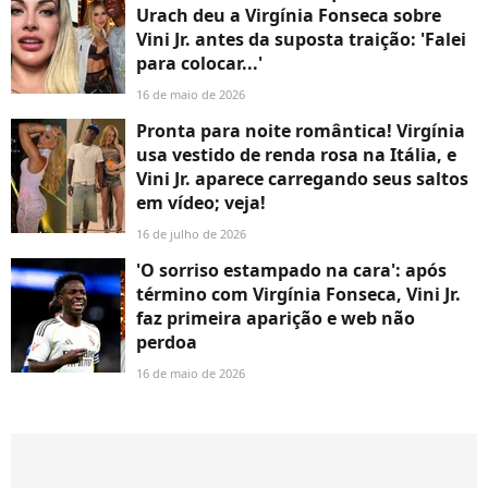
Urach deu a Virgínia Fonseca sobre
Vini Jr. antes da suposta traição: 'Falei
para colocar...'
16 de maio de 2026
Pronta para noite romântica! Virgínia
usa vestido de renda rosa na Itália, e
Vini Jr. aparece carregando seus saltos
em vídeo; veja!
16 de julho de 2026
'O sorriso estampado na cara': após
término com Virgínia Fonseca, Vini Jr.
faz primeira aparição e web não
perdoa
16 de maio de 2026