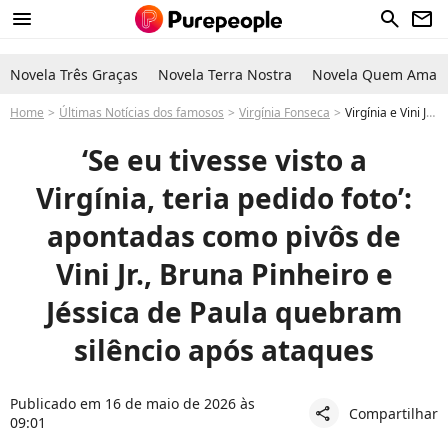
menu
search
newsletter
Novela Três Graças
Novela Terra Nostra
Novela Quem Ama C
Home
Últimas Notícias dos famosos
Virgínia Fonseca
Virgínia e Vini Jr motivo do termino: após polêmica em restaurante, Bruna Pinheiro e Jéssica de Paula supostas amantes se pronunciam e negam traição
‘Se eu tivesse visto a
Virgínia, teria pedido foto’:
apontadas como pivôs de
Vini Jr., Bruna Pinheiro e
Jéssica de Paula quebram
silêncio após ataques
Publicado em 16 de maio de 2026 às
Compartilhar
share
09:01