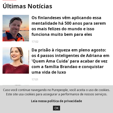
Últimas Notícias
Os finlandeses vêm aplicando essa
mentalidade há 500 anos para serem
os mais felizes do mundo e isso
funciona muito bem para eles
17:02
Da prisão à riqueza em pleno agosto:
os 4 passos inteligentes de Adriana em
'Quem Ama Cuida' para acabar de vez
com a família Brandao e conquistar
uma vida de luxo
17:01
O 'figo proibido' da perfumaria de
Caso você continue navegando no Purepeople, você aceita o uso de cookies.
nicho mais ousada da Coreia do Sul:
Este site usa cookies para assegurar a performance de nossos serviços.
essa fragrância quente e viciante
Leia nossa política de privacidade
acaba de chegar ao Brasil e já entrou
OK
na minha lista de desejos para agosto