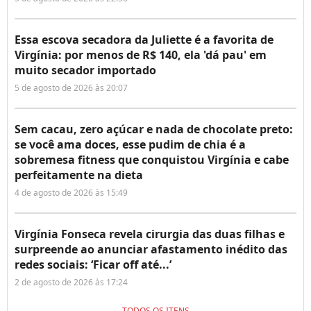
Essa escova secadora da Juliette é a favorita de
Virgínia: por menos de R$ 140, ela 'dá pau' em
muito secador importado
5 de agosto de 2026 às 20:07
Sem cacau, zero açúcar e nada de chocolate preto:
se você ama doces, esse pudim de chia é a
sobremesa fitness que conquistou Virgínia e cabe
perfeitamente na dieta
4 de agosto de 2026 às 15:49
Virgínia Fonseca revela cirurgia das duas filhas e
surpreende ao anunciar afastamento inédito das
redes sociais: ‘Ficar off até...’
2 de agosto de 2026 às 17:24
TODOS OS ITENS