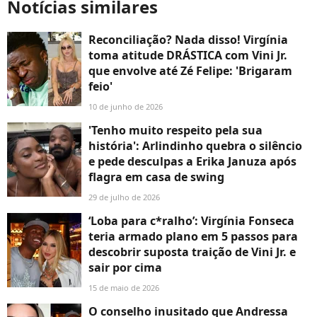
Notícias similares
Reconciliação? Nada disso! Virgínia
toma atitude DRÁSTICA com Vini Jr.
que envolve até Zé Felipe: 'Brigaram
feio'
10 de junho de 2026
'Tenho muito respeito pela sua
história': Arlindinho quebra o silêncio
e pede desculpas a Erika Januza após
flagra em casa de swing
29 de julho de 2026
‘Loba para c*ralho’: Virgínia Fonseca
teria armado plano em 5 passos para
descobrir suposta traição de Vini Jr. e
sair por cima
15 de maio de 2026
O conselho inusitado que Andressa