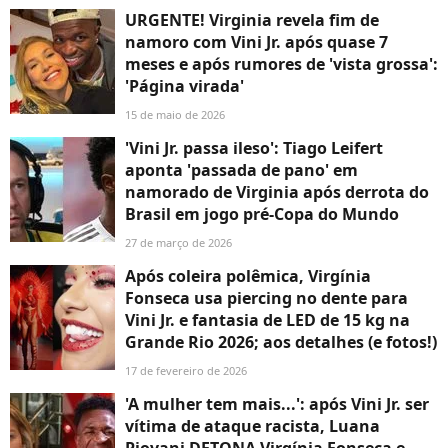
URGENTE! Virginia revela fim de
namoro com Vini Jr. após quase 7
meses e após rumores de 'vista grossa':
'Página virada'
15 de maio de 2026
'Vini Jr. passa ileso': Tiago Leifert
aponta 'passada de pano' em
namorado de Virginia após derrota do
Brasil em jogo pré-Copa do Mundo
27 de março de 2026
Após coleira polêmica, Virgínia
Fonseca usa piercing no dente para
Vini Jr. e fantasia de LED de 15 kg na
Grande Rio 2026; aos detalhes (e fotos!)
17 de fevereiro de 2026
'A mulher tem mais...': após Vini Jr. ser
vítima de ataque racista, Luana
Piovani DETONA Virgínia Fonseca e