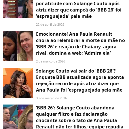
por atitude com Solange Couto após
atriz dizer que campeã do 'BBB 26' foi
'espraguejada' pela mãe
22 de abril de 2026
Emocionante! Ana Paula Renault
chora ao relembrar a morte da mãe no
‘BBB 26’ e reação de Chaiany, agora
rival, domina a web: ‘Admira ela'
2 de março de 2026
Solange Couto vai sair do 'BBB 26'?
Enquete BBB atualizada agora aponta
rejeição recorde após atriz dizer que
Ana Paula foi 'espraguejada pela mãe'
30 de março de 2026
‘BBB 26': Solange Couto abandona
qualquer filtro e faz declaração
chocante sobre o fato de Ana Paula
Renault não ter filhos; equipe repudia