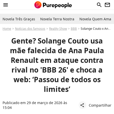
menu
search
newsletter
Novela Três Graças
Novela Terra Nostra
Novela Quem Ama C
Home
Notícias dos famosos
Reality Show
BBB
Solange Couto x Ana Paula Renault no BBB 26: atriz usa mãe falecida da jornalista em briga pesada e é detonada
Gente? Solange Couto usa
mãe falecida de Ana Paula
Renault em ataque contra
rival no 'BBB 26' e choca a
web: ‘Passou de todos os
limites’
Publicado em 29 de março de 2026 às
Compartilhar
share
15:04