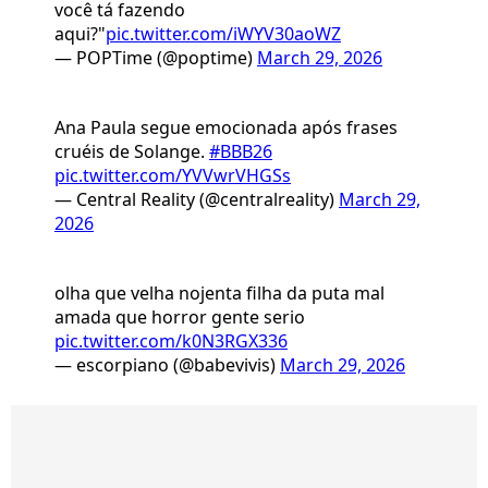
você tá fazendo
aqui?"
pic.twitter.com/iWYV30aoWZ
— POPTime (@poptime)
March 29, 2026
Ana Paula segue emocionada após frases
cruéis de Solange.
#BBB26
pic.twitter.com/YVVwrVHGSs
— Central Reality (@centralreality)
March 29,
2026
olha que velha nojenta filha da puta mal
amada que horror gente serio
pic.twitter.com/k0N3RGX336
— escorpiano (@babevivis)
March 29, 2026