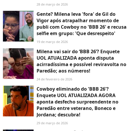
28 de março de 2026
Gente? Milena leva 'fora' de Gil do
Vigor após atrapalhar momento de
publi com Cowboy no 'BBB 26' e recusa
selfie em grupo: 'Que desrespeito'
19 de março de 2026
Milena vai sair do ‘BBB 26’? Enquete
UOL ATUALIZADA aponta disputa
acirradíssima e possível reviravolta no
Paredão; aos números!
24 de fevereiro de 2026
Cowboy eliminado do 'BBB 26'?
Enquete UOL ATUALIZADA AGORA
aponta desfecho surpreendente no
Paredão entre veterano, Boneco e
Jordana; descubra!
29 de março de 2026