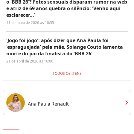
o 'BBB 26'? Fotos sensuais disparam rumor na web
e atriz de 69 anos quebra o silêncio: 'Venho aqui
esclarecer...'
11 de maio de 2026 às 10:55
'Jogo foi jogo': após dizer que Ana Paula foi
'espraguejada' pela mãe, Solange Couto lamenta
morte do pai da finalista do 'BBB 26'
21 de abril de 2026 às 16:00
TODOS OS ITENS
chevron_right
Ana Paula Renault