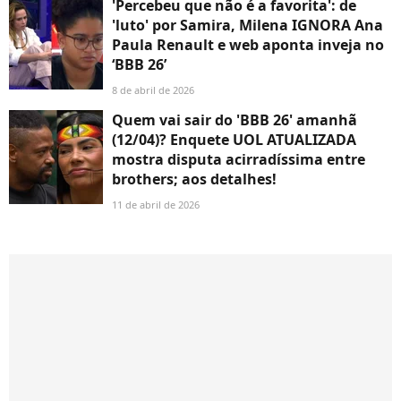
'Percebeu que não é a favorita': de
'luto' por Samira, Milena IGNORA Ana
Paula Renault e web aponta inveja no
‘BBB 26’
8 de abril de 2026
Quem vai sair do 'BBB 26' amanhã
(12/04)? Enquete UOL ATUALIZADA
mostra disputa acirradíssima entre
brothers; aos detalhes!
11 de abril de 2026