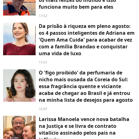
os mais felizes do mundo e isso
funciona muito bem para eles
17:02
Da prisão à riqueza em pleno agosto:
os 4 passos inteligentes de Adriana em
'Quem Ama Cuida' para acabar de vez
com a família Brandao e conquistar
uma vida de luxo
17:01
O 'figo proibido' da perfumaria de
nicho mais ousada da Coreia do Sul:
essa fragrância quente e viciante
acaba de chegar ao Brasil e já entrou
na minha lista de desejos para agosto
16:47
Larissa Manoela vence nova batalha
na Justiça e se livra de contrato
vitalício assinado pelos pais na