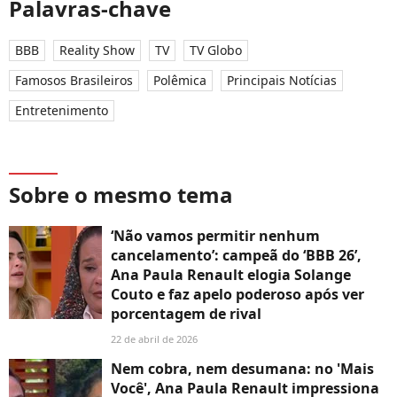
Palavras-chave
BBB
Reality Show
TV
TV Globo
Famosos Brasileiros
Polêmica
Principais Notícias
Entretenimento
Sobre o mesmo tema
‘Não vamos permitir nenhum
cancelamento’: campeã do ‘BBB 26’,
Ana Paula Renault elogia Solange
Couto e faz apelo poderoso após ver
porcentagem de rival
22 de abril de 2026
Nem cobra, nem desumana: no 'Mais
Você', Ana Paula Renault impressiona