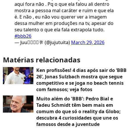
aqui fora não . Pq o que ela falou ali dentro
mostra a pessoa mal caráter e ruim e que ela
é. E não , eu não vou querer ver a imagem
dessa mulher em produções na tv, apesar do
seu talento o que ela fala extrapola tudo.
#bbb26
— Juu🧙🏻‍♀️🥂 (@jujutuita)
March 29, 2026
Matérias relacionadas
Ken profissões! 4 dias após sair do ‘BBB
26’, Jonas Sulzbach mostra que segue
competitivo e se joga no beach tennis
com famosos; veja fotos
Muito além do 'BBB': Pedro Bial e
Tadeu Schmidt têm bem mais em
comum do que só o reality da Globo;
descubra 4 curiosidades que une os
famosos desde a juventude