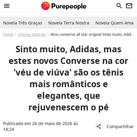
menu
search
newsletter
Novela Três Graças
Novela Terra Nostra
Novela Quem Ama C
Home
Últimas Notícias
tênis converse all star original Sinto muito, Adidas, mas estes novos Converse na cor 'véu de viúva' são os tênis mais românticos e elegantes, que rejuvenescem o pé
Sinto muito, Adidas, mas
estes novos Converse na cor
'véu de viúva' são os tênis
mais românticos e
elegantes, que
rejuvenescem o pé
Publicado em 26 de maio de 2026 às
Compartilhar
share
18:24