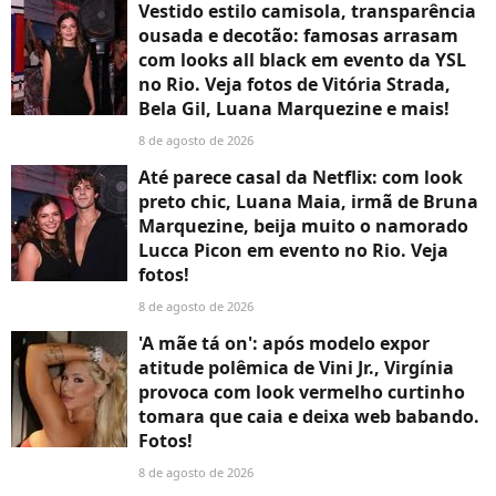
Vestido estilo camisola, transparência
ousada e decotão: famosas arrasam
com looks all black em evento da YSL
no Rio. Veja fotos de Vitória Strada,
Bela Gil, Luana Marquezine e mais!
8 de agosto de 2026
Até parece casal da Netflix: com look
preto chic, Luana Maia, irmã de Bruna
Marquezine, beija muito o namorado
Lucca Picon em evento no Rio. Veja
fotos!
8 de agosto de 2026
'A mãe tá on': após modelo expor
atitude polêmica de Vini Jr., Virgínia
provoca com look vermelho curtinho
tomara que caia e deixa web babando.
Fotos!
8 de agosto de 2026