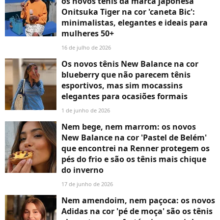
os novos tênis da marca japonesa
Onitsuka Tiger na cor 'caneta Bic':
minimalistas, elegantes e ideais para
mulheres 50+
16 de julho de 2026
Os novos tênis New Balance na cor
blueberry que não parecem tênis
esportivos, mas sim mocassins
elegantes para ocasiões formais
1 de junho de 2026
Nem bege, nem marrom: os novos
New Balance na cor 'Pastel de Belém'
que encontrei na Renner protegem os
pés do frio e são os tênis mais chique
do inverno
17 de junho de 2026
Nem amendoim, nem paçoca: os novos
Adidas na cor 'pé de moça' são os tênis