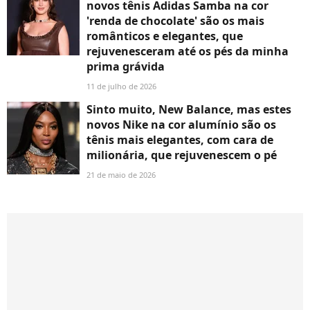
novos tênis Adidas Samba na cor
'renda de chocolate' são os mais
românticos e elegantes, que
rejuvenesceram até os pés da minha
prima grávida
11 de julho de 2026
Sinto muito, New Balance, mas estes
novos Nike na cor alumínio são os
tênis mais elegantes, com cara de
milionária, que rejuvenescem o pé
21 de maio de 2026