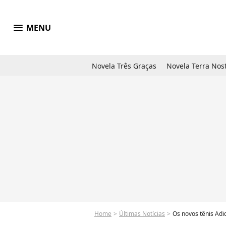
menu
MENU
Novela Três Graças
Novela Terra Nos
Home
Últimas Notícias
Os novos tênis Adi