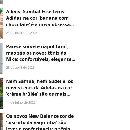
anos: eles são da Larroudé e
minha mãe já quer usá-los o
Adeus, Samba! Esse tênis
tempo todo com saias ou
Adidas na cor 'banana com
vestidos soltos
chocolate' é a nova obsessão
das mulheres elegantes e vai
24 de março de 2026
dominar seus looks de hoje
até depois da Copa do Mundo
Parece sorvete napolitano,
2026
mas são os novos tênis da
Nike: confortáveis, elegantes
e o novo it-item das mulheres
28 de abril de 2026
50+; minha mãe já quer usá-
los o tempo todo com legging
Nem Samba, nem Gazelle: os
e bermuda
novos tênis da Adidas na cor
'crème brûlée' são os mais
confortáveis e chiques; estou
14 de julho de 2026
viciado em usá-los com jeans
largo nos dias frios
Os novos New Balance cor de
'biscoito da vaquinha' são
leves e confortáveis; o tênis