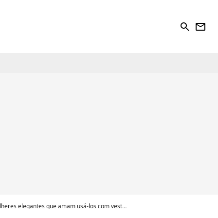
search
newsletter
heres elegantes que amam usá-los com vestido