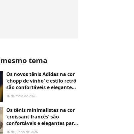
o mesmo tema
Os novos tênis Adidas na cor
'chopp de vinho' e estilo retrô
são confortáveis e elegantes
para mulheres que amam
16 de maio de 2026
usá-los com calça jeans
Os tênis minimalistas na cor
'croissant francês' são
confortáveis e elegantes para
mulheres com mais de 50
16 de junho de 2026