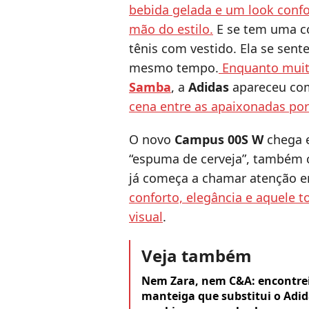
bebida gelada e um look confor
mão do estilo.
E se tem uma c
tênis com vestido. Ela se sent
mesmo tempo.
Enquanto muita
Samba
, a
Adidas
apareceu c
cena entre as apaixonadas por
O novo
Campus 00S W
chega 
“espuma de cerveja”, também
já começa a chamar atenção 
conforto, elegância e aquele t
visual
.
Veja também
Nem Zara, nem C&A: encontre
manteiga que substitui o Adi