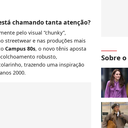
está chamando tanta atenção?
mente pelo visual “chunky”,
no streetwear e nas produções mais
co
Campus 80s
, o novo tênis aposta
Sobre 
acolchoamento robusto,
colarinho, trazendo uma inspiração
 anos 2000.