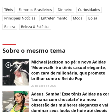
Tênis
Famosos Brasileiros
Dinheiro
Curiosidades
Principais Notícias
Entretenimento
Moda
Bolsa
Beleza
Beleza & Estética
Sobre o mesmo tema
Michael Jackson no pé: o novo Adidas
player2
'Moonwalk' é o tênis casual elegante,
com cara de milionária, que promete
brilhar como o Rei do Pop
27 de abril de 2026
Adeus, Samba! Esse tênis Adidas na cor
'banana com chocolate' é a nova
obsessão das mulheres elegantes e vai
dominar seus looks de hoje até depois