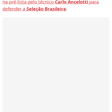
na pré-lista pelo técnico
Carlo Ancelotti
para
defender a
Seleção Brasileira
.