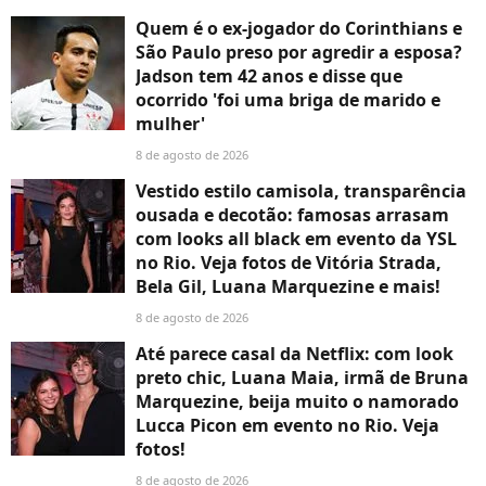
Quem é o ex-jogador do Corinthians e
São Paulo preso por agredir a esposa?
Jadson tem 42 anos e disse que
ocorrido 'foi uma briga de marido e
mulher'
8 de agosto de 2026
Vestido estilo camisola, transparência
ousada e decotão: famosas arrasam
com looks all black em evento da YSL
no Rio. Veja fotos de Vitória Strada,
Bela Gil, Luana Marquezine e mais!
8 de agosto de 2026
Até parece casal da Netflix: com look
preto chic, Luana Maia, irmã de Bruna
Marquezine, beija muito o namorado
Lucca Picon em evento no Rio. Veja
fotos!
8 de agosto de 2026