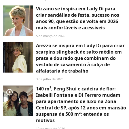
Vizzano se inspira em Lady Di para
criar sandálias de festa, sucesso nos
anos 90, que estão de volta em 2026
mais confortáveis e acessíveis
5 de março de 2026
Arezzo se inspira em Lady Di para criar
scarpins slingback de salto médio em
prata e dourado que combinam do
vestido de casamento à calça de
alfaiataria de trabalho
3 de julho de 2026
140 m², Feng Shui e cadeira de flor:
player2
Isabelli Fontana e Di Ferrero mudam
para apartamento de luxo na Zona
Central de SP, após 12 anos em mansão
suspensa de 500 m²; entenda os
motivos
12 de maio de 2026