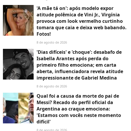
'A mãe tá on': após modelo expor
atitude polêmica de Vini Jr., Virgínia
provoca com look vermelho curtinho
tomara que caia e deixa web babando.
Fotos!
8 de agosto de 2026
'Dias difíceis' e 'choque': desabafo de
Isabella Arantes após perda do
primeiro filho emociona; em carta
aberta, influenciadora revela atitude
impressionante de Gabriel Medina
8 de agosto de 2026
Qual foi a causa da morte do pai de
Messi? Recado do perfil oficial da
Argentina ao craque emociona:
'Estamos com vocês neste momento
difícil'
8 de agosto de 2026