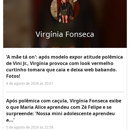
Virgínia Fonseca
'A mãe tá on': após modelo expor atitude polêmica
de Vini Jr., Virgínia provoca com look vermelho
curtinho tomara que caia e deixa web babando.
Fotos!
8 de agosto de 2026 às 20:51
Após polêmica com caçula, Virgínia Fonseca exibe
o que Maria Alice aprendeu com Zé Felipe e se
surpreende: 'Nossa mini adolescente aprendeu
a...'
5 de agosto de 2026 às 22:58