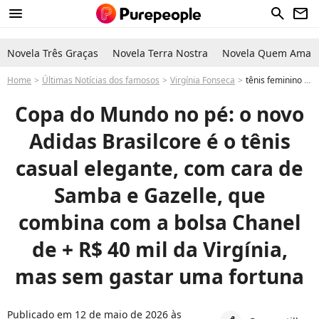
menu
search
newsletter
Novela Três Graças
Novela Terra Nostra
Novela Quem Ama C
Home
Últimas Notícias dos famosos
Virgínia Fonseca
tênis feminino adidas verde amarelo Copa do Mundo no pé: o novo Adidas Brasilcore é o tênis casual elegante, com cara de Samba e Gazelle, que combina com a bolsa Chanel de + R$ 40 mil da Virgínia, mas sem gastar uma fortuna
Copa do Mundo no pé: o novo
Adidas Brasilcore é o tênis
casual elegante, com cara de
Samba e Gazelle, que
combina com a bolsa Chanel
de + R$ 40 mil da Virgínia,
mas sem gastar uma fortuna
Publicado em 12 de maio de 2026 às