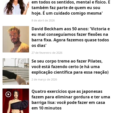
em todos os sentidos, mental e físico. E
também faz parte de quem eu sou
hoje. É um cuidado comigo mesma'
8 de abril de 2026
David Beckham aos 50 anos: 'Victoria e
eu mal conseguíamos fazer flexões na
barra fixa. Agora fazemos quase todos
os dias'
27 de fevereiro de 2026
Se seu corpo treme ao fazer Pilates,
você está fazendo certo (e há uma
explicação científica para essa reação)
2 de março de 2026
Quatro exercícios que as japonesas
player2
fazem para eliminar gordura e ter uma
barriga lisa: você pode fazer em casa
em 10 minutos