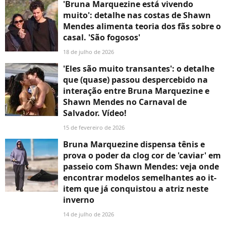
'Bruna Marquezine está vivendo
muito': detalhe nas costas de Shawn
Mendes alimenta teoria dos fãs sobre o
casal. 'São fogosos'
18 de julho de 2026
'Eles são muito transantes': o detalhe
que (quase) passou despercebido na
interação entre Bruna Marquezine e
Shawn Mendes no Carnaval de
Salvador. Vídeo!
15 de fevereiro de 2026
Bruna Marquezine dispensa tênis e
prova o poder da clog cor de 'caviar' em
passeio com Shawn Mendes: veja onde
encontrar modelos semelhantes ao it-
item que já conquistou a atriz neste
inverno
14 de julho de 2026