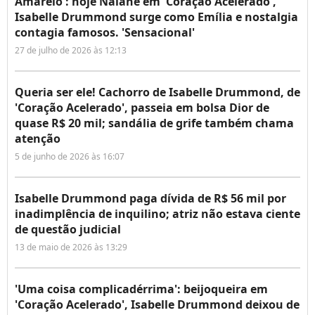
Amarelo': hoje Naiane em 'Coração Acelerado',
Isabelle Drummond surge como Emília e nostalgia
contagia famosos. 'Sensacional'
27 de julho de 2026 às 12:13
Queria ser ele! Cachorro de Isabelle Drummond, de
'Coração Acelerado', passeia em bolsa Dior de
quase R$ 20 mil; sandália de grife também chama
atenção
5 de junho de 2026 às 16:07
Isabelle Drummond paga dívida de R$ 56 mil por
inadimplência de inquilino; atriz não estava ciente
de questão judicial
13 de maio de 2026 às 13:29
'Uma coisa complicadérrima': beijoqueira em
'Coração Acelerado', Isabelle Drummond deixou de