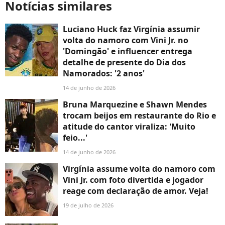
Notícias similares
Luciano Huck faz Virgínia assumir
volta do namoro com Vini Jr. no
'Domingão' e influencer entrega
detalhe de presente do Dia dos
Namorados: '2 anos'
14 de junho de 2026
Bruna Marquezine e Shawn Mendes
trocam beijos em restaurante do Rio e
atitude do cantor viraliza: 'Muito
feio...'
14 de junho de 2026
Virgínia assume volta do namoro com
Vini Jr. com foto divertida e jogador
reage com declaração de amor. Veja!
19 de julho de 2026