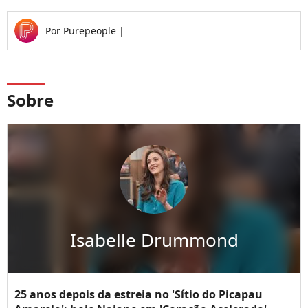
Por
Purepeople
|
Sobre
Isabelle Drummond
25 anos depois da estreia no 'Sítio do Picapau