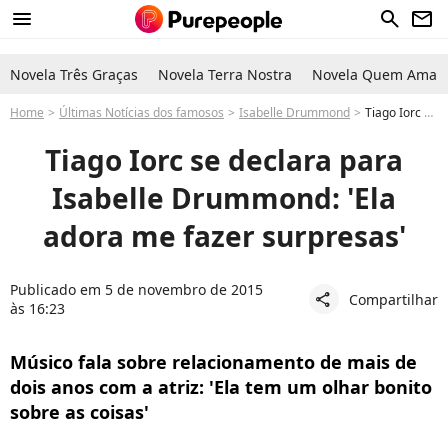
menu
search
newsletter
Novela Três Graças
Novela Terra Nostra
Novela Quem Ama C
Home
Últimas Notícias dos famosos
Isabelle Drummond
Tiago Iorc se declara para Isabelle Drummond: 'Ela adora me fazer surpresas'
Tiago Iorc se declara para
Isabelle Drummond: 'Ela
adora me fazer surpresas'
Publicado em 5 de novembro de 2015
Compartilhar
share
às 16:23
Músico fala sobre relacionamento de mais de
dois anos com a atriz: 'Ela tem um olhar bonito
sobre as coisas'