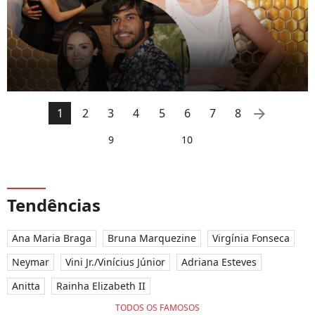
arrow_right
1
2
3
4
5
6
7
8
9
10
Tendências
Ana Maria Braga
Bruna Marquezine
Virgínia Fonseca
Neymar
Vini Jr./Vinícius Júnior
Adriana Esteves
Anitta
Rainha Elizabeth II
TODOS OS FAMOSOS