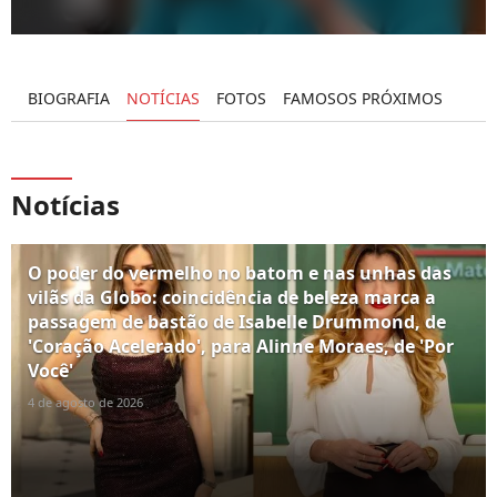
BIOGRAFIA
NOTÍCIAS
FOTOS
FAMOSOS PRÓXIMOS
Notícias
O poder do vermelho no batom e nas unhas das
vilãs da Globo: coincidência de beleza marca a
passagem de bastão de Isabelle Drummond, de
'Coração Acelerado', para Alinne Moraes, de 'Por
Você'
4 de agosto de 2026