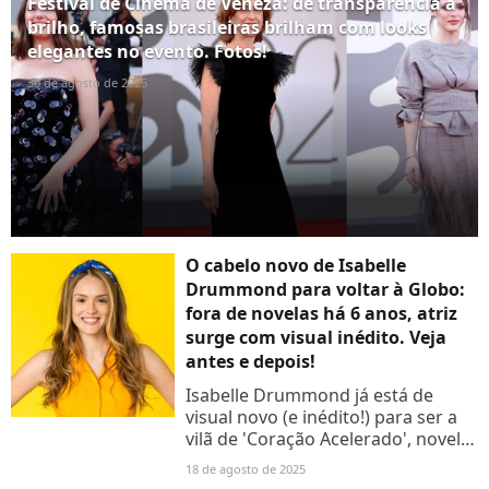
Festival de Cinema de Veneza: de transparência a
brilho, famosas brasileiras brilham com looks
elegantes no evento. Fotos!
30 de agosto de 2025
O cabelo novo de Isabelle
Drummond para voltar à Globo:
fora de novelas há 6 anos, atriz
surge com visual inédito. Veja
antes e depois!
Isabelle Drummond já está de
visual novo (e inédito!) para ser a
vilã de 'Coração Acelerado', novela
das sete que estreia em janeiro de
18 de agosto de 2025
2026 no lugar de 'Dona de Mim'.