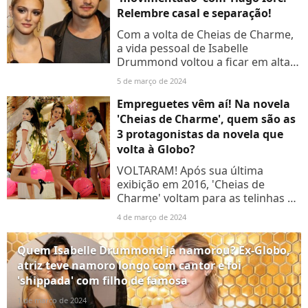
Relembre casal e separação!
Com a volta de Cheias de Charme,
a vida pessoal de Isabelle
Drummond voltou a ficar em alta.
Descubra mais detalhes sobre o
5 de março de 2024
namoro da atriz com o cantor
Tiago Iorc e qual atriz foi...
Empreguetes vêm aí! Na novela
'Cheias de Charme', quem são as
3 protagonistas da novela que
volta à Globo?
VOLTARAM! Após sua última
exibição em 2016, 'Cheias de
Charme' voltam para as telinhas da
Globo na segunda semana de
4 de março de 2024
março e a web comemora a volta
das empreguetes!
Quem Isabelle Drummond já namorou? Ex-Globo,
atriz teve namoro longo com cantor e foi
'shippada' com filho de famosa
1 de março de 2024