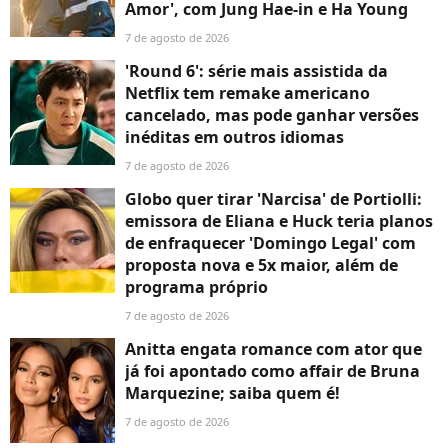
Amor', com Jung Hae-in e Ha Young
7 de agosto de 2026
'Round 6': série mais assistida da
Netflix tem remake americano
cancelado, mas pode ganhar versões
inéditas em outros idiomas
7 de agosto de 2026
Globo quer tirar 'Narcisa' de Portiolli:
emissora de Eliana e Huck teria planos
de enfraquecer 'Domingo Legal' com
proposta nova e 5x maior, além de
programa próprio
7 de agosto de 2026
Anitta engata romance com ator que
já foi apontado como affair de Bruna
Marquezine; saiba quem é!
7 de agosto de 2026