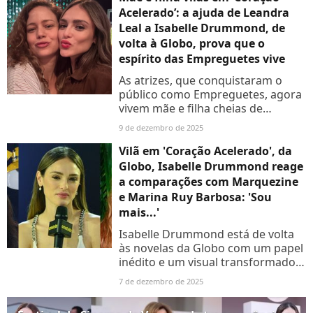
Acelerado’: a ajuda de Leandra
Leal a Isabelle Drummond, de
volta à Globo, prova que o
espírito das Empreguetes vive
As atrizes, que conquistaram o
público como Empreguetes, agora
vivem mãe e filha cheias de
ambição em 'Coração Acelerado'!
9 de dezembro de 2025
Vilã em 'Coração Acelerado', da
Globo, Isabelle Drummond reage
a comparações com Marquezine
e Marina Ruy Barbosa: 'Sou
mais...'
Isabelle Drummond está de volta
às novelas da Globo com um papel
inédito e um visual transformado!
A atriz, que será a vilã Naiane em
7 de dezembro de 2025
"Coração Acelerado", quebra o
silêncio sobre comparações...