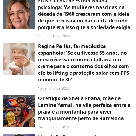
Frase do dia de Esther Boada,
psicóloga: 'As mulheres nascidas na
década de 1960 cresceram com a ideia
de que precisavam dar conta de tudo,
porque era isso que a sociedade exigia'
1 de agosto de 2026
Regina Pallás, farmacêutica
espanhola: 'Se eu tivesse 65 anos, no
meu nécessaire nunca faltaria um
creme para o contorno dos olhos com
efeito lifting e proteção solar com FPS
mínimo de 30'
10 de julho de 2026
O refúgio de Sheila Ebana, mãe de
Lamine Yamal, na vila perfeita entre a
praia e a montanha para viver
tranquilamente perto de Barcelona
24 de julho de 2026