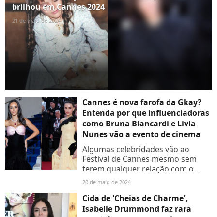
brilhou em Cannes 2024
21 de maio de 2024
Cannes é nova farofa da Gkay?
Entenda por que influenciadoras
como Bruna Biancardi e Livia
Nunes vão a evento de cinema
Algumas celebridades vão ao
Festival de Cannes mesmo sem
terem qualquer relação com o
cinema. Entenda por que isso
20 de maio de 2024
acontece.
Cida de 'Cheias de Charme',
Isabelle Drummond faz rara