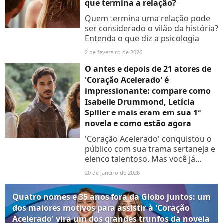
que termina a relação?
Quem termina uma relação pode
ser considerado o vilão da história?
Entenda o que diz a psicologia
2 de fevereiro de 2026
O antes e depois de 21 atores de
'Coração Acelerado' é
impressionante: compare como
Isabelle Drummond, Letícia
Spiller e mais eram em sua 1ª
novela e como estão agora
'Coração Acelerado' conquistou o
público com sua trama sertaneja e
elenco talentoso. Mas você já
imaginou como as estrelas da
20 de janeiro de 2026
novela da Globo eram no início de
suas carreiras? Veja...
Quatro nomes e 35 anos fora da Globo juntos: um
dos maiores motivos para assistir à 'Coração
Acelerado' vira um dos grandes trunfos da novela