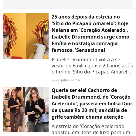
25 anos depois da estreia no
'Sítio do Picapau Amarelo': hoje
Naiane em 'Coração Acelerado',
Isabelle Drummond surge como
Emília e nostalgia contagia
famosos. 'Sensacional'
Isabelle Drummond volta a se
vestir de Emília quase 20 anos após
o fim de 'Sítio do Picapau Amarelo'
e emociona fãs com nostalgia
27 de julho de 2026
Queria ser ele! Cachorro de
Isabelle Drummond, de 'Coração
Acelerado', passeia em bolsa Dior
de quase R$ 20 mil; sandália de
grife também chama atenção
A estrela de 'Coração Acelerado'
apostou em itens de luxo para um