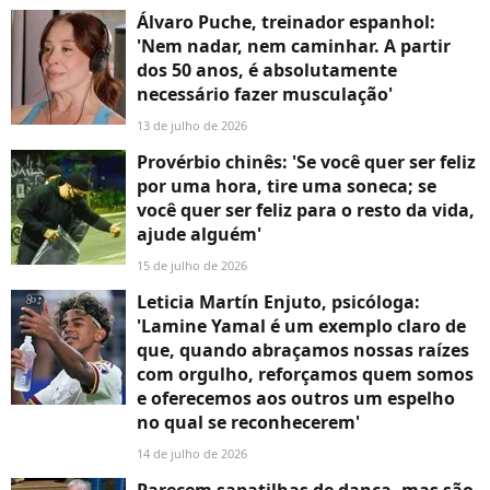
Álvaro Puche, treinador espanhol:
'Nem nadar, nem caminhar. A partir
dos 50 anos, é absolutamente
necessário fazer musculação'
13 de julho de 2026
Provérbio chinês: 'Se você quer ser feliz
por uma hora, tire uma soneca; se
você quer ser feliz para o resto da vida,
ajude alguém'
15 de julho de 2026
Leticia Martín Enjuto, psicóloga:
'Lamine Yamal é um exemplo claro de
que, quando abraçamos nossas raízes
com orgulho, reforçamos quem somos
e oferecemos aos outros um espelho
no qual se reconhecerem'
14 de julho de 2026