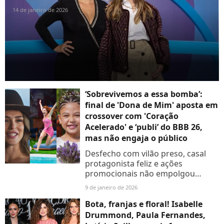
14 de janeiro de 2026
‘Sobrevivemos a essa bomba’:
final de 'Dona de Mim' aposta em
crossover com 'Coração
Acelerado' e ‘publi’ do BBB 26,
mas não engaja o público
Desfecho com vilão preso, casal
protagonista feliz e ações
promocionais não empolgou
internautas, que relembraram
9 de janeiro de 2026
problemas de roteiro e duração da
novela
Bota, franjas e floral! Isabelle
Drummond, Paula Fernandes,