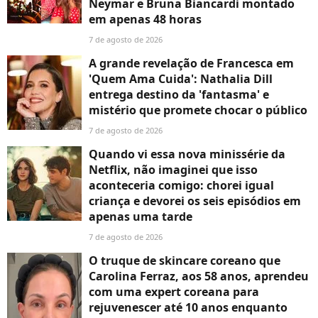
Neymar e Bruna Biancardi montado
em apenas 48 horas
7 de agosto de 2026
A grande revelação de Francesca em
'Quem Ama Cuida': Nathalia Dill
entrega destino da 'fantasma' e
mistério que promete chocar o público
7 de agosto de 2026
Quando vi essa nova minissérie da
Netflix, não imaginei que isso
aconteceria comigo: chorei igual
criança e devorei os seis episódios em
apenas uma tarde
7 de agosto de 2026
O truque de skincare coreano que
Carolina Ferraz, aos 58 anos, aprendeu
com uma expert coreana para
rejuvenescer até 10 anos enquanto