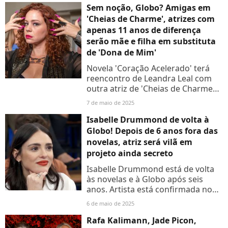
Atriz adotou...
Sem noção, Globo? Amigas em
'Cheias de Charme', atrizes com
apenas 11 anos de diferença
serão mãe e filha em substituta
de 'Dona de Mim'
Novela 'Coração Acelerado' terá
reencontro de Leandra Leal com
outra atriz de 'Cheias de Charme
em papéis de mãe e filha
7 de maio de 2025
Isabelle Drummond de volta à
Globo! Depois de 6 anos fora das
novelas, atriz será vilã em
projeto ainda secreto
Isabelle Drummond está de volta
às novelas e à Globo após seis
anos. Artista está confirmada no
elenco da próxima trama das sete
6 de maio de 2025
Rafa Kalimann, Jade Picon,