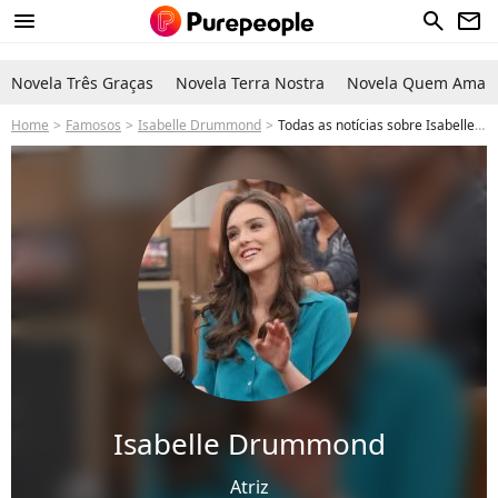
menu
search
newsletter
Novela Três Graças
Novela Terra Nostra
Novela Quem Ama C
Home
Famosos
Isabelle Drummond
Todas as notícias sobre Isabelle Drummond
Isabelle Drummond
Atriz