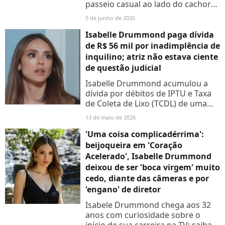
passeio casual ao lado do cachorro
de estimação
5 de junho de 2026
Isabelle Drummond paga dívida
de R$ 56 mil por inadimplência de
inquilino; atriz não estava ciente
de questão judicial
Isabelle Drummond acumulou a
dívida por débitos de IPTU e Taxa
de Coleta de Lixo (TCDL) de uma
sala comercial.
13 de maio de 2026
'Uma coisa complicadérrima':
beijoqueira em 'Coração
Acelerado', Isabelle Drummond
deixou de ser 'boca virgem' muito
cedo, diante das câmeras e por
'engano' de diretor
Isabele Drummond chega aos 32
anos com curiosidade sobre o
início de sua carreira na TV; saiba