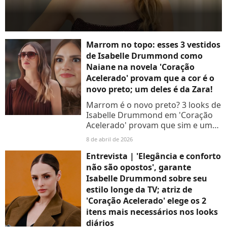
Marrom no topo: esses 3 vestidos
de Isabelle Drummond como
Naiane na novela 'Coração
Acelerado' provam que a cor é o
novo preto; um deles é da Zara!
Marrom é o novo preto? 3 looks de
Isabelle Drummond em 'Coração
Acelerado' provam que sim e um
deles é da Zara!
8 de abril de 2026
Entrevista | 'Elegância e conforto
não são opostos', garante
Isabelle Drummond sobre seu
estilo longe da TV; atriz de
'Coração Acelerado' elege os 2
itens mais necessários nos looks
diários