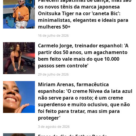
Parecem sapatilhas de dança, mas são
os novos tênis da marca japonesa
Onitsuka Tiger na cor 'caneta Bic':
minimalistas, elegantes e ideais para
mulheres 50+
16 de julho de 2026
Carmelo Jorge, treinador espanhol: 'A
partir dos 50 anos, um agachamento
bem feito vale mais do que 10.000
passos sem controle'
29 de julho de 2026
Miriam Arenas, farmacêutica
espanhola: 'O creme Nivea da lata azul
não serve para o rosto; é um creme
superdenso e muito oclusivo, que não
foi feito para tratar, mas sim para
proteger'
3 de agosto de 2026