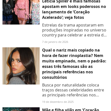
Letícia Spiller e mais famosas
apostam em looks poderosos no
lançamento de ‘Coração
Acelerado’; veja fotos
Estrelas da trama apostaram em
produções inspiradas no universo
country para celebrar a estreia da
novela!
7 de janeiro de 2026
Qual o nariz mais copiado na
hora de fazer rinoplastia? Nem
muito empinado, nem o padrão:
essas três famosas são as
principais referências nos
consultórios
Busca por naturalidade coloca
traços dessas celebridades entre
as principais referências nos
consultórios
19 de dezembro de 2025
Mãe e filha vilãs em ‘Coração