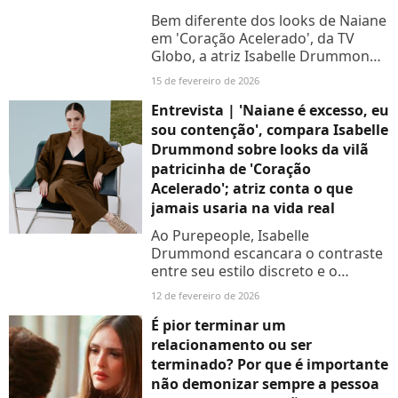
Bem diferente dos looks de Naiane
em 'Coração Acelerado', da TV
Globo, a atriz Isabelle Drummond
revela quais peças prioriza na vida
15 de fevereiro de 2026
real e os itens de moda que
considera indispensáveis
Entrevista | 'Naiane é excesso, eu
sou contenção', compara Isabelle
Drummond sobre looks da vilã
patricinha de 'Coração
Acelerado'; atriz conta o que
jamais usaria na vida real
Ao Purepeople, Isabelle
Drummond escancara o contraste
entre seu estilo discreto e o
figurino exuberante da vilã no ar
12 de fevereiro de 2026
na novela da TV Globo e revela o
que jamais usaria fora da ficção;...
É pior terminar um
relacionamento ou ser
terminado? Por que é importante
não demonizar sempre a pessoa