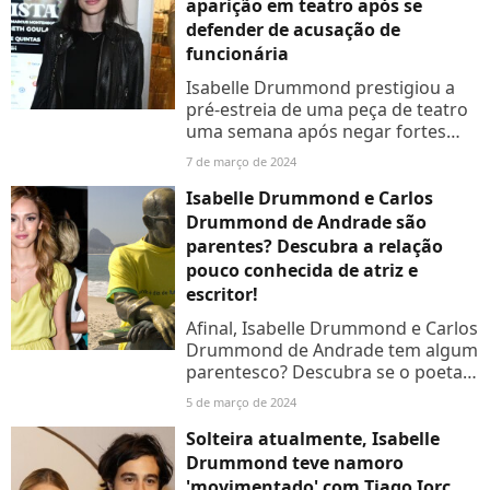
aparição em teatro após se
defender de acusação de
funcionária
Isabelle Drummond prestigiou a
pré-estreia de uma peça de teatro
uma semana após negar fortes
acusações de uma ex-funcionária
7 de março de 2024
Isabelle Drummond e Carlos
Drummond de Andrade são
parentes? Descubra a relação
pouco conhecida de atriz e
escritor!
Afinal, Isabelle Drummond e Carlos
Drummond de Andrade tem algum
parentesco? Descubra se o poeta
famoso e atriz são da mesma
5 de março de 2024
familia e algumas curiosidades
sobre a familia Drummond
Solteira atualmente, Isabelle
Drummond teve namoro
'movimentado' com Tiago Iorc.