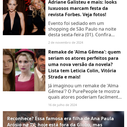
Adriane Galisteu e mais: looks
luxuosos marcam festa da
revista Forbes. Veja fotos!
Evento foi sediado em um
shopping de São Paulo na noite
desta sexta-feira (01). Confira
imagens da 'Forbes, the Party' na
2 de novembro de 2024
galeria de fotos abaixo!
Remake de 'Alma Gêmea': quem
seriam os atores perfeitos para
uma nova versão da novela?
Lista tem Leticia Colin, Vitória
Strada e mais!
Já imaginou um remake de 'Alma
Gêmea'? O PurePeople te mostra
quais atores poderiam facilmente
ser escalados em uma nova versão
16 de julho de 2024
da novela!
Reconhece? Essa famosa era filha de Ana Paula
Arósio na TV; hoje está fora da Globo, mas