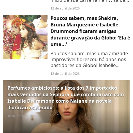
qual
12 de abril de 2026
Poucos sabem, mas Shakira,
Bruna Marquezine e Isabelle
Drummond ficaram amigas
durante gravação da Globo: 'Ela é
uma...'
Poucos sabiam, mas uma amizade
improvável floresceu há anos nos
bastidores da Globo! Isabelle
Drummond e Bruna Marquezine,
12 de abril de 2026
reveladas ainda crianças,
compartilharam momentos
Perfumes ambiciosos: a lista dos 7 importados
marcantes...
mais vendidos da Sephora que combinariam com
Isabelle Drummond como Naiane na novela
'Coração Acelerado'
10 de abril de 2026