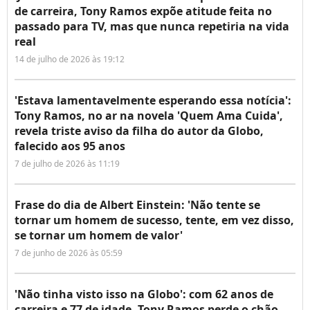
de carreira, Tony Ramos expõe atitude feita no
passado para TV, mas que nunca repetiria na vida
real
14 de julho de 2026 às 19:12
'Estava lamentavelmente esperando essa notícia':
Tony Ramos, no ar na novela 'Quem Ama Cuida',
revela triste aviso da filha do autor da Globo,
falecido aos 95 anos
7 de julho de 2026 às 11:19
Frase do dia de Albert Einstein: 'Não tente se
tornar um homem de sucesso, tente, em vez disso,
se tornar um homem de valor'
7 de junho de 2026 às 05:59
'Não tinha visto isso na Globo': com 62 anos de
carreira e 77 de idade, Tony Ramos perde o chão