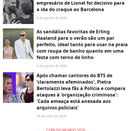
empresário de Lionel foi decisivo para
a ida do craque ao Barcelona
8 de agosto de 2026
As sandálias favoritas de Erling
Haaland para o verão são um par
perfeito, ideal tanto para usar na praia
com roupa de banho quanto em uma
festa com terno de linho
5 de agosto de 2026
Após chamar cantores do BTS de
'claramente afeminados', Pietra
Bertolazzi leva fãs à Polícia e compara
ataques à 'organização criminosa':
'Cada ameaça está anexada aos
arquivos policiais'
24 de julho de 2026
COPA DO MUNDO 2026