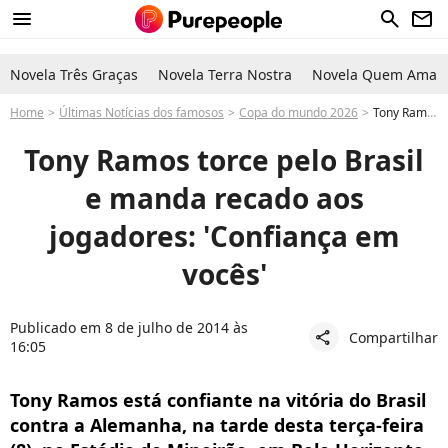
menu
search
newsletter
Novela Três Graças
Novela Terra Nostra
Novela Quem Ama C
Home
Últimas Notícias dos famosos
Copa do mundo 2026
Tony Ramos torce pelo Brasil e manda recado aos jogadores: 'Confiança em vocês'
Tony Ramos torce pelo Brasil
e manda recado aos
jogadores: 'Confiança em
vocês'
Publicado em 8 de julho de 2014 às
Compartilhar
share
16:05
Tony Ramos está confiante na vitória do Brasil
contra a Alemanha, na tarde desta terça-feira