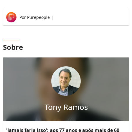
Por
Purepeople
|
Sobre
Tony Ramos
'Jamais faria isso': aos 77 anos e após mais de 60