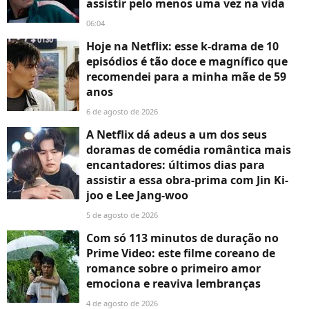
assistir pelo menos uma vez na vida
06:04
Hoje na Netflix: esse k-drama de 10
episódios é tão doce e magnífico que
recomendei para a minha mãe de 59
anos
6 de agosto de 2026
A Netflix dá adeus a um dos seus
doramas de comédia romântica mais
encantadores: últimos dias para
assistir a essa obra-prima com Jin Ki-
joo e Lee Jang-woo
5 de agosto de 2026
Com só 113 minutos de duração no
Prime Video: este filme coreano de
romance sobre o primeiro amor
emociona e reaviva lembranças
4 de agosto de 2026