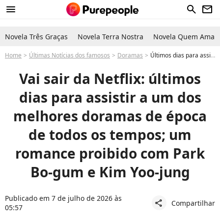
menu
search
newsletter
Novela Três Graças
Novela Terra Nostra
Novela Quem Ama C
Home
Últimas Notícias dos famosos
Doramas
Últimos dias para assistir na Netflix: um dos doramas de época mais lindos da Coreia, com Park Bo-gum e Kim Yoo-jung no elenco
Vai sair da Netflix: últimos
dias para assistir a um dos
melhores doramas de época
de todos os tempos; um
romance proibido com Park
Bo-gum e Kim Yoo-jung
Publicado em 7 de julho de 2026 às
Compartilhar
share
05:57