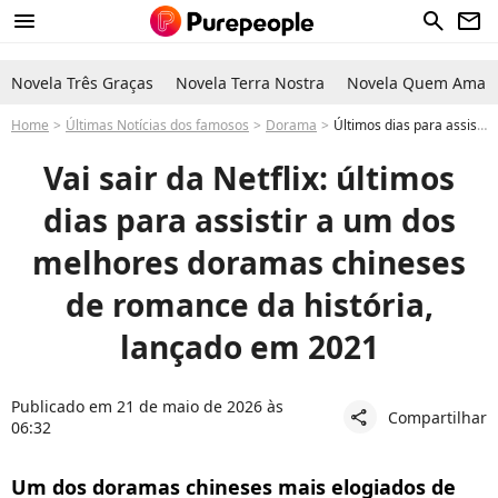
menu
search
newsletter
Novela Três Graças
Novela Terra Nostra
Novela Quem Ama C
Home
Últimas Notícias dos famosos
Dorama
Últimos dias para assistir na Netflix: um dos doramas de romance mais lindos e da China, lançado em 2021
Vai sair da Netflix: últimos
dias para assistir a um dos
melhores doramas chineses
de romance da história,
lançado em 2021
Publicado em 21 de maio de 2026 às
Compartilhar
share
06:32
Um dos doramas chineses mais elogiados de