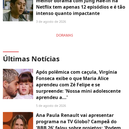
melhor dorama com Jung Hae-in na
Netflix tem apenas 12 episódios e é tão
intenso quanto impactante
3 de agosto de 2026
DORAMAS
Últimas Notícias
Após polêmica com caçula, Virgínia
Fonseca exibe o que Maria Alice
aprendeu com Zé Felipe e se
surpreende: 'Nossa mini adolescente
aprendeu a...'
5 de agosto de 2026
Ana Paula Renault vai apresentar
programa na TV Globo? Campeã do
'BBB 26' falou sobre projetos: 'Podem