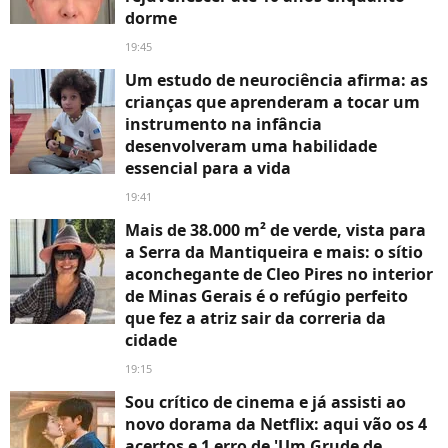
dorme
19:45
Um estudo de neurociência afirma: as
crianças que aprenderam a tocar um
instrumento na infância
desenvolveram uma habilidade
essencial para a vida
19:41
Mais de 38.000 m² de verde, vista para
a Serra da Mantiqueira e mais: o sítio
aconchegante de Cleo Pires no interior
de Minas Gerais é o refúgio perfeito
que fez a atriz sair da correria da
cidade
19:15
Sou crítico de cinema e já assisti ao
novo dorama da Netflix: aqui vão os 4
acertos e 1 erro de 'Um Grude de