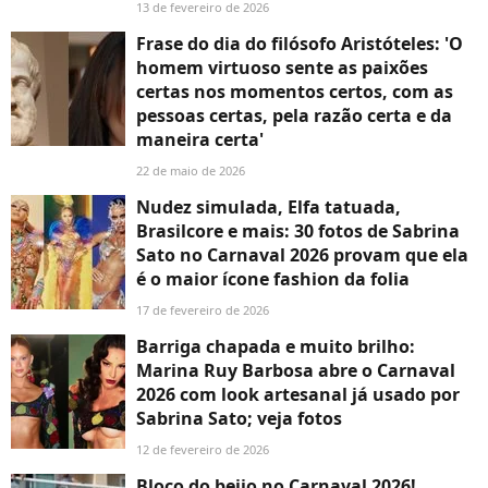
13 de fevereiro de 2026
Frase do dia do filósofo Aristóteles: 'O
homem virtuoso sente as paixões
certas nos momentos certos, com as
pessoas certas, pela razão certa e da
maneira certa'
22 de maio de 2026
Nudez simulada, Elfa tatuada,
Brasilcore e mais: 30 fotos de Sabrina
Sato no Carnaval 2026 provam que ela
é o maior ícone fashion da folia
17 de fevereiro de 2026
Barriga chapada e muito brilho:
Marina Ruy Barbosa abre o Carnaval
2026 com look artesanal já usado por
Sabrina Sato; veja fotos
12 de fevereiro de 2026
Bloco do beijo no Carnaval 2026!