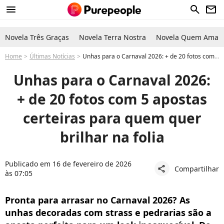
menu
search
newsletter
Novela Três Graças
Novela Terra Nostra
Novela Quem Ama C
Home
Últimas Notícias
Unhas para o Carnaval 2026: + de 20 fotos com 5 apostas certeiras para quem quer brilhar na folia
Unhas para o Carnaval 2026:
+ de 20 fotos com 5 apostas
certeiras para quem quer
brilhar na folia
Publicado em 16 de fevereiro de 2026
Compartilhar
share
às 07:05
Pronta para arrasar no Carnaval 2026? As
unhas decoradas com strass e pedrarias são a