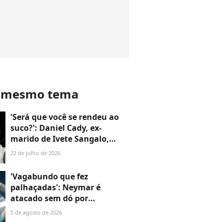
o mesmo tema
'Será que você se rendeu ao
suco?': Daniel Cady, ex-
marido de Ivete Sangalo,
reage a vídeo polêmico sobre
22 de julho de 2026
o corpo do filho, Marcelo
Sangalo. Veja!
'Vagabundo que fez
palhaçadas': Neymar é
atacado sem dó por
presidente do Remo após
5 de agosto de 2026
revidar provocações; veja