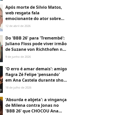
vídeo de confusão
Após morte de Silvio Matos,
web resgata fala
emocionante do ator sobre
fim da vida: 'A gente vai
12 de abril de 2026
embora e fica tudo aqui';
vídeo!
Do 'BBB 26' para 'Tremembé':
Juliano Floss pode viver irmão
de Suzane von Richthofen na
série; na vida real, Andreas
9 de junho de 2026
vive vida reclusa no interior
de SP
'O erro é amar demais': amigo
flagra Zé Felipe 'pensando'
em Ana Castela durante show
e cantor reage após ter vídeo
18 de julho de 2026
divulgado. Veja!
'Absurda e abjeta': a vingança
de Milena contra Jonas no
'BBB 26' que CHOCOU Ana