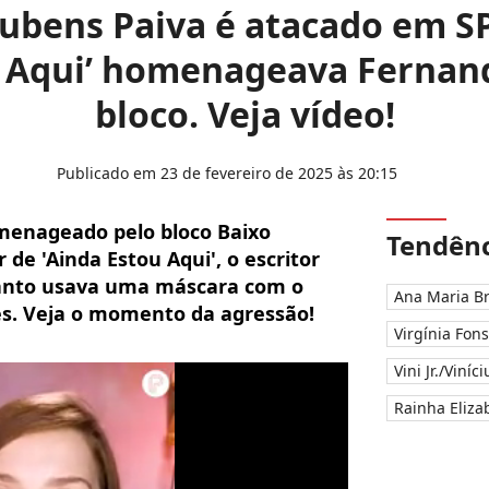
ubens Paiva é atacado em SP
u Aqui’ homenageava Fernan
bloco. Veja vídeo!
Publicado em 23 de fevereiro de 2025 às 20:15
menageado pelo bloco Baixo
Tendênc
de 'Ainda Estou Aqui', o escritor
anto usava uma máscara com o
Ana Maria B
es. Veja o momento da agressão!
Virgínia Fon
Vini Jr./Viníc
Rainha Elizab