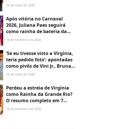
primeira aparição e web não
16 de maio de 2026
perdoa
Após vitória no Carnaval
2026, Juliana Paes seguirá
como rainha de bateria da
Viradouro em 2027? Atriz se
18 de fevereiro de 2026
pronuncia e agita a web
‘Se eu tivesse visto a Virgínia,
teria pedido foto’: apontadas
como pivôs de Vini Jr., Bruna
Pinheiro e Jéssica de Paula
16 de maio de 2026
quebram silêncio após
ataques
Perdeu a estreia de Virgínia
como Rainha da Grande Rio?
O resumo completo em 7
pontos de tudo que a
18 de fevereiro de 2026
influenciadora viveu na
Sapucaí