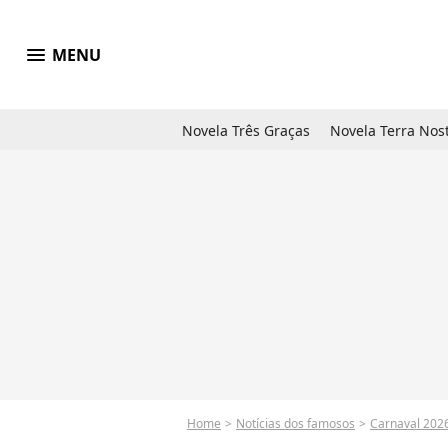
menu
MENU
Novela Três Graças
Novela Terra Nos
Home
Notícias dos famosos
Carnaval 202