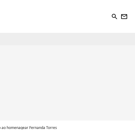
search
newsletter
oco ao homenagear Fernanda Torres