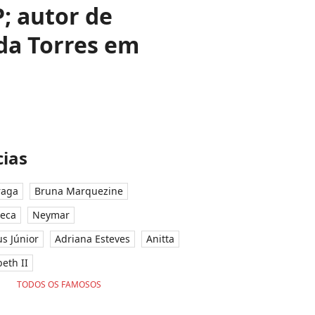
; autor de
da Torres em
ias
raga
Bruna Marquezine
seca
Neymar
ius Júnior
Adriana Esteves
Anitta
eth II
TODOS OS FAMOSOS