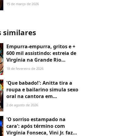
Paula Renault. Veja o vídeo!
15 de março de 2026
s similares
Empurra-empurra, gritos e +
600 mil assistindo: estreia de
Virgínia na Grande Rio
começa com caos e
18 de fevereiro de 2026
presidente se exalta.
'Mentirosa!'
'Que babado!': Anitta tira a
roupa e bailarino simula sexo
oral na cantora em
performance que agitou a
2 de agosto de 2026
web. Veja o vídeo!
'O sorriso estampado na
cara': após término com
Virgínia Fonseca, Vini Jr. faz