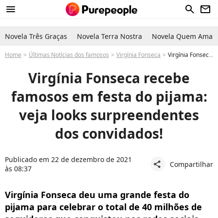
menu
search
newsletter
Novela Três Graças
Novela Terra Nostra
Novela Quem Ama C
Home
Últimas Notícias dos famosos
Virgínia Fonseca
Virgínia Fonseca recebe famosos em festa por marco de seguidores
Virgínia Fonseca recebe
famosos em festa do pijama:
veja looks surpreendentes
dos convidados!
Publicado em 22 de dezembro de 2021
Compartilhar
share
às 08:37
Virgínia Fonseca deu uma grande festa do
pijama para celebrar o total de 40 milhões de