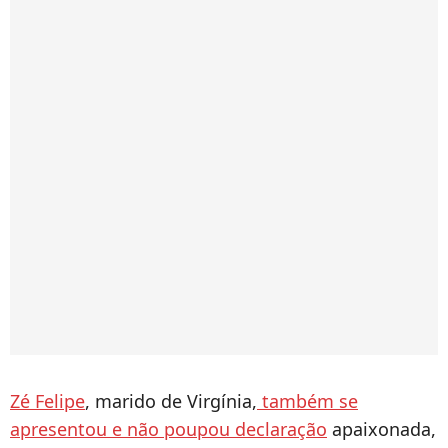
Zé Felipe
, marido de Virgínia,
também se
apresentou e não poupou declaração
apaixonada,