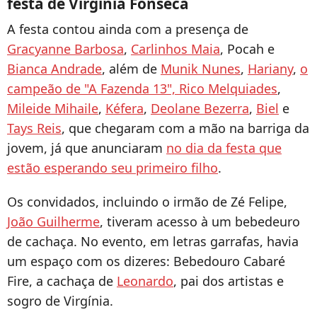
festa de Virgínia Fonseca
A festa contou ainda com a presença de
Gracyanne Barbosa
,
Carlinhos Maia
, Pocah e
Bianca Andrade
, além de
Munik Nunes
,
Hariany
,
o
campeão de "A Fazenda 13", Rico Melquiades
,
Mileide Mihaile
,
Kéfera
,
Deolane Bezerra
,
Biel
e
Tays Reis
, que chegaram com a mão na barriga da
jovem, já que anunciaram
no dia da festa que
estão esperando seu primeiro filho
.
Os convidados, incluindo o irmão de Zé Felipe,
João Guilherme
, tiveram acesso à um bebedeuro
de cachaça. No evento, em letras garrafas, havia
um espaço com os dizeres: Bebedouro Cabaré
Fire, a cachaça de
Leonardo
, pai dos artistas e
sogro de Virgínia.