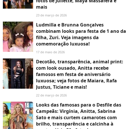
fotos de Juliette, Maya Massafera e
mais
23 de março de 2026
Ludmilla e Brunna Gonçalves
combinam looks para festa de 1 ano da
filha, Zuri. Veja imagens da
comemoração luxuosa!
17 de maio de 2026
Decotão, transparência, animal print:
com look ousado, Anitta recebe
famosos em festa de aniversário
luxuosa; veja fotos de Maiara, Rafa
Justus, Ticiane e mais!
22 de março de 2026
Looks das famosas para o Desfile das
Campeãs: Virgínia, Anitta, Sabrina
Sato e mais curtem camarotes com
brilho, transparência e calcinha à