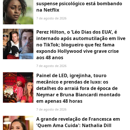
suspense psicológico está bombando
na Netflix
7 de agosto de 2026
Perez Hilton, o ‘Léo Dias dos EUA’, é
internado após automutilação em live
no TikTok; blogueiro que fez fama
expondo Hollywood vive grave crise
aos 48 anos
7 de agosto de 2026
Painel de LED, igrejinha, touro
mecânico e prendas de luxo: os
detalhes do arraiá fora de época de
Neymar e Bruna Biancardi montado
em apenas 48 horas
7 de agosto de 2026
A grande revelação de Francesca em
'Quem Ama Cuida': Nathalia Dill