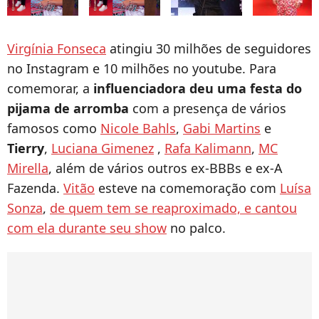
Virgínia Fonseca
atingiu 30 milhões de seguidores
no Instagram e 10 milhões no youtube. Para
comemorar, a
influenciadora deu uma festa do
pijama de arromba
com a presença de vários
famosos como
Nicole Bahls
,
Gabi Martins
e
Tierry
,
Luciana Gimenez
,
Rafa Kalimann
,
MC
Mirella
, além de vários outros ex-BBBs e ex-A
Fazenda.
Vitão
esteve na comemoração com
Luísa
Sonza
,
de quem tem se reaproximado, e cantou
com ela durante seu show
no palco.