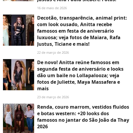
16 de maio de 2026
Decotão, transparência, animal print:
com look ousado, Anitta recebe
famosos em festa de aniversário
luxuosa; veja fotos de Maiara, Rafa
Justus, Ticiane e mais!
22 de março de 2026
De novo! Anitta reúne famosos em
segunda festa de aniversário e looks
dão um baile no Lollapalooza; veja
fotos de Juliette, Maya Massafera e
mais
23 de março de 2026
Renda, couro marrom, vestidos fluidos
e botas western: +20 looks dos
famosos no jantar do São João da Thay
2026