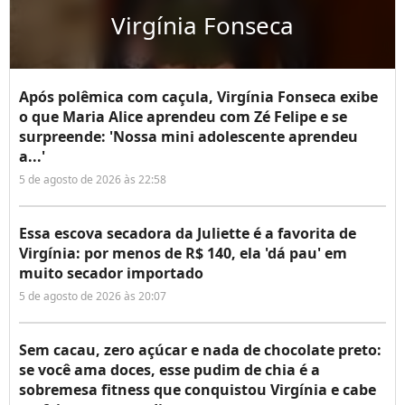
Virgínia Fonseca
Após polêmica com caçula, Virgínia Fonseca exibe
o que Maria Alice aprendeu com Zé Felipe e se
surpreende: 'Nossa mini adolescente aprendeu
a...'
5 de agosto de 2026 às 22:58
Essa escova secadora da Juliette é a favorita de
Virgínia: por menos de R$ 140, ela 'dá pau' em
muito secador importado
5 de agosto de 2026 às 20:07
Sem cacau, zero açúcar e nada de chocolate preto:
se você ama doces, esse pudim de chia é a
sobremesa fitness que conquistou Virgínia e cabe