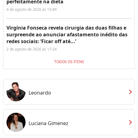
perfeitamente na dieta
4 de agosto de 2026 às 15:49
Virgínia Fonseca revela cirurgia das duas filhas e
surpreende ao anunciar afastamento inédito das
redes sociais: ‘Ficar off até...’
2 de agosto de 2026 às 17:24
TODOS OS ITENS
chevron_right
Leonardo
chevron_right
Luciana Gimenez