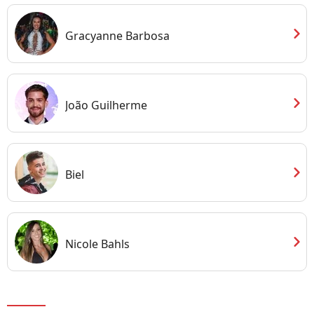
chevron_right
Gracyanne Barbosa
chevron_right
João Guilherme
chevron_right
Biel
chevron_right
Nicole Bahls