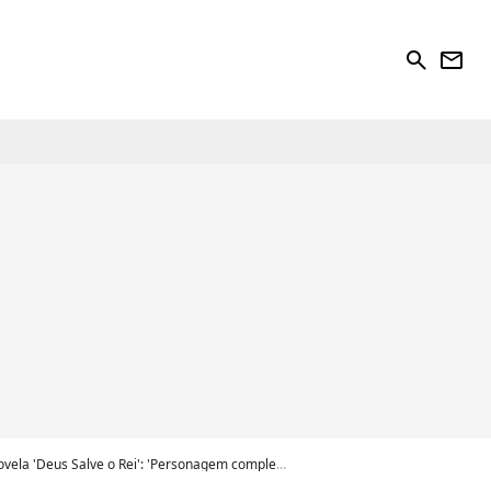
search
newsletter
ela 'Deus Salve o Rei': 'Personagem complexo'