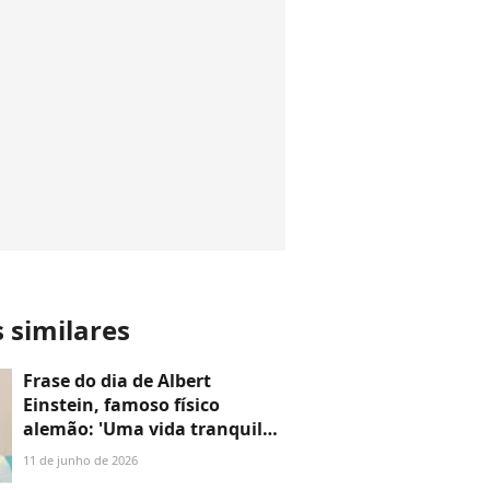
s similares
Frase do dia de Albert
Einstein, famoso físico
alemão: 'Uma vida tranquila
e modesta traz mais
11 de junho de 2026
felicidade do que a busca