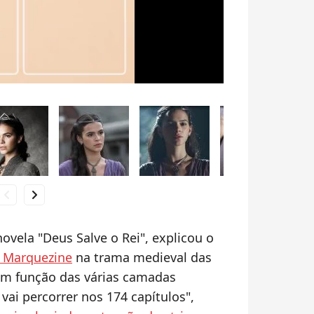
hevron_left
chevron_right
novela "Deus Salve o Rei", explicou o
 Marquezine
na trama medieval das
 em função das várias camadas
ai percorrer nos 174 capítulos",