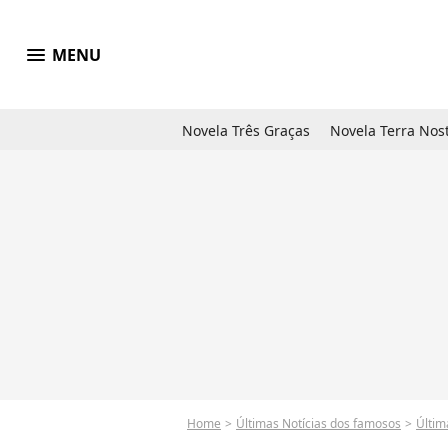
menu
MENU
Novela Três Graças
Novela Terra Nos
Home
Últimas Notícias dos famosos
Últim