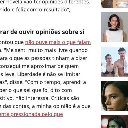
r novela vão ter opiniões diferentes.
do e feliz com o resultado",
arar de ouvir opiniões sobre si
contou que
não ouve mais o que falam
em. "Me senti muito mais livre quando
ra o que as pessoas tinham a dizer
 consegui me aproximar de quem
 leve. Liberdade é não se limitar
as", disse. "Com o tempo, aprendi a
ber o que sei que foi dito com
tivo, não interessa. Críticas são
 das contas, a minha opinião é a que
ente pressionada pelo que