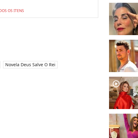
DOS OS ITENS
Novela Deus Salve O Rei
player2