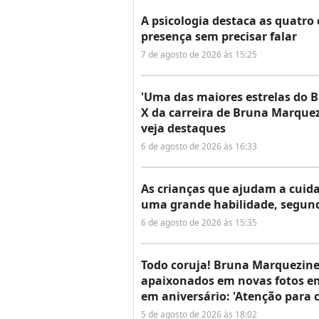
A psicologia destaca as quatr
presença sem precisar falar
7 de agosto de 2026 às 15:25
'Uma das maiores estrelas do Br
X da carreira de Bruna Marqu
veja destaques
6 de agosto de 2026 às 16:33
As crianças que ajudam a cuid
uma grande habilidade, segund
6 de agosto de 2026 às 15:35
Todo coruja! Bruna Marquezin
apaixonados em novas fotos em 
em aniversário: 'Atenção para 
5 de agosto de 2026 às 18:02