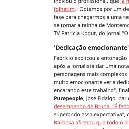
indicou o profissional, que
já 
folhetim
. "Optamos por um des
fase para chegarmos a uma te
se tornar a rainha de Montemo
TV Patricia Kogut, do jornal "O 
'Dedicação emocionante',
Fabrício explicou a entonaçã
após a jornalista dar uma not
personagens mais complexos da 
muito emocionante ver a dedi
encarando este trabalho", fina
Purepeople
, José Fidalgo, par
desempenho de Bruna. "É fen
superando essa expectativa", 
Barbosa afirmou que todo o ele