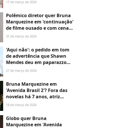
transformação silenciosa
17 de março de 2026
evidenciada por Emma Stone,
Bruna Marquezine, Demi
Polêmico diretor quer Bruna
Moore e Nicole Kidman
Marquezine em 'continuação'
de filme ousado e com cenas
de traição, vingança,
31 de março de 2026
sensualidade e jogo de prazer
'Aqui não': o pedido em tom
de advertência que Shawn
Mendes deu em paparazzo
após flagra ilegal com Bruna
27 de março de 2026
Marquezine
Bruna Marquezine em
'Avenida Brasil 2'? Fora das
novelas há 7 anos, atriz
revela se deve aceitar convite
18 de março de 2026
para continuação da história
fenômeno de audiência
Globo quer Bruna
Marquezine em 'Avenida