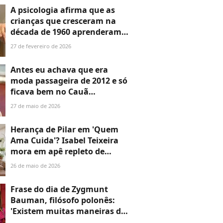
incessante pelo sucesso'
A psicologia afirma que as
crianças que cresceram na
década de 1960 aprenderam
uma versão de resiliência
27 de fevereiro de 2026
emocional que a paternidade
moderna acidentalmente
Antes eu achava que era
eliminou de toda uma
moda passageira de 2012 e só
geração
ficava bem no Cauã
Reymond, Jorginho em
27 de maio de 2026
'Avenida Brasil': hoje uso até
com jeans esse tênis Adidas
Herança de Pilar em 'Quem
cor uniforme da Nina
Ama Cuida'? Isabel Teixeira
mora em apê repleto de
relíquias, desde um piano
26 de maio de 2026
com apenas oito exemplares
no Brasil até edições
Frase do dia de Zygmunt
históricas de Guimarães Rosa
Bauman, filósofo polonês:
'Existem muitas maneiras de
ser feliz, mas, na sociedade