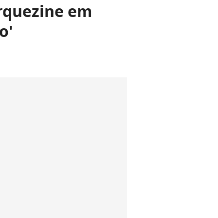
arquezine em
o'