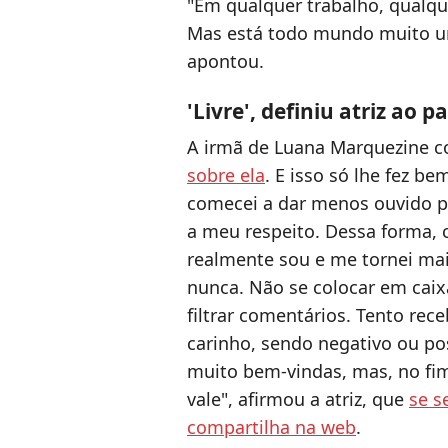
"Em qualquer trabalho, qualque
Mas está todo mundo muito uni
apontou.
'Livre', definiu atriz ao p
A irmã de Luana Marquezine 
sobre ela
. E isso só lhe fez b
comecei a dar menos ouvido pa
a meu respeito. Dessa forma,
realmente sou e me tornei mais
nunca. Não se colocar em caix
filtrar comentários. Tento rece
carinho, sendo negativo ou posi
muito bem-vindas, mas, no fim
vale", afirmou a atriz, que
se s
compartilha na web
.