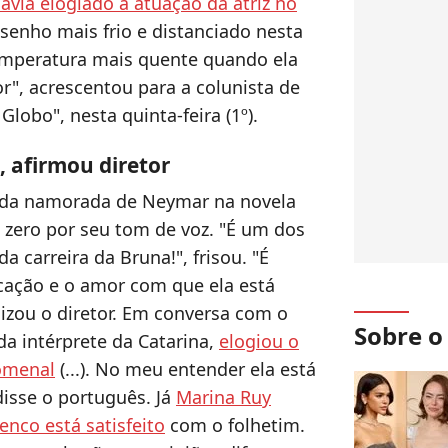
havia elogiado a atuação da atriz no
enho mais frio e distanciado nesta
mperatura mais quente quando ela
r", acrescentou para a colunista de
Globo", nesta quinta-feira (1º).
 afirmou diretor
o da namorada de Neymar na novela
a zero por seu tom de voz. "É um dos
carreira da Bruna!", frisou. "É
cação e o amor com que ela está
lizou o diretor. Em conversa com o
Sobre 
 da intérprete da Catarina,
elogiou o
omenal
(...). No meu entender ela está
disse o português. Já
Marina Ruy
nco está satisfeito
com o folhetim.