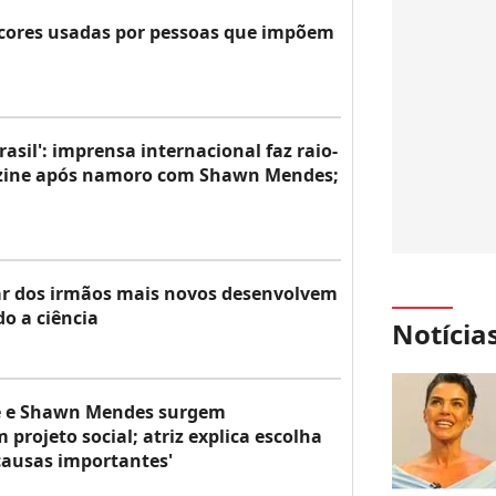
o cores usadas por pessoas que impõem
asil': imprensa internacional faz raio-
ezine após namoro com Shawn Mendes;
ar dos irmãos mais novos desenvolvem
o a ciência
Notícia
e e Shawn Mendes surgem
projeto social; atriz explica escolha
causas importantes'