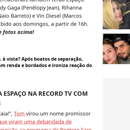
dy Gaga (Penélopy Jean), Rihanna
(Naio Barreto) e Vin Diesel (Marcos
xibido aos domingos, a partir de 16h.
e fotos acima!
r. à vista? Após boatos de separação,
om renda e bordados e ironiza reação do
 ESPAÇO NA RECORD TV COM
S
aia!”,
Tom
virou um nome promissor
que viram uma debandada de
rejeição ao programa de Rodrigo Faro