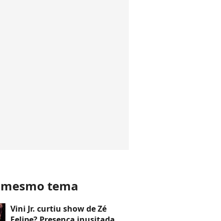
o mesmo tema
Vini Jr. curtiu show de Zé
Felipe? Presença inusitada