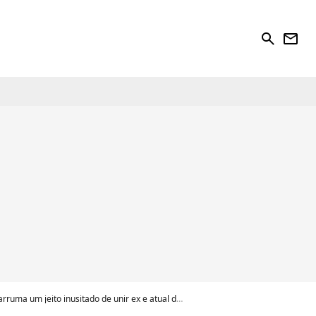
search
newsletter
to inusitado de unir ex e atual de Virgínia; entenda!