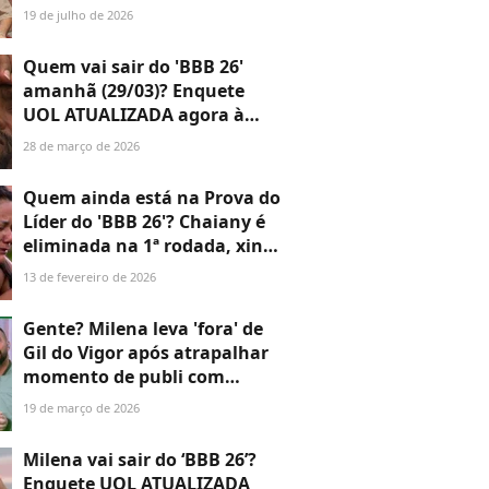
homem é medida pela dose
19 de julho de 2026
de humor que ele é capaz de
empregar'
Quem vai sair do 'BBB 26'
amanhã (29/03)? Enquete
UOL ATUALIZADA agora à
tarde mostra disputa
28 de março de 2026
acirradíssima entre brothers;
aos números
Quem ainda está na Prova do
Líder do 'BBB 26'? Chaiany é
eliminada na 1ª rodada, xinga
ao vivo e promete 'Tá com
13 de fevereiro de 2026
Nada'
Gente? Milena leva 'fora' de
Gil do Vigor após atrapalhar
momento de publi com
Cowboy no 'BBB 26' e recusa
19 de março de 2026
selfie em grupo: 'Que
desrespeito'
Milena vai sair do ‘BBB 26’?
Enquete UOL ATUALIZADA