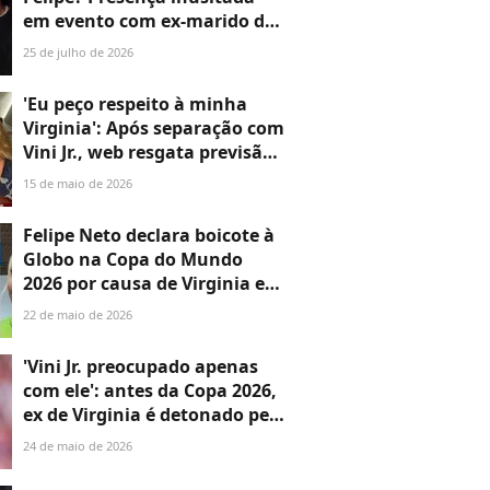
em evento com ex-marido de
Virgínia Fonseca chama
25 de julho de 2026
atenção; entenda
'Eu peço respeito à minha
Virginia': Após separação com
Vini Jr., web resgata previsão
inusitada de Márcia Sensitiva
15 de maio de 2026
sobre Virginia Fonseca e Zé
Felipe. Veja!
Felipe Neto declara boicote à
Globo na Copa do Mundo
2026 por causa de Virginia e
ataca ex de Vini Jr: 'Tigrinha'
22 de maio de 2026
'Vini Jr. preocupado apenas
com ele': antes da Copa 2026,
ex de Virginia é detonado pela
imprensa da Espanha.
24 de maio de 2026
Entenda!