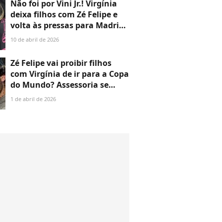
Não foi por Vini Jr.! Virgínia
deixa filhos com Zé Felipe e
volta às pressas para Madrid
após 24h no Brasil por motivo
10 de abril de 2026
inusitado: 'Não vou...'
Zé Felipe vai proibir filhos
com Virgínia de ir para a Copa
do Mundo? Assessoria se
pronuncia sobre nova
1 de abril de 2026
polêmica entre o ex-casal:
'Assuntos relacionados aos
filhos...'