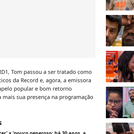
RD1, Tom passou a ser tratado como
ticos da Record e, agora, a emissora
apelo popular e bom retorno
da mais sua presença na programação
s
er' x 'pouco generoso: há 30 anos, a