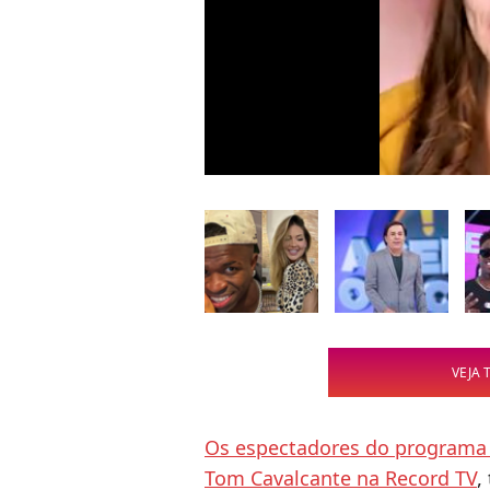
VEJA 
Os espectadores do programa “
Tom Cavalcante na Record TV
,