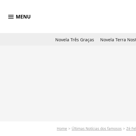
menu
MENU
Novela Três Graças
Novela Terra Nos
Home
Últimas Notícias dos famosos
Zé Fe